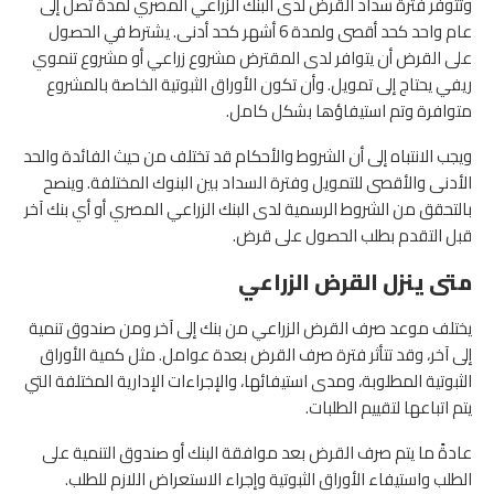
وتتوفر فترة سداد القرض لدى البنك الزراعي المصري لمدة تصل إلى
عام واحد كحد أقصى ولمدة 6 أشهر كحد أدنى. يشترط في الحصول
على القرض أن يتوافر لدى المقترض مشروع زراعي أو مشروع تنموي
ريفي يحتاج إلى تمويل. وأن تكون الأوراق الثبوتية الخاصة بالمشروع
متوافرة وتم استيفاؤها بشكل كامل.
ويجب الانتباه إلى أن الشروط والأحكام قد تختلف من حيث الفائدة والحد
الأدنى والأقصى للتمويل وفترة السداد بين البنوك المختلفة. وينصح
بالتحقق من الشروط الرسمية لدى البنك الزراعي المصري أو أي بنك آخر
قبل التقدم بطلب الحصول على قرض.
متى ينزل القرض الزراعي
يختلف موعد صرف القرض الزراعي من بنك إلى آخر ومن صندوق تنمية
إلى آخر، وقد تتأثر فترة صرف القرض بعدة عوامل. مثل كمية الأوراق
الثبوتية المطلوبة، ومدى استيفائها، والإجراءات الإدارية المختلفة التي
يتم اتباعها لتقييم الطلبات.
عادةً ما يتم صرف القرض بعد موافقة البنك أو صندوق التنمية على
الطلب واستيفاء الأوراق الثبوتية وإجراء الاستعراض اللازم للطلب.