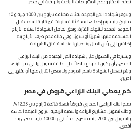
تحفيز الادخار ودعم المشروعات الزراعية والريفية في مصر.
وتتوفر شهادة الخير الجديدة بفئات مختلفة تتراوح بين 1000 جنيه و 10
ملايين جنيه. يتم إصدارها بمدة ثلاث سنوات غير قابلة للسحب قبل
الموعد المحدد لانتهاء الفترة. ويحق لحامل الشهادة استلام الأرباح
المستحقة عليها شهريًا أو سنويًا، وفي حالة عدم صرف الأرباح يتم
إضافتها إلى رأس المال وتحصيلها عند استحقاق الشهادة.
ويشترط في الحصول على شهادة الخير الجديدة من البنك الزراعي
المصري أن يكون المودع حاصلاً على بطاقة تمويل زراعي من البنك.
ويتم تسجيل الشهادة باسم المودع ولا يمكن التنازل عنها أو نقلها إلى
آخرين.
كم يعطي البنك الزراعي قروض في مصر
يمنح البنك الزراعي المصري قروضاً بنسبة فائدة تتراوح بين 12.25%،
وذلك لتمويل مشاريع الزراعة والتنمية الريفية. تتراوح القيمة الخاصة
بالتمويل بين 2000 جنيه مصري بحد أدنى و10000 جنيه مصري بحد
أقصى.