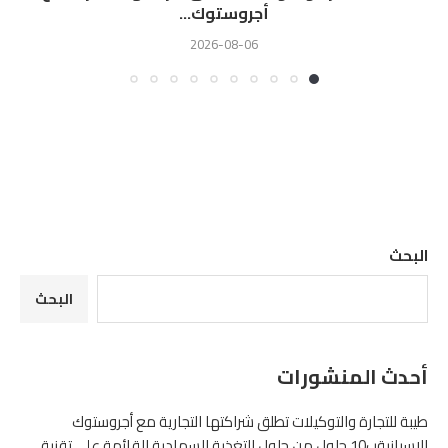
أجروستوك...
2026-08-06
البحث
البحث
أحدث المنشورات
طيبة للتجارة والتوكيلات تطلق شراكتها التجارية مع أجروستوك
الاسبانيةب10 حلول من حلول التغذية السمادية القائمة على تقنية