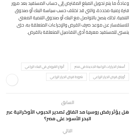
وعادةً ما يتم تحويل المبلغ المقترض إلى حساب المستفيد بعد مرور
فترة زمنية محددة، والتي قد تختلف حسب سياسة البنك أو صندوق
التنمية.
لذلك ينصح بالتواصل مع البنك أو صندوق التنمية المعني
للاستفسار عن موعد صرف القرض والإجراءات المتعلقة به، حتى
يتسنى للمستفيد معرفة أدق التفاصيل المتعلقة بالقرض.
أسعار الجرارات الزراعية الجديدة في مصر
أنواع القروض في البنك الزراعي
أوراق قرض الجرار الزراعي
شروط قرض الجرار الزراعي
السابق
هل يؤثر رفض روسيا مد اتفاق تصدير الحبوب الأوكرانية عبر
البحر الأسود على مصر؟
التالي