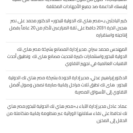
إيليستك الداعمة ضد جميع الأجهادات المختلفة
كبير الباحثين بـ«مصر هاي تك الدولية للبذور» الدكتور محمد على نصر
هجين الذرة 2031 حافظ على ثقة المزارعين لأكثر من 20 عاماً بفضل
إنتاجيته واستقراره
المهندس محمد سراج، مدير إدارة المصانع بشركة مصر هاي تك
الدولية للبذور واستثمارات كبيرة لتحديث مصانع هاى تك وتطبيق أحدث
التقنيات العالمية في تجهيز التقاوي
الدكتور إبراهيم عدلي، مدير إدارة الجودة بشركة مصر هاي تك الدولية
للبذور: هاى تك تطبق ثلاث مراحل رقابية صارمة تضمن وصول أفضل
التقاوي إلى الأسواق المصرية
عماد عادل مدير إدارة الآباء بـ«مصر هاي تك الدولية للبذور:مصر هاي
تك تحافظ على نقاء سلالاتها الوراثية عبر منظومة رقابية متكاملة من
الحقل إلى المخزن