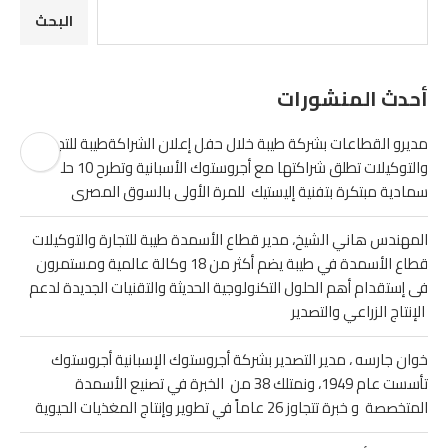
البحث
أحدث المنشورات
مديرو القطاعات بشركة طيبة خلال حفل إعلان الشراكةطيبة للتجارة
والتوكيلات تطلق شراكتها مع أجروستوك الأسبانية وتطرح 10 حلول
سمادية مبتكرة بتفنية إليستيك للمرة الأولى بالسوق المصرى
المهندس هاني الشيخ، مدير قطاع الأسمدة طيبة للتجارة والتوكيلات
قطاع الأسمدة في طيبة يضم أكثر من 18 وكالة عالمية ومستمرون
فى إستقدام أهم الحلول التكنولوجية الحديثة والتقنيات الجديدة لدعم
الإنتاج الزراعي والتصدير
خوان جارسه ، مدير التصدير بشركة أجروستوك الإسبانية أجروستوك
تأسست عام 1949، ونمتلك 38 من الخبرة في تصنيع الأسمدة
المتخصصة و خبرة تتجاوز 26 عاماً في تطوير وإنتاج المغذيات الحيوية