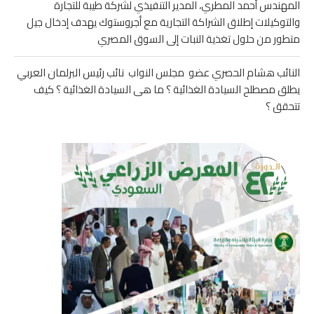
المهندس أحمد المطري، المدير التنفيذي لشركة طيبة للتجارة
والتوكيلات إطلاق الشراكة التجارية مع أجروستوك يهدف إدخال جيل
متطور من حلول تغذية النبات إلى السوق المصري
النائب هشام الحصري عضو مجلس النواب نائب رئيس البرلمان العربي
يطلق مصطلح السيادة الغذائية ؟ ما هى السيادة الغذائية ؟ كيف
تتحقق ؟