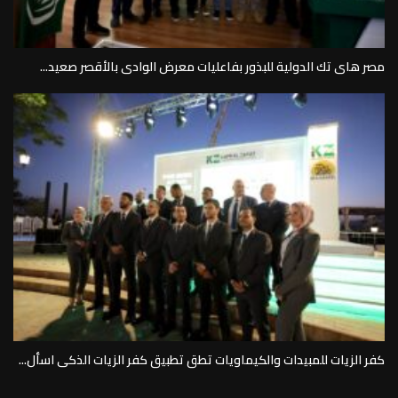
مصر هاى تك الدولية للبذور بفاعليات معرض الوادى بالأقصر صعيد...
كفر الزيات للمبيدات والكيماويات تطق تطبيق كفر الزيات الذكى اسأل...