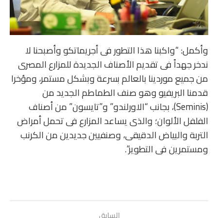
وأكمل: “واكبنا هذا التطور فى أجريماتكو وأصبحنا لا
ندخر جهداً فى تقديم الأصناف الجديدة للمزارع المصرى
من جميع موردينا بالعالم بسرعة وبشكل مستمر، ومؤخرا
قدمنا البريفيو وهو صنف الطماطم الجديد من
(Seminis)، بجانب “الاورلندو” و”تايسون” من أصناف
الفلفل الألوان؛ والذى يساعد المزارع فى تحمل أمراض
التربة والبياض الدقيقى، وصنفيين جديدين من الكرنب
ومستمرين فى التطوير”.
السابق