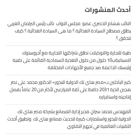
أحدث المنشورات
النائب هشام الحصري عضو مجلس النواب نائب رئيس البرلمان العربي
يطلق مصطلح السيادة الغذائية ؟ ما هى السيادة الغذائية ؟ كيف
تتحقق ؟
طيبة للتجارة والتوكيلات تطلق شراكتها التجارية مع أجروستوك
الاسبانيةب10 حلول من حلول التغذية السمادية القائمة على تقنية
إيليستك الداعمة ضد جميع الأجهادات المختلفة
كبير الباحثين بـ«مصر هاي تك الدولية للبذور» الدكتور محمد على نصر
هجين الذرة 2031 حافظ على ثقة المزارعين لأكثر من 20 عاماً بفضل
إنتاجيته واستقراره
المهندس محمد سراج، مدير إدارة المصانع بشركة مصر هاي تك
الدولية للبذور واستثمارات كبيرة لتحديث مصانع هاى تك وتطبيق أحدث
التقنيات العالمية في تجهيز التقاوي