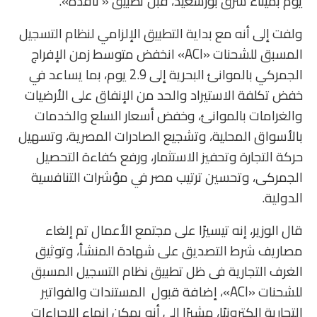
يوم بميناء شرق بورسعيد، قبل تطبيق « نافذة».
ولفت إلى أنه مع بداية التطبيق الإلزامي لنظام التسجيل
المسبق للشحنات «ACI» انخفض متوسط زمن الإفراج
الجمركي بالموانئ البحرية إلى 2.9 يوم، بما يساعد في
خفض تكلفة الاستيراد والحد من الإنفاق على الأرضيات
والغرامات بالموانئ، وخفض أسعار السلع والخدمات
بالأسواق المحلية، وتشجيع الصادرات المصرية، وتسهيل
حركة التجارة وتحفيز الاستثمار، ورفع كفاءة التحصيل
الجمركى، وتحسين ترتيب مصر في مؤشرات التنافسية
الدولية.
قال الوزير، إنه تيسيرًا على مجتمع الأعمال تم إلغاء
مصاريف شرط التصديق على شهادة المنشأ، وتوثيق
الغرف التجارية فى ظل تطبيق نظام التسجيل المسبق
للشحنات «ACI»، إضافة قبول المستندات والفواتير
التجارية إلكترونيًا، مشيرًا إلى أنه يمكن إنهاء الإجراءات