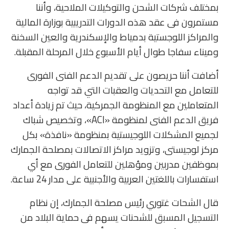
بمختلف شركات الشحن والتوكيلات الملاحية، وأننا
مستمرون فى عقد هذه الدورات التدريبية بوزارة المالية
والمراكز اللوجستية بدمياط والإسكندرية والعين السخنة
وميناء سفاجا طوال أيام الأسبوع خلال المرحلة المقبلة.
أضافت أننا حريصون على تقديم الدعم الفنى الفورى
للتعامل مع التحديات والعقبات التي قد تواجه
المتعاملين مع المنظومة الجمركية، حيث تم زيادة أعداد
فريق الدعم الفنى لمنظومة «ACI»، وتخصيص شباك
لجميع المشكلات اللوجيستية بمنظومة «نافذة» بكل
مركز لوجيستى، وتزويد مراكز الاتصالات بمصلحة الجمارك
بموظفين مدربين ومؤهلين للتعامل الفورى مع أي
استفسارات باللغتين العربية والأجنبية على مدار 24 ساعة.
قال الشحات غتوري رئيس مصلحة الجمارك، إن نظام
التسجيل المسبق للشحنات يسهم فى حماية البلاد من