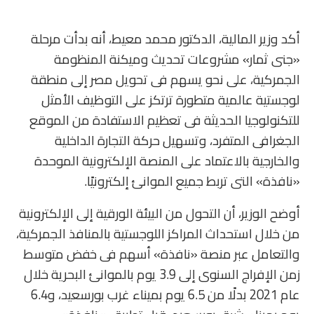
أكد وزير المالية، الدكتور محمد معيط، أنه بدأت مرحلة
«جنى ثمار» مشروعات تحديث وميكنة المنظومة
الجمركية، على نحو يسهم فى تحويل مصر إلى منطقة
لوجستية عالمية متطورة ترتكز على التوظيف الأمثل
للتكنولوجيا الحديثة فى تعظيم الاستفادة من الموقع
الجغرافى المتفرد، وتسهيل حركة التجارة الداخلية
والخارجية بالاعتماد على المنصة الإلكترونية الموحدة
«نافذة» التى تربط جميع الموانئ إلكترونيًا.
أوضح الوزير، أن التحول من البيئة الورقية إلى الإلكترونية
من خلال استحداث المراكز اللوجستية بالمنافذ الجمركية،
والتعامل عبر منصة «نافذة» أسهم فى خفض متوسط
زمن الإفراج السنوى إلى 3.9 يوم بالموانئ البحرية خلال
عام 2021 بدلًا من 6.5 يوم بميناء غرب بورسعيد، و6.4