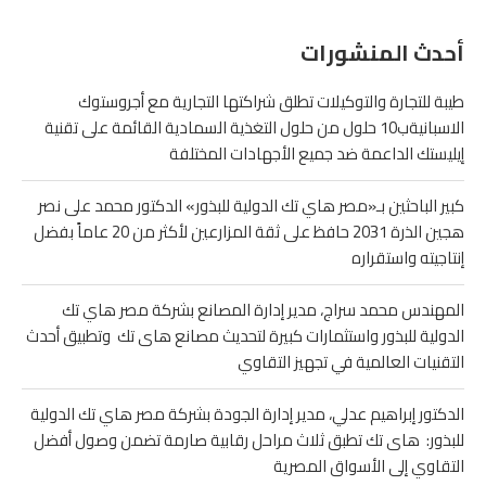
أحدث المنشورات
طيبة للتجارة والتوكيلات تطلق شراكتها التجارية مع أجروستوك
الاسبانيةب10 حلول من حلول التغذية السمادية القائمة على تقنية
إيليستك الداعمة ضد جميع الأجهادات المختلفة
كبير الباحثين بـ«مصر هاي تك الدولية للبذور» الدكتور محمد على نصر
هجين الذرة 2031 حافظ على ثقة المزارعين لأكثر من 20 عاماً بفضل
إنتاجيته واستقراره
المهندس محمد سراج، مدير إدارة المصانع بشركة مصر هاي تك
الدولية للبذور واستثمارات كبيرة لتحديث مصانع هاى تك وتطبيق أحدث
التقنيات العالمية في تجهيز التقاوي
الدكتور إبراهيم عدلي، مدير إدارة الجودة بشركة مصر هاي تك الدولية
للبذور: هاى تك تطبق ثلاث مراحل رقابية صارمة تضمن وصول أفضل
التقاوي إلى الأسواق المصرية