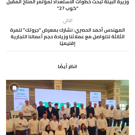
وزيرة البيئة تبحث خطوات الاستعداد لمؤتمر المناخ المقبل
“كوب 27”
التالي
المهندس أحمد الحصري: نشارك بمعرض “جروتك” للمرة
الثالثة للتواصل مع عملائنا وزيادة حجم أعمالنا التجارية
إقليميًا
انظر أيضًا