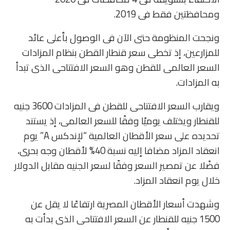
ومحافظتين فقط فى 2019.
ونجحت المنظومة حتى الآن فى الوصول بأعلى عائد
للمزارعين، إذ تخطى سعر قنطار القطن بنظام المزادات
السعر العالمى للقطن وهو السعر الافتتاحى الذى تبدأ
به المزادات.
ويقارب السعر الافتتاحى للقطن فى المزادات 3600 جنيه
للقنطار ويختلف يوميًا وفقًا للسعر العالمى، إذ يستند
تحديده على سعر الأقطان العالمية “لإندكس A” يوم
انعقاد المزاد مضافا إليه نسبة 40% لأقطان وجه بحرى،
فضًلا عن تمصير السعر وفقًا لسعر الجنيه مقابل الدولار
خلال يوم انعقاد المزاد.
وشهدت أسعار الأقطان المصرية ارتفاعًا لا يقل عن
1500 جنيه للقنطار عن السعر الافتتاحى الذى بدأت به