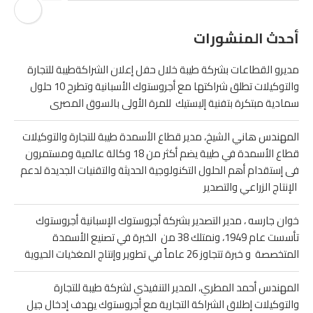
أحدث المنشورات
مديرو القطاعات بشركة طيبة خلال حفل إعلان الشراكةطيبة للتجارة
والتوكيلات تطلق شراكتها مع أجروستوك الأسبانية وتطرح 10 حلول
سمادية مبتكرة بتفنية إليستيك للمرة الأولى بالسوق المصرى
المهندس هاني الشيخ، مدير قطاع الأسمدة طيبة للتجارة والتوكيلات
قطاع الأسمدة في طيبة يضم أكثر من 18 وكالة عالمية ومستمرون
فى إستقدام أهم الحلول التكنولوجية الحديثة والتقنيات الجديدة لدعم
الإنتاج الزراعي والتصدير
خوان جارسه ، مدير التصدير بشركة أجروستوك الإسبانية أجروستوك
تأسست عام 1949، ونمتلك 38 من الخبرة في تصنيع الأسمدة
المتخصصة و خبرة تتجاوز 26 عاماً في تطوير وإنتاج المغذيات الحيوية
المهندس أحمد المطري، المدير التنفيذي لشركة طيبة للتجارة
والتوكيلات إطلاق الشراكة التجارية مع أجروستوك يهدف إدخال جيل