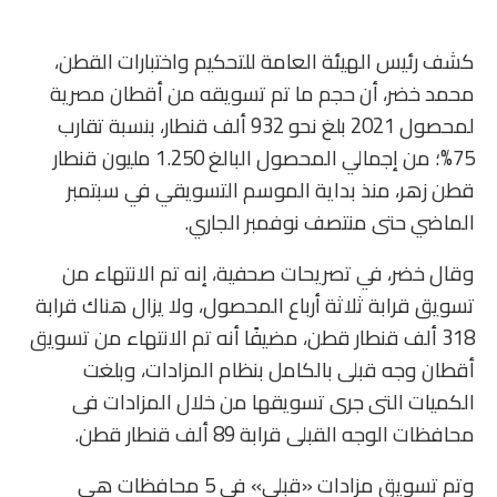
كشف رئيس الهيئة العامة للتحكيم واختبارات القطن،
محمد خضر، أن حجم ما تم تسويقه من أقطان مصرية
لمحصول 2021 بلغ نحو 932 ألف قنطار، بنسبة تقارب
75%؛ من إجمالي المحصول البالغ 1.250 مليون قنطار
قطن زهر، منذ بداية الموسم التسويقي في سبتمبر
الماضي حتى منتصف نوفمبر الجاري.
وقال خضر، في تصريحات صحفية، إنه تم الانتهاء من
تسويق قرابة ثلاثة أرباع المحصول، ولا يزال هناك قرابة
318 ألف قنطار قطن، مضيفًا أنه تم الانتهاء من تسويق
أقطان وجه قبلى بالكامل بنظام المزادات، وبلغت
الكميات التى جرى تسويقها من خلال المزادات فى
محافظات الوجه القبلى قرابة 89 ألف قنطار قطن.
وتم تسويق مزادات «قبلى» فى 5 محافظات هى