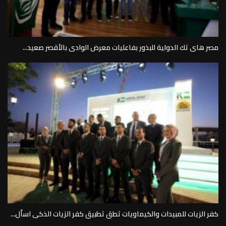
مصر هاى تك الدولية للبذور بفاعليات معرض الوادى بالأقصر صعيد...
كفر الزيات للمبيدات والكيماويات تطق تطبيق كفر الزيات الذكى اسأل...