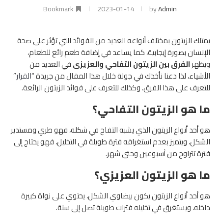
Bookmark
2023-01-14
by
Admin
يمتلك الزيتون بمختلف أنواعه العديد من الفوائد التي تؤثر على صحة
الإنسان بصورة إيجابية، كما يساعد في إضافة طعم رائع للطعام،
ويظهر
الفرق بين الزيتون التفاحي والعزيزى
في العديد من
الأشياء، لذا دعنا نأخذك في جولة خلال هذا المقال من جريدة “
القرار
”
للتعرف على هذا الفرق، وكذلك للتعرف على فوائد الزيتون الرائعة.
ما هو الزيتون التفاحي؟
هو أحد أنواع الزيتون الذي يشبه التفاح في شكله، فهو طري ومستدير
الشكل، ويتميز بعدم استغراقه فترة طويلة في التخليل، فهو يحتاج إلى
فترة تتراوح من أسبوعين وحتى شهر.
ما هو الزيتون العزيزي؟
هو أحد أنواع الزيتون يكون بيضاوي الشكل، يحتوي على نواة كبيرة
داخله، ويستغرق في تخليله فترات طويلة تصل إلى سنة.