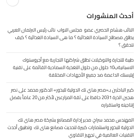
أحدث المنشورات
النائب هشام الحصري عضو مجلس النواب نائب رئيس البرلمان العربي
يطلق مصطلح السيادة الغذائية ؟ ما هى السيادة الغذائية ؟ كيف
تتحقق ؟
طيبة للتجارة والتوكيلات تطلق شراكتها التجارية مع أجروستوك
الاسبانيةب10 حلول من حلول التغذية السمادية القائمة على تقنية
إيليستك الداعمة ضد جميع الأجهادات المختلفة
كبير الباحثين بـ«مصر هاي تك الدولية للبذور» الدكتور محمد على نصر
هجين الذرة 2031 حافظ على ثقة المزارعين لأكثر من 20 عاماً بفضل
إنتاجيته واستقراره
المهندس محمد سراج، مدير إدارة المصانع بشركة مصر هاي تك
الدولية للبذور واستثمارات كبيرة لتحديث مصانع هاى تك وتطبيق أحدث
التقنيات العالمية في تجهيز التقاوي