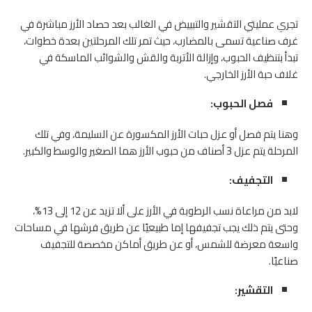
تجري عمليتي التقشير والتبييض في الغالب بعد حصاد الأرز مباشرة في
غرف صناعية تسمى بالمضارب، حيث تمر تلك المرحلتين بعدة خطوات،
تبدأ بتنظيف الحبوب، وإزالة الأتربة والقش والشوائب الماسكة في
غلاف حبة الأرز الخارجي.
فصل الحبوب:
وهنا يتم فصل أو عزل حبات الأرز المكسورة عن السليمة، وفي تلك
المرحلة يتم عزل 3 أصناف من حبوب الأرز هما الصغير والوسط والكبير.
التجفيف:
لابد من مراعاة نسب الرطوبة في الأرز على ألا تزيد عن 12 إلى 13%،
وحتى يتم ذلك يجب تجفيفها إما طبيعيًا عن طريق فرشها في مساحات
واسعة معرضة للشمس، أو عن طريق أماكن مخصصة للتجفيف
صناعيًا.
التقشير: