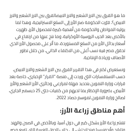
ما هو الفرق بين الارز الشعير والارز الابيضالفرق بين الارز الشعير والارز
الابيض؟، قرّرت الحكومة ضم الأرز إلى السلع الاستراتيجية، وهذا لما
يوليه المواطن والحكومة من أهمية كبيرة لمحصول الأرز، ظهرت
بالأخص بعد الحرب الروسية الأوكرانية، وما نتج عنها من ارتفاع في
أسعار بدائل الأرز من السلع المستوردة، ما أثر على محصول الأرز الذي
تحقق مصر فيه نسب أعلى من الاكتفاء الذاتي، من خلال تطور
الأصناف وزيادة الإنتاجية.
ونستعرض لكم في هذا التقرير الفرق بين الارز الشعير والارز الابيض،
حسب الاستفسارات التي وردت إلى منصة “
القرار
” الإخباري، خاصة بعد
قرارات وزارة التموين بتحديد مهلة لمزارعي وحائزي الأرز ‏الشعير والأرز
الأبيض، بضرورة الإخطار بما لديهم من كميات حتى 25 ديسمبر الجاري،
لصالح وزارة التموين لموسم حصاد 2022.
أهم مناطق زراعة الأرز:
تنتشر زراعة الأرز بشكل كبير في دول آسيا، وبالأخص في الصين والهند
وتايلند وأندونيسيا وبنجلادتش، إلى جانب الدول العربية التي تتربع مصر