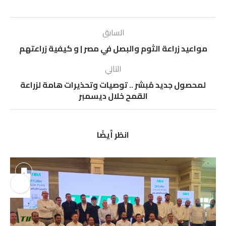
السابق
مواعيد زراعة الثوم والبصل في مصر | و كيفية زراعتهم
التالي
لمحصول جديد مُبشر .. توصيات وتحذيرات هامة لزراعة
القمح خلال ديسمبر
انظر أيضًا