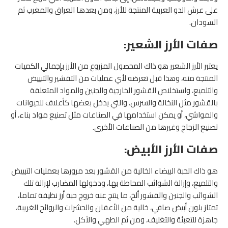
على عرش الدو العربية المنتجة للأرز، ومن بعدها العراق والمغرب ثم
السودان.
صفات الأرز الشعير:
يعتبر الأرز الشعير هو ذاك المحصول المزروع من الأرز بإجمالي الكميات
المنتجة منه، وهذا قبل تعرضه لأي عمليات من التقشير والتبييض
والتلميع، واستخلاص القشور الخارجية والجنين والمواد المتعلقة
بالقشور مثل النخالة والسرس، والتي يدخل بعضها كأعلاف للحيوانات
والمواشي، أو يمكن استخدامها في الصناعات مثل تصنيع مواد بناء، أو
تصنيع الزجاج وغيرها من الصناعات الأخرى.
صفات الأرز الأبيض
:
هو ذاك الحبة البيضاء الخالية من القشور بعد مرورها بعمليات التبييض
والتلميع، وإزالة الشوائب المحاطة بها، ودخولها المضارب لإزالة تلك
الشوائب والجنين والقشور ألخ، ما ينتج عنه خروج حبة أرز نظيفة تماما،
تمتاز بلون أبيض صافي، خالية من الأعفان والحشرات والروائح الغريبة،
جاهزة للتعبئة والتغليف، ومن ثم الطهي والأكل.