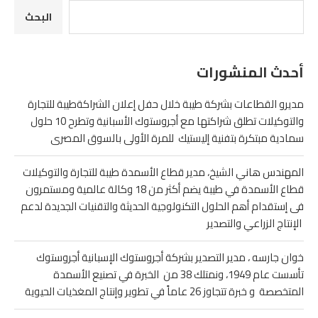
البحث
أحدث المنشورات
مديرو القطاعات بشركة طيبة خلال حفل إعلان الشراكةطيبة للتجارة
والتوكيلات تطلق شراكتها مع أجروستوك الأسبانية وتطرح 10 حلول
سمادية مبتكرة بتفنية إليستيك للمرة الأولى بالسوق المصرى
المهندس هاني الشيخ، مدير قطاع الأسمدة طيبة للتجارة والتوكيلات
قطاع الأسمدة في طيبة يضم أكثر من 18 وكالة عالمية ومستمرون
فى إستقدام أهم الحلول التكنولوجية الحديثة والتقنيات الجديدة لدعم
الإنتاج الزراعي والتصدير
خوان جارسه ، مدير التصدير بشركة أجروستوك الإسبانية أجروستوك
تأسست عام 1949، ونمتلك 38 من الخبرة في تصنيع الأسمدة
المتخصصة و خبرة تتجاوز 26 عاماً في تطوير وإنتاج المغذيات الحيوية