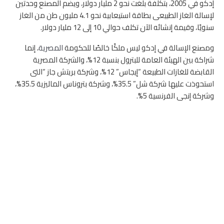
إدكو في 2005، بتكلفة بلغت نحو 2 مليار دولار، ويضم المصنع وحدتين
لإسالة الغاز الطبيعى بطاقة استيعابية نحو 4.1 مليون طن من الغاز
سنويًا، وقيمة إنشائه الآن تكلف حوالي 10 إلى 12 مليار دولار.
ومصنع الإسالة في إدكو ليس ملكًا خالصًا للحكومة
المصرية
، إنما
شراكة بين الهيئة العامة للبترول بنسبة 12%، والشركة المصرية
القابضة للغازات الطبيعة “إيجاس” 12%، وشركة بريتش جاز “التى
استحوذت عليها شركة شل” 35.5%، وشركة بتروناس الماليزية 35.5%،
وشركة إنجى الفرنسية 5%.