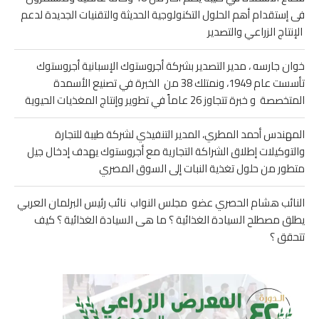
فى إستقدام أهم الحلول التكنولوجية الحديثة والتقنيات الجديدة لدعم
الإنتاج الزراعي والتصدير
خوان جارسه ، مدير التصدير بشركة أجروستوك الإسبانية أجروستوك
تأسست عام 1949، ونمتلك 38 من الخبرة في تصنيع الأسمدة
المتخصصة و خبرة تتجاوز 26 عاماً في تطوير وإنتاج المغذيات الحيوية
المهندس أحمد المطري، المدير التنفيذي لشركة طيبة للتجارة
والتوكيلات إطلاق الشراكة التجارية مع أجروستوك يهدف إدخال جيل
متطور من حلول تغذية النبات إلى السوق المصري
النائب هشام الحصري عضو مجلس النواب نائب رئيس البرلمان العربي
يطلق مصطلح السيادة الغذائية ؟ ما هى السيادة الغذائية ؟ كيف
تتحقق ؟