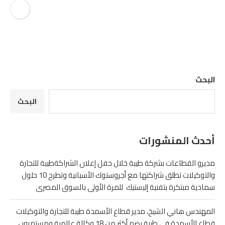
البحث
البحث
أحدث المنشورات
مديرو القطاعات بشركة طيبة خلال حفل إعلان الشراكةطيبة للتجارة
والتوكيلات تطلق شراكتها مع أجروستوك الأسبانية وتطرح 10 حلول
سمادية مبتكرة بتفنية إليستيك للمرة الأولى بالسوق المصرى
المهندس هاني الشيخ، مدير قطاع الأسمدة طيبة للتجارة والتوكيلات
قطاع الأسمدة في طيبة يضم أكثر من 18 وكالة عالمية ومستمرون