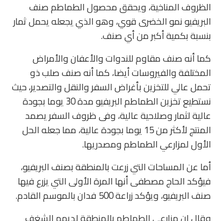
الظروف المناخية، ويحقق محصول الطماطم صنف
البريفيو نمو الخضرى قوي، وهو الذي يجعله يحمل ثمار
بنسبة بكمية أكبر من أي صنف.
كما أنه صنف مقاوم للندوات والأعفان والأمراض
المختلفة والفيروسات أيضا، كما أنه صنف صلب ذو
تحمل عالي للتخزين بأغراض السفر والنقل والتصدير، حيث
نستطيع تخزين الطماطم البريفيو مدة 30 يوما بجودة
عالية لثمار وصلاحية عالية، وفى ظروف السفر يصمد
المنتج لأكثر من 15 يوما بجودة عالية، مما جعله الحل
الأول لمزارعي الطماطم ومصدريها.
أما عن المساحات التي زرعت بالمنطقة بصنف البريفيو،
فيؤكد الحاج مصطفى أنها المرة الأولى التي يزرع فيها
صنف البريفيو، ويؤكد زراعة 500 فدان بالموسم القادم.
وقال إن مزارعي الطماطم بالمنطقة لديهم الشغف