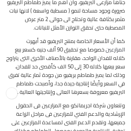
جناها مزارعى البريفيو، وأن أهم ما يميز طماطم البريفيو
ضرورة وجود مساحة لنمو ( مسطبة واسعة ) لانها نبات
مثمر بكثافة عالية وتحتاج الى حوالى 2 متر عرض
المصطبة حتى تحقق التوازن الأمثل للنباتات.
كما أن الأسعار الخاصة بمنتج البريفيو قد أبهرت
المزارعين
خصوصا مع تحقيق 90 ألف جنيه كسعر بيع
كلاله للفدان الواحد، مقارنة بالأصناف الأخرى التى يتراوح
سعر بيعها كلاله 30 إلى 50 الف كأقصى حد للفدان،
وذلك لما يميز طماطم بريفيو من جودة ثمار عالية تفرق
في السعر وأيضًا إنتاجية جيدة جدا، وأصبحت طماطم
البريفيو معروفة بسعرها العالى وإنتاجيتها العالية .
وتتعاون شركة اجريماتكو مع المزارعين فى الحقول
الإرشادية والدعم الفني للمزارعين فى مراحل الزراعة
جميعها، وتقدم الدعم الفنى لمساعدة المزارعين على
تحقيق الإنتاجية والجودة بمحصول الطماطم وكذلك