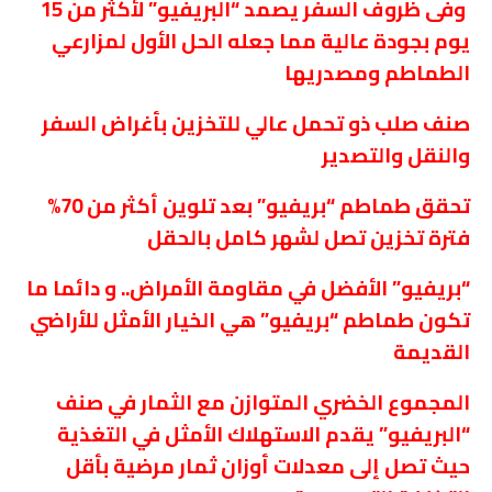
وفى ظروف السفر يصمد “البريفيو” لأكثر من 15
يوم بجودة عالية مما جعله الحل الأول لمزارعي
الطماطم ومصدريها
صنف صلب ذو تحمل عالي للتخزين بأغراض السفر
والنقل والتصدير
تحقق طماطم “بريفيو” بعد تلوين أكثر من 70%
فترة تخزين تصل لشهر كامل بالحقل
“بريفيو” الأفضل في مقاومة الأمراض.. و دائما ما
تكون طماطم “بريفيو” هي الخيار الأمثل للأراضي
القديمة
المجموع الخضري المتوازن مع الثمار في صنف
“البريفيو” يقدم الاستهلاك الأمثل في التغذية
حيث تصل إلى معدلات أوزان ثمار مرضية بأقل