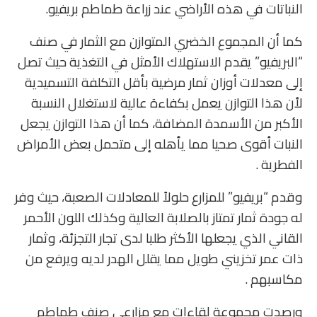
النباتات في هذه الأراضي عند زراعة طماطم بريفيو.
كما أن المجموع الخضري المتوازن مع الثمار في صنف
“البريفيو” يقدم الاستهلاك الأمثل في التغذية حيث تصل
إلى معدلات أوزان ثمار مرضية بأقل التكلفة التسميدية
لأن هذا التوازن يعمل بكفاءة عالية لاستغلال النسبة
الأكبر من الأسمدة المضافة، كما أن هذا التوازن يجعل
النبات أقوى صحيا مما يأهله إلى متحمل بعض الأمراض
الفطرية .
وقدم “بريفيو” للمزارع حلولاً للمعادلات الصعبة، حيث وفر
له جودة ثمار تمتاز بالصلابة العالية وكذلك اللون الأحمر
القاني الذي يجعلها الأكثر طلبا لدى تجار التجزئة، وثمار
ذات عمر تخزيني طويل مما يقلل الهدر لديه ويرفع من
مكاسبهم .
ورصدت مجموعة لقاءات مع مزارعي صنف طماطم