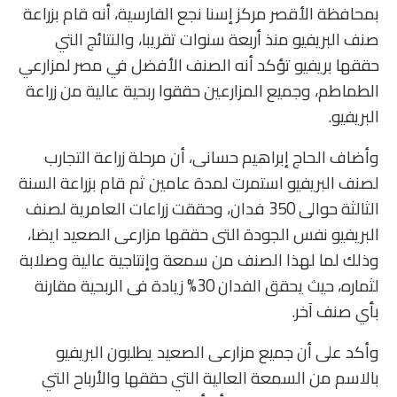
بمحافظة الأقصر مركز إسنا نجع الفارسية، أنه قام بزراعة
صنف البريفيو منذ أربعة سنوات تقريبا، والنتائج التي
حققها بريفيو تؤكد أنه الصنف الأفضل في مصر لمزارعي
الطماطم، وجميع المزارعين حققوا ربحية عالية من زراعة
البريفيو.
وأضاف الحاج إبراهيم حسانى، أن مرحلة زراعة التجارب
لصنف البريفيو استمرت لمدة عامين ثم قام بزراعة السنة
الثالثة حوالى 350 فدان، وحققت زراعات العامرية لصنف
البريفيو نفس الجودة التى حققها مزارعى الصعيد ايضا،
وذلك لما لهذا الصنف من سمعة وإنتاجية عالية وصلابة
لثماره، حيث يحقق الفدان 30% زيادة فى الربحية مقارنة
بأي صنف آخر.
وأكد على أن جميع مزارعى الصعيد يطلبون البريفيو
بالاسم من السمعة العالية التي حققها والأرباح التي