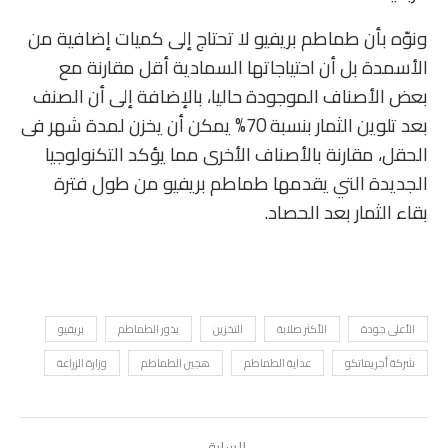
ونوّه بأن طماطم بريفيو لا تحتاج إلى كميات إضافية من
الأسمدة بل أن احتياجاتها السمادية أقل مقارنة مع
بعض الأصناف الموجودة حاليا، بالإضافة إلى أن الصنف
بعد تلوين الثمار بنسبة 70% يمكن أن يخزن لمدة شهر فى
الحقل، مقارنة بالأصناف الأخرى مما يؤكد التكنولوجيا
الجديدة التي يقدمها طماطم بريفيو من طول فترة
بقاء الثمار بعد الحصاد.
الأعلى جودة
الأكثر صلابة
التخزين
بذور الطماطم
بريفيو
شركة أجريماتكو
عداية الطماطم
هجين الطماطم
وزارة الزراعة
السابق