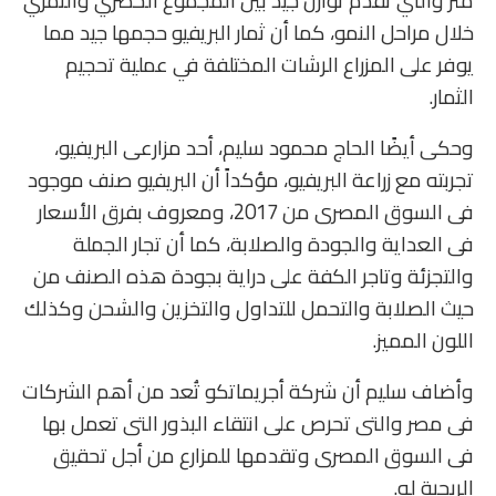
متر والتي تقدم توازن جيد بين المجموع الخضري والثمري
خلال مراحل النمو، كما أن ثمار البريفيو حجمها جيد مما
يوفر على المزراع الرشات المختلفة في عملية تحجيم
الثمار.
وحكى أيضًا الحاج محمود سليم، أحد مزارعى البريفيو،
تجربته مع زراعة البريفيو، مؤكداً أن البريفيو صنف موجود
فى السوق المصرى من 2017، ومعروف بفرق الأسعار
فى العداية والجودة والصلابة، كما أن تجار الجملة
والتجزئة وتاجر الكفة على دراية بجودة هذه الصنف من
حيث الصلابة والتحمل للتداول والتخزين والشحن وكذلك
اللون المميز.
وأضاف سليم أن شركة أجريماتكو تُعد من أهم الشركات
فى مصر والتى تحرص على انتقاء البذور التى تعمل بها
فى السوق المصرى وتقدمها للمزارع من أجل تحقيق
الربحية له.