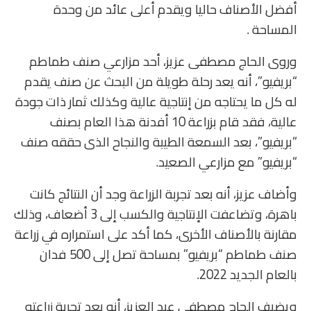
أفضل الأصناف حاليا ويقدم أعلى عائد من وحدة
المساحة .
وروى الحاج مصطفى عزيز، أحد مزارعي صنف طماطم
“بريفيو”، أنه يعد رحلة طويلة من البحث عن صنف يقدم
له كل ما يحتاجه من إنتاجية عالية وكذلك ثمار ذات جودة
عالية، فقد قام بزراعة 10 أفدنة هذا العام بصنف
“بريفيو”، بعد السمعة الطيبة والنجاح الذى حققه صنف
“بريفيو” مع مزارعي الصعيد.
وأضاف عزيز، أنه بعد تجربة الزراعة وجد أن النتائج كانت
باهرة، وتضاعفت الإنتاجية والكسب إلى 3 أضعاف، وذلك
مقارنة بالأصناف الأخرى، كما أكد على استمراره في زراعة
صنف طماطم “بريفيو” بمساحة تصل إلى 500 فدان
بالعام الجديد 2022.
ويضيف الحاج مصطفى عبد العزيز، أنه بعد تجربة زراعته