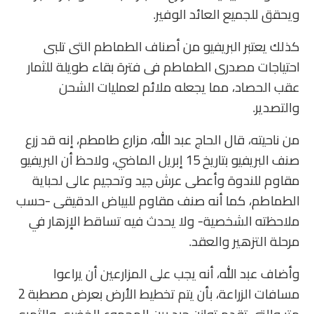
ويحقق للجميع العائد الوفير.
كذلك يعتبر البريفيو من أصناف الطماطم التى تلبى
احتياجات مصدرى الطماطم فى فترة بقاء طويلة للثمار
عقب الحصاد، مما يجعله ملائم لعمليات الشحن
والتصدير.
من ناحيته، قال الحاج عبد الله، مزارع طامطم، إنه قد زرع
صنف البريفيو بتاريخ 15 إبريل الماضي، ولاحظ أن البريفيو
مقاوم للندوة وأعطى عرش جيد وتحجيم عالى لحباية
الطماطم، كما أنه صنف مقاوم للبياض الدقيقى -حسب
ملاحظته الشخصية- ولا يحدث فيه تساقط الإزهار في
مرحلة التزهير والعقد.
وأضاف عبد الله، أنه يجب على المزارعين أن يراعوا
مسافات الزراعة، بأن يتم تخطيط الأرض بعرض مصطبة 2