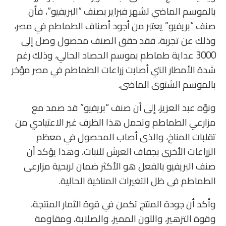
بالموسم الماضي لشهر فبراير بصنف “البريفيو”، فأن
صنف “بريفيو” يعتبر من أجود أصناف الطماطم في مصر،
وذلك عن تجربة، فقد حقق الصنف محصول وصل إلى
3000 عداية طماطم بموسم الحصاد الحالي، وذلك رغم
شدة الأمطار التي أصابت زراعات الطماطم في مصر مؤخر
بالموسم الشتوى الماضى.
ونوّه عبد العزيز، إلى أن صنف “بريفيو” قد صمد مع
مزارعي الطماطم وتحمل هذا الظرف غير الاعتيادي من
تقلبات المناخ، والذى أصاب المحصول في معظم
الزراعات الأخرى بجفاف العرش للنبات، وهذا يؤكد أن
صنف البريفيو بالفعل هو الأكثر ضمان لربحية مزارعى
الطماطم فى ظل التغيرات المناخية الحالية.
وأكد أن جودة المنتج تكمن في قوة الثمار المنتجة،
وقوة التزهير، واللون المميز، والصلابة، ومقاومة