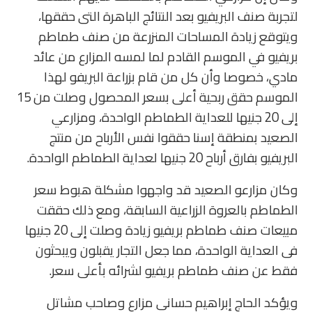
لتجربة صنف البريفيو بعد النتائج الباهرة التى حققها،
ويتوقع زيادة المساحات المنزرعة من صنف طماطم
بريفيو في الموسم القادم لما لمسه المزارع من عائد
مادي، خصوصا وأن كل من قام بزراعة البريفو لهذا
الموسم حقق ربحية أعلى بسعر المحصول وصلت من 15
إلى 20 جنيها للعداية الطماطم الواحدة، ومزارعي
الصعيد بمنطقة إسنا حققوا نفس الأرباح من منتج
البريفيو بفارق أرباح 20 جنيها لعداية الطماطم الواحدة.
وكان مزارعو الصعيد قد واجهوا مشكلة هبوط سعر
الطماطم بالعروة الزراعية السابقة، ومع ذلك حققت
مبيعات صنف طماطم بريفيو زيادة وصلت إلى 20 جنيها
فى العداية الواحدة، مما جعل التجار يقبلون ويبحثون
فقط عن صنف طماطم بريفيو لشرائه بأعلى سعر.
ويؤكد الحاج إبراهيم حسانى مزارع وصاحب مشاتل