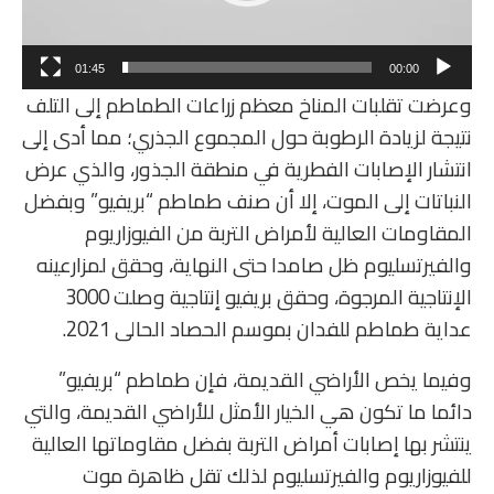
01:45
00:00
وعرضت تقلبات المناخ معظم زراعات الطماطم إلى التلف
نتيجة لزيادة الرطوبة حول المجموع الجذري؛ مما أدى إلى
انتشار الإصابات الفطرية في منطقة الجذور، والذي عرض
النباتات إلى الموت، إلا أن صنف طماطم “بريفيو” وبفضل
المقاومات العالية لأمراض التربة من الفيوزاريوم
والفيرتسليوم ظل صامدا حتى النهاية، وحقق لمزارعينه
الإنتاجية المرجوة، وحقق بريفيو إنتاجية وصلت 3000
عداية طماطم للفدان بموسم الحصاد الحالى 2021.
وفيما يخص الأراضي القديمة، فإن طماطم “بريفيو”
دائما ما تكون هي الخيار الأمثل للأراضي القديمة، والتي
ينتشر بها إصابات أمراض التربة بفضل مقاوماتها العالية
للفيوزاريوم والفيرتسليوم لذلك تقل ظاهرة موت