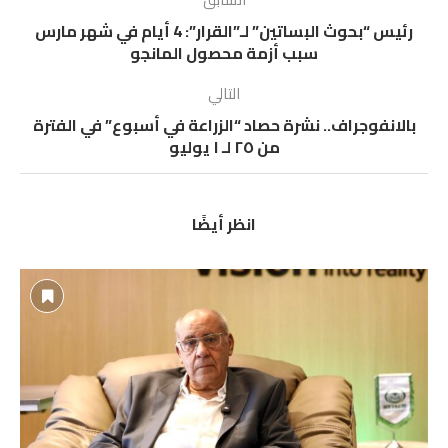
رئيس “بحوث البساتين” لـ”القرار”: 4 أيام في شهر مارس
سبب أزمة محصول المانجو
التالي
بالانفوجراف.. نشرة حصاد “الزراعة في أسبوع” في الفترة
من ٢٥ لـ ١ يوليو
انظر أيضًا