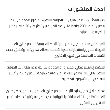
أحدث المنشورات
كبير الباحثين بـ«مصر هاي تك الدولية للبذور» الدكتور محمد على نصر
هجين الذرة 2031 حافظ على ثقة المزارعين لأكثر من 20 عاماً بفضل
إنتاجيته واستقراره
المهندس محمد سراج، مدير إدارة المصانع بشركة مصر هاي تك
الدولية للبذور واستثمارات كبيرة لتحديث مصانع هاى تك وتطبيق أحدث
التقنيات العالمية في تجهيز التقاوي
الدكتور إبراهيم عدلي، مدير إدارة الجودة بشركة مصر هاي تك الدولية
للبذور: هاى تك تطبق ثلاث مراحل رقابية صارمة تضمن وصول أفضل
التقاوي إلى الأسواق المصرية
عماد عادل مدير إدارة الآباء بـ«مصر هاي تك الدولية للبذور:مصر هاي
تك تحافظ على نقاء سلالاتها الوراثية عبر منظومة رقابية متكاملة من
الحقل إلى المخزن