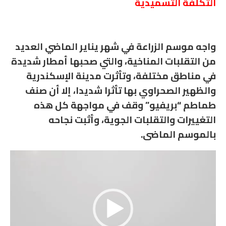
التكلفة التسميدية
واجه موسم الزراعة في شهر يناير الماضي العديد
من التقلبات المناخية، والتي صحبها أمطار شديدة
في مناطق مختلفة، وتأثرت مدينة الإسكندرية
والظهير الصحراوي بها تأثرا شديدا، إلا أن صنف
طماطم “بريفيو” وقف في مواجهة كل هذه
التغييرات والتقلبات الجوية، وأثبت نجاحه
بالموسم الماضى.
مشغل
الفيديو