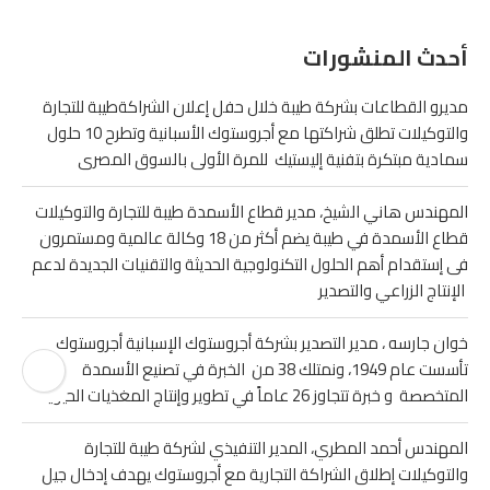
أحدث المنشورات
مديرو القطاعات بشركة طيبة خلال حفل إعلان الشراكةطيبة للتجارة
والتوكيلات تطلق شراكتها مع أجروستوك الأسبانية وتطرح 10 حلول
سمادية مبتكرة بتفنية إليستيك للمرة الأولى بالسوق المصرى
المهندس هاني الشيخ، مدير قطاع الأسمدة طيبة للتجارة والتوكيلات
قطاع الأسمدة في طيبة يضم أكثر من 18 وكالة عالمية ومستمرون
فى إستقدام أهم الحلول التكنولوجية الحديثة والتقنيات الجديدة لدعم
الإنتاج الزراعي والتصدير
خوان جارسه ، مدير التصدير بشركة أجروستوك الإسبانية أجروستوك
تأسست عام 1949، ونمتلك 38 من الخبرة في تصنيع الأسمدة
المتخصصة و خبرة تتجاوز 26 عاماً في تطوير وإنتاج المغذيات الحيوية
المهندس أحمد المطري، المدير التنفيذي لشركة طيبة للتجارة
والتوكيلات إطلاق الشراكة التجارية مع أجروستوك يهدف إدخال جيل