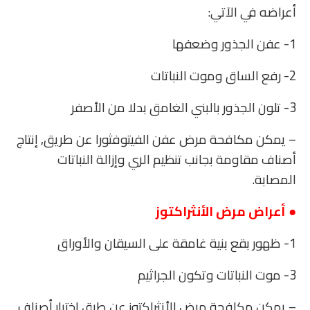
أعراضه في الآتي:
1- عفن الجذور وضعفها
2- رفع الساق وموت النباتات
3- تلون الجذور بالبني الغامق بدلا من الأصفر
– يمكن مكافحة مرض عفن الفيتوفثورا عن طريق, إنتاج
أصناف مقاومة بجانب تنظيم الري وإزالة النباتات
المصابة.
● أعراض مرض الأنثراكتوز
1- ظهور بقع بنية غامقة على السيقان والأوراق
3- موت النباتات وتكون الجراثيم
– يمكن مكافحة مرض الأنثراكتوز عن طرق اختيار أصناف