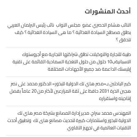
أحدث المنشورات
النائب هشام الحصري عضو مجلس النواب نائب رئيس البرلمان العربي
يطلق مصطلح السيادة الغذائية ؟ ما هى السيادة الغذائية ؟ كيف
تتحقق ؟
طيبة للتجارة والتوكيلات تطلق شراكتها التجارية مع أجروستوك
الاسبانيةب10 حلول من حلول التغذية السمادية القائمة على تقنية
إيليستك الداعمة ضد جميع الأجهادات المختلفة
كبير الباحثين بـ«مصر هاي تك الدولية للبذور» الدكتور محمد على نصر
هجين الذرة 2031 حافظ على ثقة المزارعين لأكثر من 20 عاماً بفضل
إنتاجيته واستقراره
المهندس محمد سراج، مدير إدارة المصانع بشركة مصر هاي تك
الدولية للبذور واستثمارات كبيرة لتحديث مصانع هاى تك وتطبيق أحدث
التقنيات العالمية في تجهيز التقاوي