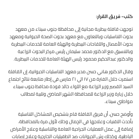
كتب- فريق القرار:
توجهت قافلة بيطرية مجانية إلى محافظة جنوب سيناء من معهد
بحوث التناسليات وبالتعاون مع معهد بحوث الصحة الحيوانية ومعهد
بحوث الأمصال واللقاحات البيطرية والهيئة العامة للخدمات البيطرية
وبالتنسيق مع الدكتور محمد سليمان رئيس مركز البحوث الزراعية
والدكتور عبدالحكيم محمود رئيس الهيئة العامة للخدمات البيطرية.
وقال الدكتور هاني حسن مدير معهد التناسليات الحيوانية، إن القافلة
استمرت خلال الفترة من ١٧ الي ٢١ مارس في إطار متابعة نتائج اجتماع
السيد القصير وزير الزراعة مع اللواء خالد فودة محافظ جنوب سيناء
خلال زيارة وزير الزراعة للمحافظة الشهر الماضي وتلبية لمطالب
مواطني سيناء.
وأوضح حسن، أن فريق القافلة قام بتشخيص المشاكل التناسلية
بأحدث التقنيات وعلاجها في الجِمال وذلك لأول مرة بالمحافظة،
إضافة إلى عمل العمليات الجراحية العامة والتناسلية وعلاج الأمراض
الباطنية، وكذلك رش الحيوانات ضد الطفيليات الخارجية وعلاج إصابات