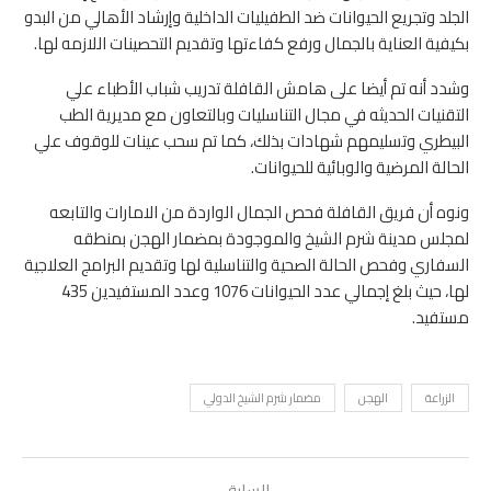
الجلد وتجريع الحيوانات ضد الطفيليات الداخلية وإرشاد الأهالي من البدو
بكيفية العناية بالجمال ورفع كفاءتها وتقديم التحصينات اللازمه لها.
وشدد أنه تم أيضا على هامش القافلة تدريب شباب الأطباء علي
التقنيات الحديثه في مجال التناسليات وبالتعاون مع مديرية الطب
البيطري وتسليمهم شهادات بذلك، كما تم سحب عينات للوقوف علي
الحالة المرضية والوبائية للحيوانات.
ونوه أن فريق القافلة فحص الجمال الواردة من الامارات والتابعه
لمجلس مدينة شرم الشيخ والموجودة بمضمار الهجن بمنطقه
السفاري وفحص الحالة الصحية والتناسلية لها وتقديم البرامج العلاجية
لها، حيث بلغ إجمالي عدد الحيوانات 1076 وعدد المستفيدين 435
مستفيد.
الزراعة
الهجن
مضمار شرم الشيخ الدولي
السابق