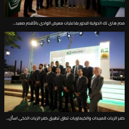
مصر هاى تك الدولية للبذور بفاعليات معرض الوادى بالأقصر صعيد...
كفر الزيات للمبيدات والكيماويات تطق تطبيق كفر الزيات الذكى اسأل...