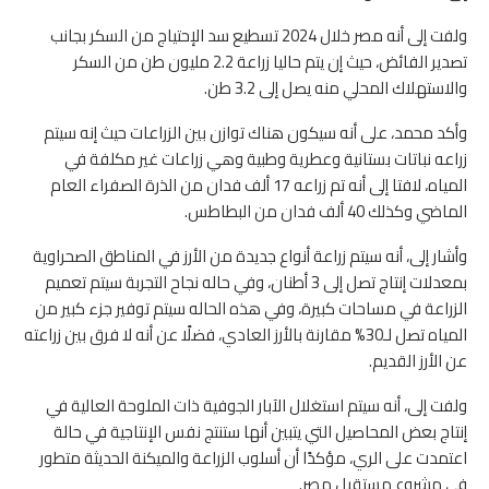
ولفت إلى أنه مصر خلال 2024 تسطيع سد الإحتياج من السكر بجانب
تصدير الفائض، حيث إن يتم حاليا زراعة 2.2 مليون طن من السكر
والاستهلاك المحلي منه يصل إلى 3.2 طن.
وأكد محمد، على أنه سيكون هناك توازن بين الزراعات حيث إنه سيتم
زراعه نباتات بستانية وعطرية وطبية وهي زراعات غير مكلفة في
المياه، لافتا إلى أنه تم زراعه 17 ألف فدان من الذرة الصفراء العام
الماضي وكذلك 40 ألف فدان من البطاطس.
وأشار إلى، أنه سيتم زراعة أنواع جديدة من الأرز في المناطق الصحراوية
بمعدلات إنتاج تصل إلى 3 أطنان، وفي حاله نجاح التجربة سيتم تعميم
الزراعة في مساحات كبيرة، وفي هذه الحاله سيتم توفير جزء كبير من
المياه تصل لـ30% مقارنة بالأرز العادي، فضلًا عن أنه لا فرق بين زراعته
عن الأرز القديم.
ولفت إلى، أنه سيتم استغلال الآبار الجوفية ذات الملوحة العالية في
إنتاج بعض المحاصيل التي يتبين أنها ستنتج نفس الإنتاجية في حالة
اعتمدت على الري، مؤكدًا أن أسلوب الزراعة والميكنة الحديثة متطور
في مشروع مستقبل مصر.