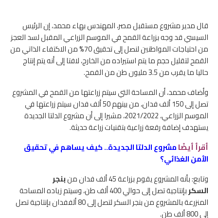
قال مدير مشروع مستقبل مصر، المهندس بهاء محمد، إن الرئيس
السيسي قد وجه بزراعة القمح في الموسم الزراعي المقبل لسد العجز
من احتياجات المواطنين لنصل إلى تحقيق 70% من الاكتفاء الذاتي من
القمح لتقليل حجم ما يتم استيراده من الخارج، لافتا إلى أنه يتم إنتاج
حاليا ما يقرب من 3.5 مليون طن من القمح.
وأضاف محمد، أن المساحة التي سيتم زراعتها من القمح في المشروع
تصل إلى 150 ألف فدان، من بينهم 50 ألف فدان سيتم زراعتها في
الموسم الزراعي، 2021/2022، مشيرا إلى أن مشروع الدلتا الجديدة
يستهدف إضافة رقعة زراعية بتقنيات زراعة حديثة.
أقرأ أيضًا
مشروع الدلتا الجديدة.. كيف يساهم في تحقيق
الأمن الغذائي؟
وتابع: بأنه المشروع يقوم بزراعة 45 ألف فدان من
بنجر
السكر
بإنتاجية تصل إلى حوالي 400 ألف طن، وسيتم زياده المساحة
المنزرعة بالمشروع من بنجر السكر لتصل إلى 80 ألففدان بإنتاجية تصل
إلى 800 ألف طن.