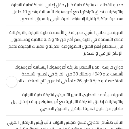
مديرو القطاعات بشركة طيبة خلال حفل إعلان الشراكةطيبة للتجارة
والتوكيلات تطلق شراكتها مع أجروستوك الأسبانية وتطرح 10 حلول
سمادية مبتكرة بتفنية إليستيك للمرة الأولى بالسوق المصرى
المهندس هاني الشيخ، مدير قطاع الأسمدة طيبة للتجارة والتوكيلات
قطاع الأسمدة في طيبة يضم أكثر من 18 وكالة عالمية ومستمرون
فى إستقدام أهم الحلول التكنولوجية الحديثة والتقنيات الجديدة لدعم
الإنتاج الزراعي والتصدير
خوان جارسه ، مدير التصدير بشركة أجروستوك الإسبانية أجروستوك
تأسست عام 1949، ونمتلك 38 من الخبرة في تصنيع الأسمدة
المتخصصة و خبرة تتجاوز 26 عاماً في تطوير وإنتاج المغذيات الحيوية
المهندس أحمد المطري، المدير التنفيذي لشركة طيبة للتجارة
والتوكيلات إطلاق الشراكة التجارية مع أجروستوك يهدف إدخال جيل
متطور من حلول تغذية النبات إلى السوق المصري
النائب هشام الحصري عضو مجلس النواب نائب رئيس البرلمان العربي