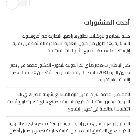
أحدث المنشورات
طيبة للتجارة والتوكيلات تطلق شراكتها التجارية مع أجروستوك
الاسبانيةب10 حلول من حلول التغذية السمادية القائمة على تقنية
إيليستك الداعمة ضد جميع الأجهادات المختلفة
كبير الباحثين بـ«مصر هاي تك الدولية للبذور» الدكتور محمد على نصر
هجين الذرة 2031 حافظ على ثقة المزارعين لأكثر من 20 عاماً بفضل
إنتاجيته واستقراره
المهندس محمد سراج، مدير إدارة المصانع بشركة مصر هاي تك
الدولية للبذور واستثمارات كبيرة لتحديث مصانع هاى تك وتطبيق أحدث
التقنيات العالمية في تجهيز التقاوي
الدكتور إبراهيم عدلي، مدير إدارة الجودة بشركة مصر هاي تك الدولية
للبذور: هاى تك تطبق ثلاث مراحل رقابية صارمة تضمن وصول أفضل