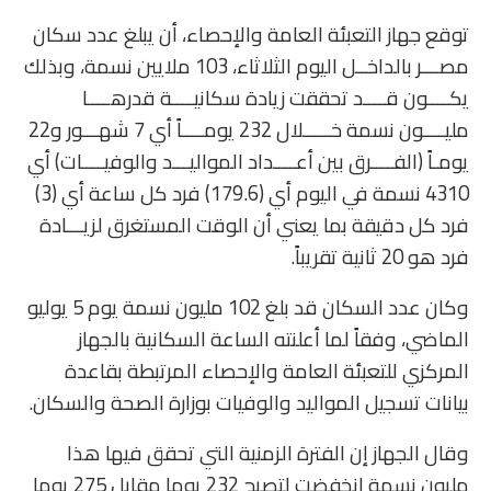
توقع جهاز التعبئة العامة والإحصاء، أن يبلغ عدد سكان
مصـــر بالداخــل اليوم الثلاثاء، 103 ملايين نسمة، وبذلك
يكــــون قــــد تحققت زيادة سكانيــــة قدرهــــا
مليــــون نسمة خـــــلال 232 يومــــاً أي 7 شهـــور و22
يومـاً (الفــــرق بين أعــــداد المواليـــد والوفيــــات) أي
4310 نسمة في اليوم أي (179.6) فرد كل ساعة أي (3)
فرد كل دقيقة بما يعني أن الوقت المستغرق لزيـــادة
فرد هو 20 ثانية تقريباً.
وكان عدد السكان قد بلغ 102 مليون نسمة يوم 5 يوليو
الماضي، وفقاً لما أعلنته الساعة السكانية بالجهاز
المركزي للتعبئة العامة والإحصاء المرتبطة بقاعدة
بيانات تسجيل المواليد والوفيات بوزارة الصحة والسكان.
وقال الجهاز إن الفترة الزمنية التي تحقق فيها هذا
مليون نسمة انخفضت لتصبح 232 يوما مقابل 275 يوما