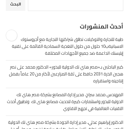
البحث
أحدث المنشورات
طيبة للتجارة والتوكيلات تطلق شراكتها التجارية مع أجروستوك
الاسبانيةب10 حلول من حلول التغذية السمادية القائمة على تقنية
إيليستك الداعمة ضد جميع الأجهادات المختلفة
كبير الباحثين بـ«مصر هاي تك الدولية للبذور» الدكتور محمد على نصر
هجين الذرة 2031 حافظ على ثقة المزارعين لأكثر من 20 عاماً بفضل
إنتاجيته واستقراره
المهندس محمد سراج، مدير إدارة المصانع بشركة مصر هاي تك
الدولية للبذور واستثمارات كبيرة لتحديث مصانع هاى تك وتطبيق أحدث
التقنيات العالمية في تجهيز التقاوي
الدكتور إبراهيم عدلي، مدير إدارة الجودة بشركة مصر هاي تك الدولية