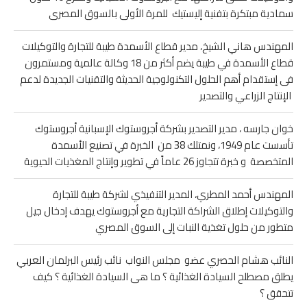
سمادية مبتكرة بتفنية إليستيك للمرة الأولى بالسوق المصرى
المهندس هاني الشيخ، مدير قطاع الأسمدة طيبة للتجارة والتوكيلات
قطاع الأسمدة في طيبة يضم أكثر من 18 وكالة عالمية ومستمرون
فى إستقدام أهم الحلول التكنولوجية الحديثة والتقنيات الجديدة لدعم
الإنتاج الزراعي والتصدير
خوان جارسه ، مدير التصدير بشركة أجروستوك الإسبانية أجروستوك
تأسست عام 1949، ونمتلك 38 من الخبرة في تصنيع الأسمدة
المتخصصة و خبرة تتجاوز 26 عاماً في تطوير وإنتاج المغذيات الحيوية
المهندس أحمد المطري، المدير التنفيذي لشركة طيبة للتجارة
والتوكيلات إطلاق الشراكة التجارية مع أجروستوك يهدف إدخال جيل
متطور من حلول تغذية النبات إلى السوق المصري
النائب هشام الحصري عضو مجلس النواب نائب رئيس البرلمان العربي
يطلق مصطلح السيادة الغذائية ؟ ما هى السيادة الغذائية ؟ كيف
تتحقق ؟