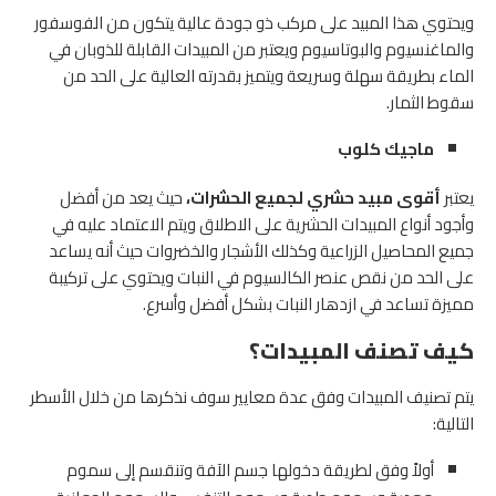
ويحتوي هذا المبيد على مركب ذو جودة عالية يتكون من الفوسفور
والماغنسيوم والبوتاسيوم ويعتبر من المبيدات القابلة للذوبان في
الماء بطريقة سهلة وسريعة ويتميز بقدرته العالية على الحد من
سقوط الثمار.
ماجيك كلوب
يعتبر
أقوى مبيد حشري لجميع الحشرات،
حيث يعد من أفضل
وأجود أنواع المبيدات الحشرية على الاطلاق ويتم الاعتماد عليه في
جميع المحاصيل الزراعية وكذلك الأشجار والخضروات حيث أنه يساعد
على الحد من نقص عنصر الكالسيوم في النبات ويحتوي على تركيبة
مميزة تساعد في ازدهار النبات بشكل أفضل وأسرع.
كيف تصنف المبيدات؟
يتم تصنيف المبيدات وفق عدة معايير سوف نذكرها من خلال الأسطر
التالية:
أولاً وفق لطريقة دخولها جسم الآفة وتنقسم إلى سموم