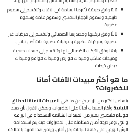
معدية وسموم جلدية وسموم التنفس والسموم الجهازية.
ثانيًا وفق طريقة تأثيرها السامة في الآفات وتنقسم إلى سموم
طبيعية وسموم الجهاز التنفسي وسموم عامة وسموم
عضوية.
ثالثًا وفق تركيبها ومصدرها الكيميائي وتنقسم إلى مركبات غير
عضوية ومركبات عضوية ومركبات عضوية ذات أصل نباتي.
رابعًا وفق التركيب الكيميائي لها وتنقسم إلى مبيدات حشرية
ومبيدات عناكب ومبيدات قوارض ومبيدات قواقع ومبيدات
ديدان خيطية.
ما هو أكثر مبيدات الآفات أمانا
للخضروات؟
يتساءل الكثير من الزراعيين عن
ما هي المبيدات الآمنة للحدائق
النباتية
وأكثر المبيدات أمانًا على الخضروات، ويمكن القول بأن مبيد
فوليام فليكسي يعتبر من المبيدات الشائعة الاستخدام في الزراعة
والتي توفر درجة أمان متكاملة على الخضراوات حيث يتم استخدامه
للرش الورقي على كافة النباتات بكل أمان، ويتميز هذا المبيد بامتلاكه