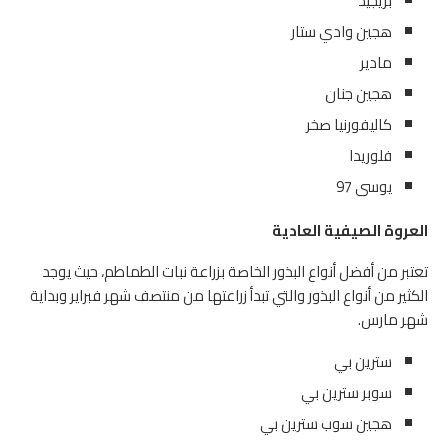
بريجيد
هجين وادي ستار
مادير
هجين جنان
كاليفورنيا صخر
فلوريدا
يوسى 97
العروة الصيفية العادية
تعتبر من أفضل أنواع البذور الخاصة بزراعة نبات الطماطم، حيث يوجد
الكثير من أنواع البذور والتي تبدأ زراعتها من منتصف شهر فبراير وبداية
شهر مارس.
سترين بي
سوبر سترين بي
هجين سوب سترين بي