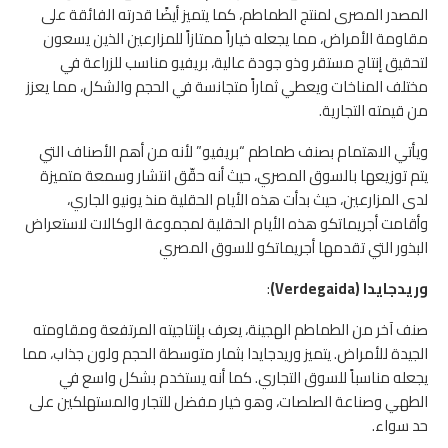
المصدر المصرى لمنتج الطماطم، كما يتميز أيضًا
قدرته الفائقة على
مقاومة الأمراض، مما يجعله خياراً ممتازاً للمزارعين الذين يسعون
لتحقيق إنتاج مستقر وذو جودة عالية، بريفيو مناسب للزراعة في
مختلف المناخات ويعطي ثماراً متجانسة في الحجم والشكل، مما يعزز
من قيمته التجارية.
ويأتي الاهتمام بصنف طماطم “بريفيو” لأنه من أهم الأصناف التي
يتم توزيعها بالسوق المصري، حيث أنه حقّق انتشار وسمعة متميزة
لدى المزارعين، حيث بدأت هذه الأيام الحقلية منذ يونيو الجاري،
وأقامت أجريماتكو هذه الأيام الحقلية لمجموعة الوكالات لاستعراض
البذور التي تقدمها أجريماتكو للسوق المصري
وريدجايدا (Verdegaida)
:
صنف آخر من الطماطم الهجينة، يعرف بإنتاجيته المرتفعة ومقاومته
الجيدة للأمراض. يتميز وريدجايدا بثمار متوسطة الحجم ولون جذاب، مما
يجعله مناسباً للسوق التجاري. كما أنه يستخدم بشكل واسع في
الطهي وصناعة الصلصات، وهو خيار مفضل للتجار والمستهلكين على
حد سواء.