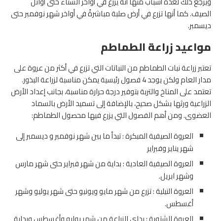
ويرجع ذلك لعدة أسباب منها أنه يزرع في أواخر الشتاء حتى أوائل
الصيف. كما أنها تزرع في أرض صلبة مباشرةً في أواخر شهر نوفمبر حتى
ديسمبر.
مواعيد زراعة الطماطم
تعتبر زراعة نبات الطماطم من النباتات التي تزرع في أكثر من عروة على
مدار العام ولكن يوجد 4 فصول رئيسية يمكن مناسبة لزراعة البذور.
تعتمد على المناخ والتربة بتوفير درجة حرارة مناسبة، بجانب إعداد الأرض
الزراعية ورثها بشكل صحيح، بالإضافة إلى تسميد الأرض بالسماد
العضوى. ومن أهم الفصول التي يزرع فيها محصول الطماطم:
العروة الصيفية المبكرة : تبدأ ما بين شهر نوفمبر و ديسمبر إلى
شهر يناير وفبراير
العروة الصيفية العادية : بداية من شهر فبراير حتى شهر مارس
وشهر ابريل.
العروة النيلية : تزرع من شهر مايو ويونيو حتى شهر يوليو وشهر
أغسطس.
العروة الشتوية : بداي الزراعة من شهر يوليو وأغسطس وبداية