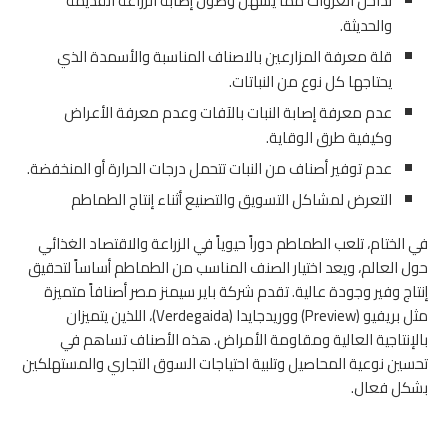
تداخل العروات مما يسهل وصول إصابة الزراعة القديمة
والحديثة.
قلة معرفة المزارعين بالاصناف المناسبة والأسمدة الذي
يحتاجها كل نوع من النباتات.
عدم معرفة إصابة النبات بالآفات وعدم معرفة الأعراض
وكيفية طرق الوقاية.
عدم توفير أصناف من النبات تتحمل درجات الحرارة أو المنخفضة.
التعرض لمشاكل التسويق والتصنيع أثناء إنتاج الطماطم
في الختام، تلعب الطماطم دوراً حيوياً في الزراعة والاقتصاد الغذائي
حول العالم، ويعد اختيار الصنف المناسب من الطماطم أساساً لتحقيق
إنتاج وفير وجودة عالية. تقدم شركة باير سيمنز مصر أصنافاً متميزة
مثل بريفيو (Preview) ووريدجايدا (Verdegaida)، اللذين يتميزان
بالإنتاجية العالية ومقاومة الأمراض. هذه الأصناف تساهم في
تحسين نوعية المحاصيل وتلبية احتياجات السوق التجاري والمستهلكين
بشكل فعال.