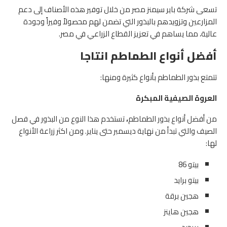
تسعى شركة باير سيمنز مصر من خلال توفير هذه الأصناف إلى دعم
المزارعين وتزويدهم بالبذور التي تضمن لهم محصولاً وفيراً وجودة
عالية، مما يساهم في تعزيز القطاع الزراعي في مصر.
أفضل أنواع الطماطم انتاجا
تتمتع بذور الطماطم بأنواع كثيرة ومنها:
العروة الصيفية المبكرة
من أفضل أنواع بذور الطماطم
،
تستخدم هذا النوع من البذور في فصل
الصيف والتي تبدأ من نهاية ديسمبر حتى يناير. ومن اكثر زراعة الأنواع
لها:
بيتو 86
بيتو برايد
هجين برقة
هجين هاينز