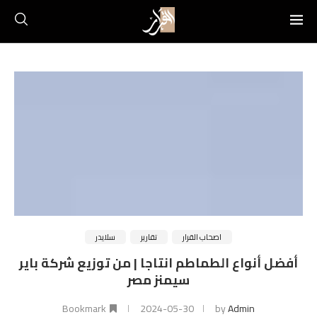
اصحاب القرار
تقارير
سلايدر
أفضل أنواع الطماطم انتاجا | من توزيع شركة باير
سيمنز مصر
Bookmark
2024-05-30
by
Admin