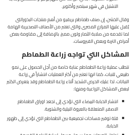
التشتيل في شهر سبتمبر وأكتوبر.
وقال الخشن، إن صنف طماطم بريفيو من أهم منتجات البذورالتى
يٌقبل عليها المزارع المصرى والتى تعتبر من الأصناف التصديرية الهامة
لما تقدمه من صلابة الثمار ولون مميز، بالإضافة إلى مقاومة بعض
أمراض التربة وبعض الفيروسات.
المشاكل التي تواجه زراعة الطماطم
تتطلب عملية زراعة الطماطم عناية خاصة من أجل الحصول على نمو
طبيعي للنبات، كما انها تعتبر من أكثر العمليات انتشاراً في زراعة
النباتات. لذا عليك الحرص الشديد أثناء زراعة الطماطم وقد يتعرض الكثير
لبعض المشاكل الزراعية ومنها:
انتشار الذبابة البيضاء التي تؤدي إلى تجعد اوراق الطماطم
الاصفر، المتعلقة بالعروة النيلية والشتوية.
قلة توفير مساحات تجميعية بين الطماطم التي تؤدي إلى ظهور
الذبابة.