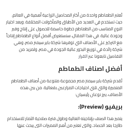
تُعتبر الطماطم واحدة من أكثر المحاصيل الزراعية أهمية في العالم،
حيث تستخدم في العديد من الأطباق والمأكولات المختلفة. ويعد اختيار
النوع المناسب من الطماطم خطوة حاسمة للحصول على إنتاج وفير
وجودة عالية. في هذا المقال، سنستعرض أفضل أنواع الطماطم إنتاجاً
مع التركيز على الأصناف التي توفرها شركة باير سيمنز مصر، وهي
شركة رائدة في توزيع البذور عالية الجودة في مصر، ولمزيد من
التفاصيل تابعونا عبر
القرار
أفضل اصناف الطماطم
تُقدم شركة باير سيمنز مصر مجموعة متنوعة من أصناف الطماطم
المتميزة والتي تلبي احتياجات المزارعين بفعالية. من بين هذه
الأصناف، يبرز نوعان رئيسيان:
بريفيو (Preview)
:
يتميز هذا الصنف بإنتاجيته العالية و
طول فترة صلاحية الثمار للاستخدام
طازجا بعد الحصاد، والتى تعتبر من أهم المميزات التى يبحث عنها