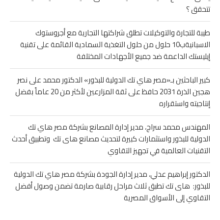
تتحقق ؟
طيبة للتجارة والتوكيلات تطلق شراكتها التجارية مع أجروستوك
الاسبانيةب10 حلول من حلول التغذية السمادية القائمة على تقنية
إيليستك الداعمة ضد جميع الأجهادات المختلفة
كبير الباحثين بـ«مصر هاي تك الدولية للبذور» الدكتور محمد على نصر
هجين الذرة 2031 حافظ على ثقة المزارعين لأكثر من 20 عاماً بفضل
إنتاجيته واستقراره
المهندس محمد سراج، مدير إدارة المصانع بشركة مصر هاي تك
الدولية للبذور واستثمارات كبيرة لتحديث مصانع هاى تك وتطبيق أحدث
التقنيات العالمية في تجهيز التقاوي
الدكتور إبراهيم عدلي، مدير إدارة الجودة بشركة مصر هاي تك الدولية
للبذور: هاى تك تطبق ثلاث مراحل رقابية صارمة تضمن وصول أفضل
التقاوي إلى الأسواق المصرية