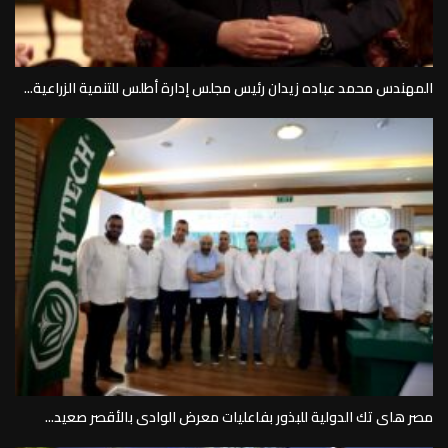
المهندس محمد عباده زيدان رئيس مجلس إدارة أطلس للتنمية الزراعية...
مصر هاى تك الدولية للبذور بفاعليات معرض الوادى بالأقصر صعيد...