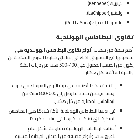
كينيبيك(Kennebec).
ولاشيبر(LaChipper).
ولاسودا الحمراء (Red LaSoda).
تقاوى البطاطس الهولندية
أهم سمة من سمات
أنواع
تقاوى البطاطس الهولندية
هي
محصولها غير المسبوق، لذلك في مناطق خطوط العرض المعتدلة لن
يكون من الصعب الحصول على 400-500 سنت من درنات النخبة
والنخبة الفائقة لكل هكتار.
إذا نمت هذه الأصناف على تربة الأرض السوداء في جنوب
روسيا، فيمكن حصاد ما يصل إلى 600-800 سنت من
البطاطس المختارة من كل هكتار.
في روسيا البطاطس الهولندية الأكثر شيوعًا هي البطاطس
المبكرة التي تشكلت جذورها في وقت مبكر جدًا.
أصناف البطاطس الهولندية مقاومة بشكل عام
للفيروسات، وأنواع مختلفة من الديدان الخيطية المسببة