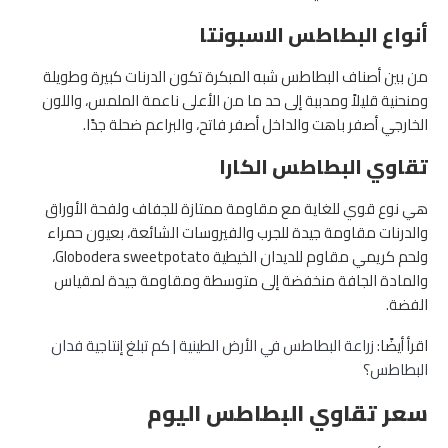
أنواع البطاطس الاسبونتا
من بين أصناف البطاطس شبه المبكرة تكون الدرنات كبيرة وطويلة
ومنحنية قليلاً ومدببة إلى حد ما من الأعلى ناعمة الملمس، واللون
الخارجي أصفر باهت والداخل أصفر فاتح، والبراعم ضحلة جدًا.
تقاوي البطاطس الكارا
هي نوع قوي للغاية مع مقاومة ممتازة للجفاف ولفحة الأوراق
والدرنات مقاومة جيدة للجرب والفيروسات الشائعة، بعيون حمراء
ولحم كريمي مقاوم للديدان الخيطية Globodera sweetpotato،
والمادة الجافة منخفضة إلى متوسطة ومقاومة جيدة لمقياس
الفضة.
اقرأ أيضًا:
زراعة البطاطس في الأرض الطينية | كم تبلغ إنتاجية فدان
البطاطس؟
سعر تقاوي البطاطس اليوم