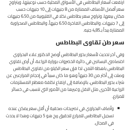
ارتفعت أسعار البطاطس في الأسواق المحلية حسب نوعيتها، ويتراوح
سعر أفضل الأصناف الممتازة من 8 جنيهات إلى 10 جنيهات حسب
مكان بيعها، وتراوح سعر بطاطس نكلا في القليوبية من 6.50 جنيهات
إلى 7 جنيهات، والبطاطس الفاخرة 6.50 جنيهاً، والبطاطس الصحراوية
الممتازة يبدأ بـ4,85 جنيه.
سعر طن تقاوى البطاطس
وفي آخر تحديث لأسعار بذور البطاطس أوضح الدكتور علاء البحراوي
اختصاصي البساتين في دائرة الخضروات بوزارة الزراعة، أن أرض تقاوي
البطاطس باهظة الثمن، لذا فإن سعر الكيلو من تقاوي البطاطس
وصلت إلى أكثر من 30 جنيهاً وهو ما كان سبباً في إحجام المزارعين عن
شراء بذور البطاطس، بالإضافة إلى ارتفاع تكلفة معظم المستلزمات
الزراعية الأخرى مثل النقل وغيرها من الأمور التي تتسبب في خسائر
للمزارع.
وأضاف البحراوي في تصريحات صحفية أن أقل سعر يمكن عنده
تسجيل البطاطس للمزارع لتحقيق ربح هو 5 جنيهات وهذا لا يحدث
في المجال.