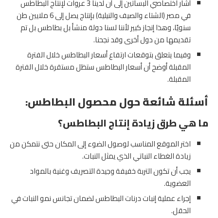
أشار اختصاصي البساتين إلى أن لدينا 3 عروات لإنتاج البطاطس
في مصر (الشتاء والصيف والنيلية) بإنتاج يصل إلى 6 ملايين طن
سنويًا، وهذا إنجاز كبير لأننا لسنا دولة منشأ بل بطاطس بل تم
تقديمها من دول أخرى وقد نجحنا.
وفيما يتعلق بتوقعات ارتفاع أسعار البطاطس خلال الفترة
المقبلة أوضح أن أسعار البطاطس ستظل مستقرة خلال الفترة
المقبلة.
أسئلة شائعة حول محصول البطاطس:
ما هي طرق زيادة إنتاج البطاطس؟
اختر الموقع المناسب لوصول الضوء إلى المكان حتى نتمكن من
زيادة الغطاء النباتي الذي يمثل النبات.
يجب أن تكون التربة خفيفة وجيدة التصريف وغنية بالمواد
العضوية.
إجراء عملية إنبات درنات البطاطس لضمان تجانس نمو النبات في
الحقل.