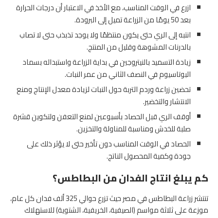
ازرع في الوقت المناسب، مع الأخذ في الاعتبار أن درجات الحرارة
بعد 50 يومًا من الزراعة تميل إلى البرودة.
انتبه إلى الري حتى يكون منتظمًا ولا يوجد تذبذب حتى لا تصاب
بالدرنات المشوهة وقليل من المنتج.
زيادة التسميد بالنيتروجين في بداية الزراعة واستبداله بسماد
البوتاسيوم في النصف الثاني من عمر النبات.
تحضين زراعة وردم التربة حول النبات لزيادة معدل الإنتاج ومنع
الانتشار والتخضير.
أوقف الري قبل الحصاد بأسبوعين لمنع التعفن ولتكوين قشرة
صلبة للخدش ومناسبة للمناولة والتخزين.
الحصاد في الوقت المناسب دون تأخير حتى لا يؤثر ذلك على
جودة وكمية المحصول الناتج.
كم يبلغ انتاج الفدان من البطاطس؟
تنتشر زراعة البطاطس في مصر حيث تزرع حوالي 325 ألف فدان كل عام،
موزعة على ثلاثة مواسم (الصيفية، الخريفية، الشتوية) للاستهلاك