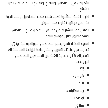
للأمراض في البطاطس والتقرح، وبعضها لا يخاف من الجرب
الشائع.
لكن اللفحة المتأخرة تصيب قمم هذه المحاصيل ليست نادرة
جدًا لكن درناتها تقاوم هذا المرض.
لتقليل خطر انتشار مرض فطري، تأكد من علاج البطاطس
بمبيد فطري خلال موسم النمو.
لسوء الحظ لا تنمو جميع البطاطس الهولندية جيدًا وتؤتي
ثمارها في مناخنا، لتسهيل اختيار مادة الزراعة المناسبة لك
نقدم لك 5 أنواع عالية الغلة من المحاصيل البطاطس
الهولندية.
إمبالا.
كوندور.
لاتونا.
ريد سكارليت.
أوكاما.
سانتي.