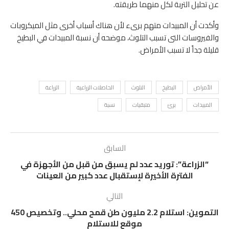
عن تحليل التربة لكل منهما طريقته.
وأكدت أن المبيدات متهم برىء لأن هناك أسباب أخرى مثل الميكروبات
والفيروسات التى تسبب التلوث، موضحه أن نسبة المبيدات في البطيخ
قليلة جداً لا تسبب الأمراض.
الأمراض
البطيخ
التلوث
الحاصلات الزراعية
الزراعة
المبيدات
برئ
متبقيات
نسبة
السابق
“الزراعة”: توريد عدد لم يسبق من قبل من الأجهزة في
الفترة الأخيرة لإستقبال عدد كبير من العينات
التالي
التموين: استلام 2.2 مليون طن قمح محلي.. وتخصيص 450
موقع للاستلام