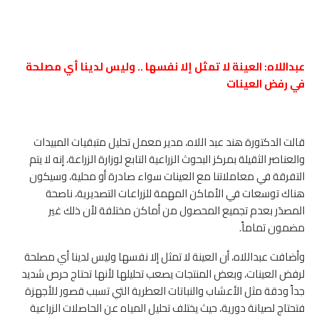
عبداللاه: العينة لا تمثل إلا نفسها .. وليس لدينا أي مصلحة
في رفض العينات
قالت الدكتورة هند عبد اللاه، مدير معمل تحليل متبقيات المبيدات
والعناصر الثقيلة بمركز البحوث الزراعية التابع لوزارة الزراعة، إنه لا يتم
التفرقة في معاملاتنا مع العينات سواء صادرة أو محلية، وسيكون
هناك توسعات في الأماكن المهمة للزراعات التصديرية، ناصحة
المصدَر بعدم تجميع المحصول من أماكن مختلفة لأن ذلك غير
مضمون تماماً.
وأضافت عبداللاه، أن العينة لا تمثل إلا نفسها وليس لدينا أي مصلحة
لرفض العينات، وبعض المنتجات يصعب تحليلها لأنها تحتاج حرص شديد
جداً ودقة مثل الأعشاب والنباتات العطرية التي تسبب قصور للأجهزة
فتحتاج لصيانة دورية، حيث يختلف تحليل المياه عن الحاصلات الزراعية