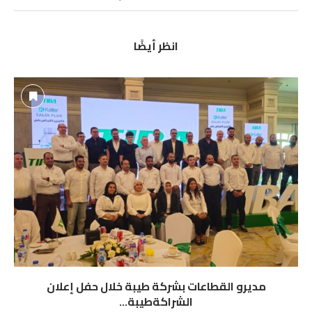
انظر أيضًا
مديرو القطاعات بشركة طيبة خلال حفل إعلان
الشراكةطيبة...