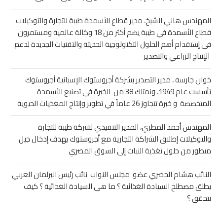
المهندس هاني الشيخ، مدير قطاع الأسمدة طيبة للتجارة والتوكيلات
قطاع الأسمدة في طيبة يضم أكثر من 18 وكالة عالمية ومستمرون
فى إستقدام أهم الحلول التكنولوجية الحديثة والتقنيات الجديدة لدعم
الإنتاج الزراعي والتصدير
خوان جارسه ، مدير التصدير بشركة أجروستوك الإسبانية أجروستوك
تأسست عام 1949، ونمتلك 38 من الخبرة في تصنيع الأسمدة
المتخصصة و خبرة تتجاوز 26 عاماً في تطوير وإنتاج المغذيات الحيوية
المهندس أحمد المطري، المدير التنفيذي لشركة طيبة للتجارة
والتوكيلات إطلاق الشراكة التجارية مع أجروستوك يهدف إدخال جيل
متطور من حلول تغذية النبات إلى السوق المصري
النائب هشام الحصري عضو مجلس النواب نائب رئيس البرلمان العربي
يطلق مصطلح السيادة الغذائية ؟ ما هى السيادة الغذائية ؟ كيف
تتحقق ؟