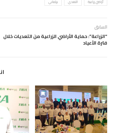
أراضي زراعية
التعدي
برلماني
السابق
“الزراعة”: حماية الأراضي الزراعية من التعديات خلال
فترة الأعياد
ان