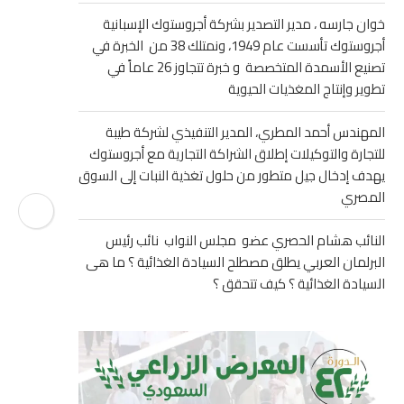
خوان جارسه ، مدير التصدير بشركة أجروستوك الإسبانية
أجروستوك تأسست عام 1949، ونمتلك 38 من الخبرة في
تصنيع الأسمدة المتخصصة و خبرة تتجاوز 26 عاماً في
تطوير وإنتاج المغذيات الحيوية
المهندس أحمد المطري، المدير التنفيذي لشركة طيبة
للتجارة والتوكيلات إطلاق الشراكة التجارية مع أجروستوك
يهدف إدخال جيل متطور من حلول تغذية النبات إلى السوق
المصري
النائب هشام الحصري عضو مجلس النواب نائب رئيس
البرلمان العربي يطلق مصطلح السيادة الغذائية ؟ ما هى
السيادة الغذائية ؟ كيف تتحقق ؟