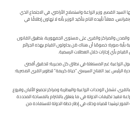
ا السيد القصير، وزير الزراعة واستصلاح الأراضي، في الاجتماع الذي
س، معلناً تأييده التام بتأكيد الوزير بأنه لا تهاون إطلاقًا في
 والمدن والمراكز والقرى على مستوى الجمهورية، بتطبيق القانون
 بأية صورة؛ خصوصًا أن هناك مَن يحاولون القيام بهذه الجرائم
 القيام بأي إجازات خلال العطلات الرسمية.
لأصول الزراعية غير المستغلة في نطاق كل مديرية؛ لتحقيق أقصى
 الرئيس عبد الفتاح السيسي “حياة كريمة” لتطوير القرى المصرية؛
القرى، تشمل الوحدات الزراعية والبيطرية ومراكز تجميع الألبان وفروع
زراعة تنفيذ تكليفات الدولة في ما يتعلق بالالتزام بالمساحة المحددة
عة الموز ترشيدا للمياه وذلك في إطار خطة الدولة للاستفادة من