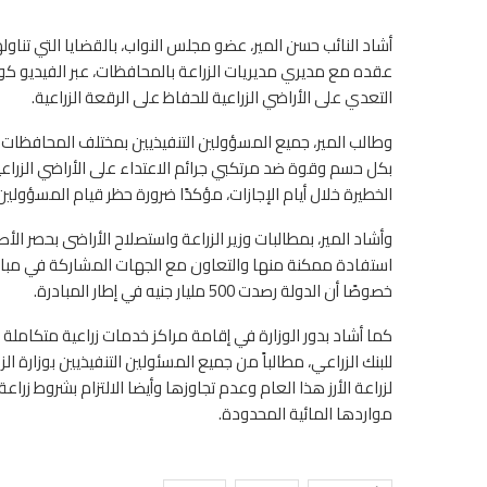
أشاد النائب حسن المير، عضو مجلس النواب، بالقضايا التي تناوله
عقده مع مديري مديريات الزراعة بالمحافظات، عبر الفيديو كونفران
التعدي على الأراضي الزراعية للحفاظ على الرقعة الزراعية.
وطالب المير، جميع المسؤولين التنفيذيين بمختلف المحافظات
بكل حسم وقوة ضد مرتكبي جرائم الاعتداء على الأراضي الزراعية
الخطيرة خلال أيام الإجازات، مؤكدًا ضرورة حظر قيام المسؤولين
وأشاد المير، بمطالبات وزير الزراعة واستصلاح الأراضى بحصر ا
استفادة ممكنة منها والتعاون مع الجهات المشاركة في مبادرة
خصوصًا أن الدولة رصدت 500 مليار جنيه في إطار المبادرة.
كما أشاد بدور الوزارة في إقامة مراكز خدمات زراعية متكاملة ب
للبنك الزراعي، مطالباً من جميع المسئولين التنفيذيين بوزارة ال
لزراعة الأرز هذا العام وعدم تجاوزها وأيضا الالتزام بشروط زرا
مواردها المائية المحدودة.