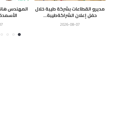
مديرو القطاعات بشركة طيبة خلال
المهندس هاني
حفل إعلان الشراكةطيبة...
الأسمدة ط
07
2026-08-07