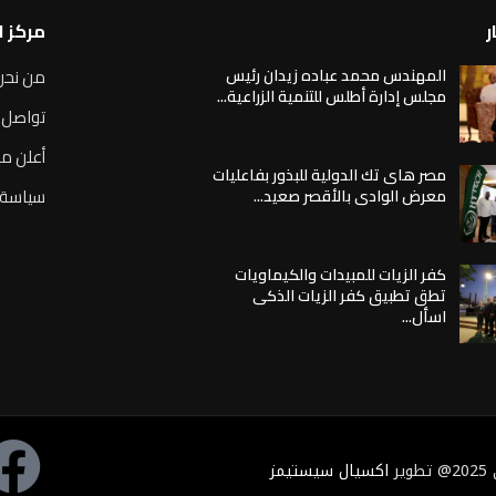
ر
مركز 
المهندس محمد عباده زيدان رئيس
من نحن
مجلس إدارة أطلس للتنمية الزراعية...
تواصل 
أعلن مع
مصر هاى تك الدولية للبذور بفاعليات
سياسة 
معرض الوادى بالأقصر صعيد...
كفر الزيات للمبيدات والكيماويات
تطق تطبيق كفر الزيات الذكى
اسأل...
ر
اكسيال سيستيمز