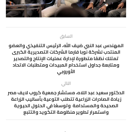
السابق
المهندس عبد النبي ضيف الله، الرئيس التنفيذي والعضو
المنتدب لشركة نوبا فارما الشركات التصديرية الكبرى
تمتلك نظمًا متطورة لإدارة عمليات الإنتاج والتصدير
ومتابعة جداول استخدام المبيدات ومتطلبات الاتحاد
الأوروبي
التالي
الدكتور سعيد عبد اللاه، مستشار جمعية كروب لايف مصر
زيادة الصادرات الزراعية تتطلب التوعية بأساليب الزراعة
الصحيحة والمستدامة وتوسعًا في الحلول الحيوية
واستمرار تطوير منظومة التكويد والتتبع