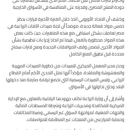
واحترام فترات الأمان قبل الحصاد، الأمر الذي ينعكس مباشرة على
جودة المنتج المصري وقدرته على المنافسة في الأسواق الخارجية
وكشف أن الاتحاد الأوروبي اتخذ خلال الفترة الأخيرة قرارات بحظر
خمس مواد فعالة جديدة، موضحاً أن لجنة مبيدات الآفات الزراعية في
مصر تعاملت بشكل استباقي مع هذه المتغيرات، حيث كانت بعض
هذه المواد محظورة بالفعل، فيما تم اتخاذ إجراءات تنظيمية بشأن
المواد الأخرى تتضمن وقف الموافقات الجديدة ومنح فترات سماح
محددة قبل تطبيق المنع الكامل
وحذر مدير المعمل المركزي للمبيدات من خطورة المبيدات المهربة
والمغشوشة والمقلدة، مؤكداً أنها تمثل التحدي الأكبر أمام القطاع
الزراعي، وليس المبيدات الرسمية التي تخضع لرقابة صارمة منذ دخولها
البلاد وحتى تداولها في الأسواق.
وأشار إلى أن وزارة الزراعة تكثف جهودها الرقابية بالتعاون مع الإدارة
المركزية للمكافحة ومديريات الزراعة وشرطة المسطحات المائية
والجهات المعنية، لمواجهة السوق غير الرسمي وضبط المخالفات
وحماية المزارعين من المنتجات غير المطابقة للمواصفات.