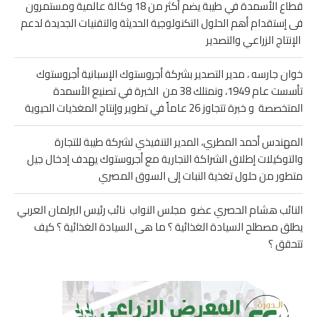
قطاع الأسمدة في طيبة يضم أكثر من 18 وكالة عالمية ومستمرون
فى إستقدام أهم الحلول التكنولوجية الحديثة والتقنيات الجديدة لدعم
الإنتاج الزراعي والتصدير
خوان جارسه ، مدير التصدير بشركة أجروستوك الإسبانية أجروستوك
تأسست عام 1949، ونمتلك 38 من الخبرة في تصنيع الأسمدة
المتخصصة و خبرة تتجاوز 26 عاماً في تطوير وإنتاج المغذيات الحيوية
المهندس أحمد المطري، المدير التنفيذي لشركة طيبة للتجارة
والتوكيلات إطلاق الشراكة التجارية مع أجروستوك يهدف إدخال جيل
متطور من حلول تغذية النبات إلى السوق المصري
النائب هشام الحصري عضو مجلس النواب نائب رئيس البرلمان العربي
يطلق مصطلح السيادة الغذائية ؟ ما هى السيادة الغذائية ؟ كيف
تتحقق ؟