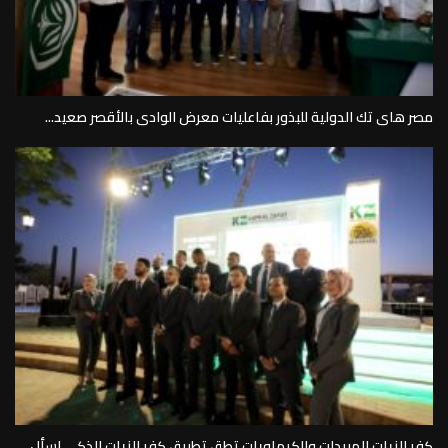
مصر هاى تك الدولية للبذور بفاعليات معرض الوادى بالأقصر صعيد...
كفر الزيات للمبيدات والكيماويات تطق تطبيق كفر الزيات الذكى اسأل...