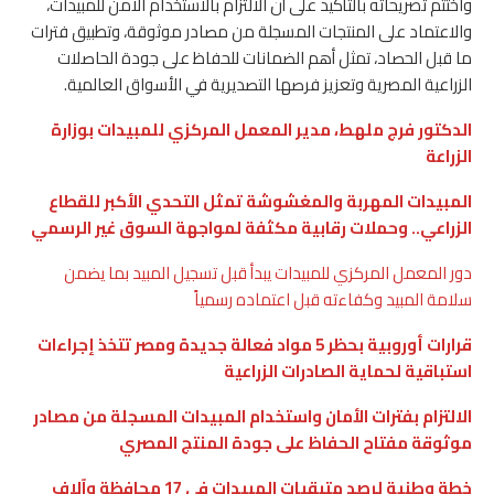
واختتم تصريحاته بالتأكيد على أن الالتزام بالاستخدام الآمن للمبيدات،
والاعتماد على المنتجات المسجلة من مصادر موثوقة، وتطبيق فترات
ما قبل الحصاد، تمثل أهم الضمانات للحفاظ على جودة الحاصلات
الزراعية المصرية وتعزيز فرصها التصديرية في الأسواق العالمية.
الدكتور فرج ملهط، مدير المعمل المركزي للمبيدات بوزارة
الزراعة
المبيدات المهربة والمغشوشة تمثل التحدي الأكبر للقطاع
الزراعي.. وحملات رقابية مكثفة لمواجهة السوق غير الرسمي
دور المعمل المركزي للمبيدات يبدأ قبل تسجيل المبيد بما يضمن
سلامة المبيد وكفاءته قبل اعتماده رسمياً
قرارات أوروبية بحظر 5 مواد فعالة جديدة ومصر تتخذ إجراءات
استباقية لحماية الصادرات الزراعية
الالتزام بفترات الأمان واستخدام المبيدات المسجلة من مصادر
موثوقة مفتاح الحفاظ على جودة المنتج المصري
خطة وطنية لرصد متبقيات المبيدات في 17 محافظة وآلاف