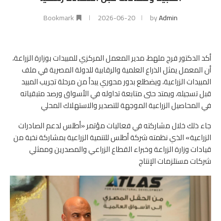
Bookmark
2026-06-20
by
Admin
أكد الدكتور فرج ملهط، مدير المعمل المركزي للمبيدات بوزارة الزراعة،
أن المعمل يمثل الذراع العلمية والرقابية للدولة المصرية في ملف
المبيدات الزراعية، ويضطلع بدور محوري يبدأ من مرحلة تجريب المبيد
قبل تسجيله، ويمتد حتى متابعة تداوله في الأسواق ورصد متبقياته
في المحاصيل الزراعية الموجهة للتصدير والاستهلاك المحلي
جاء ذلك خلال مشاركته في فعاليات مؤتمر «أطلس لدعم الصادرات
الزراعية» الذي نظمته شركة أطلس للتنمية الزراعية بمشاركة نخبة من
قيادات وزارة الزراعة وخبراء القطاع الزراعي والمصدرين وممثلي
شركات مستلزمات الإنتاج