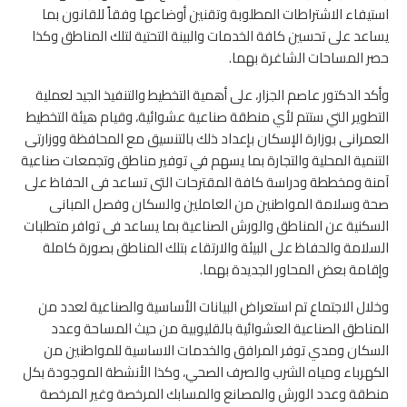
استيفاء الاشتراطات المطلوبة وتقنين أوضاعها وفقاً للقانون بما
يساعد على تحسين كافة الخدمات والبينة التحتية لتلك المناطق وكذا
حصر المساحات الشاغرة بهما.
وأكد الدكتور عاصم الجزار، على أهمية التخطيط والتنفيذ الجيد لعملية
التطوير التي ستتم لأي منطقة صناعية عشوائية، وقيام هيئة التخطيط
العمرانى بوزارة الإسكان بإعداد ذلك بالتنسيق مع المحافظة ووزارتى
التنمية المحلية والتجارة بما يسهم في توفير مناطق وتجمعات صناعية
آمنة ومخططة ودراسة كافة المقترحات التى تساعد فى الحفاظ على
صحة وسلامة المواطنين من العاملين والسكان وفصل المبانى
السكنية عن المناطق والورش الصناعية بما يساعد فى توافر متطلبات
السلامة والحفاظ على البيئة والارتقاء بتلك المناطق بصورة كاملة
وإقامة بعض المحاور الجديدة بهما.
وخلال الاجتماع تم استعراض البيانات الأساسية والصناعية لعدد من
المناطق الصناعية العشوائية بالقليوبية من حيث المساحة وعدد
السكان ومدي توفر المرافق والخدمات الاساسية للمواطنين من
الكهرباء ومياه الشرب والصرف الصحي، وكذا الأنشطة الموجودة بكل
منطقة وعدد الورش والمصانع والمسابك المرخصة وغير المرخصة