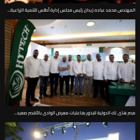
المهندس محمد عباده زيدان رئيس مجلس إدارة أطلس للتنمية الزراعية...
مصر هاى تك الدولية للبذور بفاعليات معرض الوادى بالأقصر صعيد...