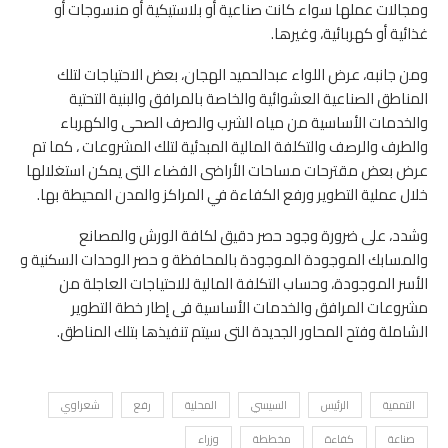
ومجالات عملها سواء كانت صناعية أو بلاستيكية أو منسوجات أو
غذائية أو كهربائية، وغيرها.
ومن جانبه، عرض اللواء عبدالحميد الهجان، بعض الاحتياجات لتلك
المناطق الصناعية العشوائية والخاصة بالمرافق والبنية التحتية
والخدمات الأساسية من مياه الشرب والصرف الصحى والكهرباء
والطرف والرصف والتكلفة المالية المبدئية لتلك المشروعات ، كما تم
عرض بعض مقترحات مساحات الأراضى الفضاء التى يمكن استغلالها
خلال عملية التطوير ورفع الكفاءة في المراكز والمدن المحيطة بها.
وشدد، على ضرورة وجود حصر دقيق لكافة الورش والمصانع
والمسابك الموجودة الموجودة بالمحافظة و حصر الوحدات السكنية و
الأسر الموجودة، وحساب التكلفة المالية للاحتياجات العاجلة من
مشروعات المرافق والخدمات الأساسية فى إطار خطة التطوير
الشاملة وفتح المحاور الجديدة التى سيتم تنفيذها بتلك المناطق.
التممية
الرئيس
السيسي
المحلية
رفع
شعراوي
صناعة
كفاءة
مخططة
وزراء