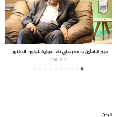
كبير الباحثين بـ«مصر هاي تك الدولية للبذور» الدكتور...
2026-06-21
البحث