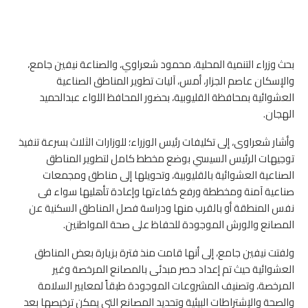
بحث وزراء التنمية المحلية، محمود شعراوي، والصناعة نيفين جامع،
والإسكان عاصم الجزار، أمس، آليات تطوير المناطق الصناعية
العشوائية بمحافظة القليوبية، بحضور المحافظ اللواء عبدالحميد
الهجان.
وأشار شعراوى، إلى تكليفات رئيس الوزراء؛ للوزارات الثلاث بسرعة تنفيذ
توجيهات الرئيس السيسي بوضع مخطط كامل لتطوير المناطق
الصناعية العشوائية بالقليوبية، وتحويلها إلى مناطق ومجمعات
صناعية آمنة ومخططة ورفع كفاءتها وإعادة تأهليها سواء فى
نفس المنطقة أو بالقرب منها ودراسة فصل المناطق السكنية عن
المصانع والورش الموجودة للحفاظ على صحة المواطنين.
ولفتت نيفين جامع، إلى أنها قامت منذ فترة بزيارة بعض المناطق
العشوائية حيث تم إعداد حصر مبدئى بالمصانع المرخصة وغير
المرخصة، وتصنيف المشروعات الموجودة طبقاً لمعايير السلامة
والصحة والإشتراطات البيئية وتحديد المصانع التى يمكن ترخيصها بعد