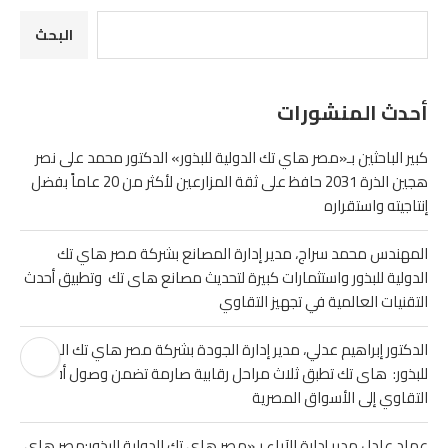
البحث
أحدث المنشورات
كبير الباحثين بـ«مصر هاي تك الدولية للبذور» الدكتور محمد على نصر
هجين الذرة 2031 حافظ على ثقة المزارعين لأكثر من 20 عاماً بفضل
إنتاجيته واستقراره
المهندس محمد سراج، مدير إدارة المصانع بشركة مصر هاي تك
الدولية للبذور واستثمارات كبيرة لتحديث مصانع هاى تك وتطبيق أحدث
التقنيات العالمية في تجهيز التقاوي
الدكتور إبراهيم عدلي، مدير إدارة الجودة بشركة مصر هاي تك الدولية
للبذور: هاى تك تطبق ثلاث مراحل رقابية صارمة تضمن وصول أفضل
التقاوي إلى الأسواق المصرية
عماد عادل مدير إدارة الآباء بـ«مصر هاي تك الدولية للبذور:مصر هاي