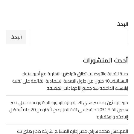
البحث
البحث
أحدث المنشورات
طيبة للتجارة والتوكيلات تطلق شراكتها التجارية مع أجروستوك
الاسبانيةب10 حلول من حلول التغذية السمادية القائمة على تقنية
إيليستك الداعمة ضد جميع الأجهادات المختلفة
كبير الباحثين بـ«مصر هاي تك الدولية للبذور» الدكتور محمد على نصر
هجين الذرة 2031 حافظ على ثقة المزارعين لأكثر من 20 عاماً بفضل
إنتاجيته واستقراره
المهندس محمد سراج، مدير إدارة المصانع بشركة مصر هاي تك