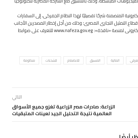
 الفيديوهات المبسطة، وذلك بالتنسيق مع الشركة المصرية لتكنولوجيا
ترونية المتضمنة شرحًا تفصيليًا لهذا النظام الجمركى، إلى السفارات
ى قطاع التمثيل التجارى المصرى؛ وذلك من أجل إخطار المصدرين الأجانب
لمصر، بالمنظومة الجديدة، لافتًا إلى أنه يمكن زيارة الموقع الإلكترونى لمنصة «نافذة»: www.nafeza.gov.eg للتعرف على ضوابط
تعرفي
المالية
المسبق
للانضمام
للشحنات
منظومة
التالي
الزراعة: صادرات مصر الزراعية تغزو جميع الأسواق
العالمية نتيجة التحليل الجيد لعينات المتبقيات
ظر أيضًا