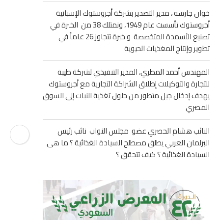
خوان جارسه ، مدير التصدير بشركة أجروستوك الإسبانية
أجروستوك تأسست عام 1949، ونمتلك 38 من الخبرة في
تصنيع الأسمدة المتخصصة و خبرة تتجاوز 26 عاماً في
تطوير وإنتاج المغذيات الحيوية
المهندس أحمد المطري، المدير التنفيذي لشركة طيبة
للتجارة والتوكيلات إطلاق الشراكة التجارية مع أجروستوك
يهدف إدخال جيل متطور من حلول تغذية النبات إلى السوق
المصري
النائب هشام الحصري عضو مجلس النواب نائب رئيس
البرلمان العربي يطلق مصطلح السيادة الغذائية ؟ ما هى
السيادة الغذائية ؟ كيف تتحقق ؟