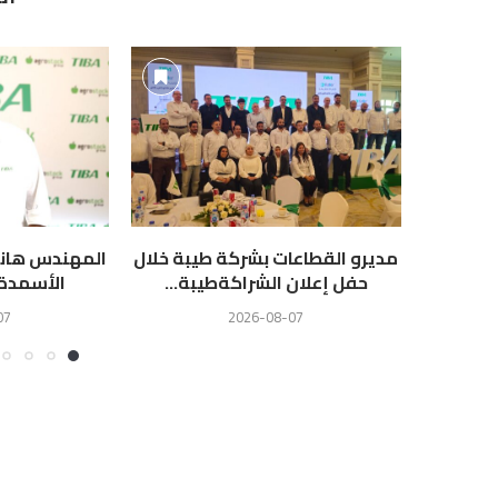
مديرو القطاعات بشركة طيبة خلال
المهندس هاني
حفل إعلان الشراكةطيبة...
الأسمدة ط
07
2026-08-07