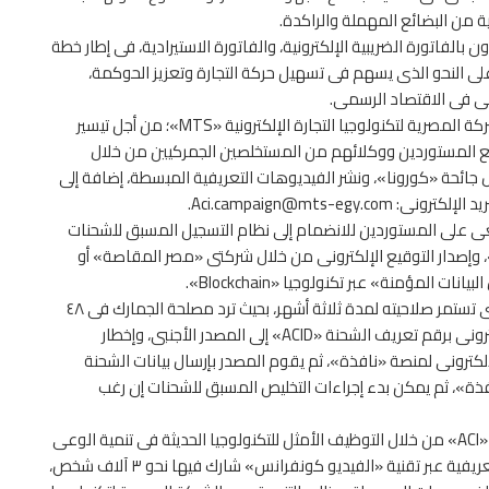
 من البضائع المهملة والراكدة.
الفاتورة الضريبية الإلكترونية، والفاتورة الاستيرادية، فى إطار خطة
 على النحو الذى يسهم فى تسهيل حركة التجارة وتعزيز الحوكمة،
مى فى الاقتصاد الرسمى.
وجَّه الوزير، باستمرار التعاون الفعَّال بين مصلحة الجمارك، والشركة المصرية لتكنولوجيا التجارة الإلكترونية «MTS»؛ من أجل تيسير
زيز التواصل الإيجابى مع المستوردين ووكلائهم من المستخلصين الجمركيين من خلال
ل جائحة «كورونا»، ونشر الفيديوهات التعريفية المبسطة، إضافة إلى
.
Aci.campaign@mts-egy.com
غى على المستوردين للانضمام إلى نظام التسجيل المسبق للشحنات
ذة»، وإصدار التوقيع الإلكترونى من خلال شركتى «مصر المقاصة» أو
 المؤمنة» عبر تكنولوجيا «Blockchain».
وتابع :” وتقديم طلب الحصول على الرقم التعريفى للشحنة الذى تستمر صلاحيته لمدة ثلاثة أشهر، بحيث ترد مصلحة الجمارك فى ٤٨
ساعة على هذا الطلب، وفى حالة القبول يتم آليًا إرسال بريد إلكترونى برقم تعريف الشحنة «ACID» إلى المصدر الأجنبى، وإخطار
ترونى لمنصة «نافذة»، ثم يقوم المصدر بإرسال بيانات الشحنة
افذة»، ثم يمكن بدء إجراءات التخليص المسبق للشحنات إن رغب
وأشار إلى حرصه على توعية المتعاملين مع الجمارك بمنظومة «ACI» من خلال التوظيف الأمثل للتكنولوجيا الحديثة فى تنمية الوعى
الجمركى لدى المستوردين ووكلائهم، حيث تم عقد ٣٧ ندوة تعريفية عبر تقنية «الفيديو كونفرانس» شارك فيها نحو ٣ آلاف شخص،