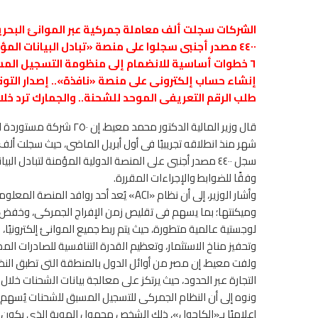
الشركات سجلت ألف معاملة جمركية عبر الموانئ البحر
٤٤٠٠ مصدر أجنبى سجلوا على منصة «تبادل البيانات المؤمنة» بتقنية «Blockchain»
٦ خطوات أساسية للانضمام إلى منظومة التسجيل المسبق للشحنات
إنشاء حساب إلكترونى على منصة «نافذة».. إصدار التوق
طلب الرقم التعريفى الموحد للشحنة.. والجمارك ترد خلال ٤٨ ساعة.. وبدء إجراءات التخليص المسبق «اختيار
شهر منذ انطلاقه تجريبيًا فى أول أبريل الماضى، حيث سجلت ألف 
وفقًا للضوابط والإجراءات المقررة.
وأشار الوزير، إلى أن نظام «ACI» يُعد أحد رو
وميكنتها؛ بما يسهم فى تقليص زمن الإفراج الجمركى، وخفض ت
لوجستية عالمية متطورة، حيث يتم ربط جميع الموانئ إلكترونيًا
وتحفيز مناخ الاستثمار، وتعظيم القدرة التنافسية للصادرات المص
التجارة عبر الحدود، حيث يرتكز على معالجة بيانات الشحنات خلال
ونوه إلى أن النظام الجمركى للتسجيل المسبق للشحنات يُسهم 
إعلاميًا بـ«الكاحول»، ذلك الشخص مجهول الهوية الذى يكون ال