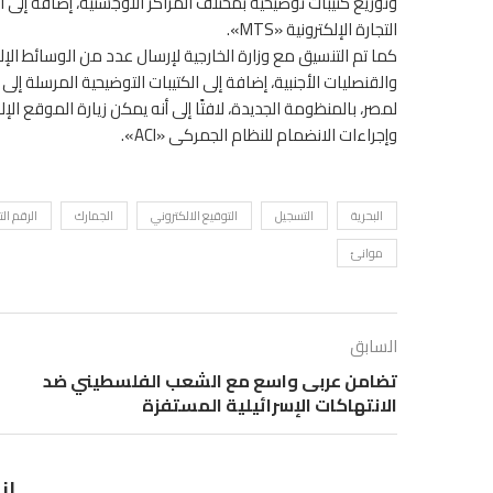
وتوزيع كتيبات توضيحية بمختلف المراكز اللوجستية، إضافة إلى
التجارة الإلكترونية «MTS».
كما تم التنسيق مع وزارة الخارجية لإرسال عدد من الوسائط الإلك
والقنصليات الأجنبية، إضافة إلى الكتيبات التوضيحية المرسلة إل
وإجراءات الانضمام للنظام الجمركى «ACI».
البحرية
التسجيل
التوقيع الالكتروني
الجمارك
الرقم ال
موانئ
السابق
تضامن عربى واسع مع الشعب الفلسطيني ضد
الانتهاكات الإسرائيلية المستفزة
ان