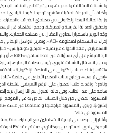
والشحنات المخالفة والمجرمة، ومن ثم تتخلص المنافذ الجمركية
وأضاف أن المرحلة المقبلة ستشهد توحيد الكود القياسى المدون ب
وزارة المالية للربط الإلكترونى بين مصلحتى الضرائب والجمارك،
وتحقيق العدالة الضريبية والجمركية، ودمج الاقتصاد غير الرس
إجراءات الانضمام لمنظومة «ACI»، وتع
الاستمرار فى عقد الندوات عبر تقنية «الفيديو كونفرانس» خلا
الرد المباشر على أى تساؤلات عبر الخط الساخن: «١٥٤٦٠»، أو بالبريد الإلكترونى:
ومن جانبه، قال الشحات غتورى، رئيس مصلحة الجمارك، إنه ينب
«ACI»، إنشاء حساب إلكترونى على المنصة الإلكترونية «ناف
«إيجى تراست»، وإدارج بيانات المصدر الأجنبى على منصة «تبادل البيانات
المستورد المصرى من خلال الحساب الخاص به على الموقع الإلك
إلكترونيًا، ويتولى المستورد مراجعتها واعتمادها عبر منصة «ن
المستورد فى ذلك”.