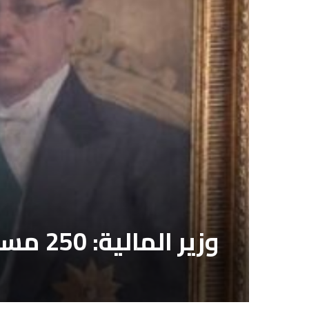
وزير المالية: 250 مستوردًا انضموا إلى النظام الجمركى «ACI» خلال شهر