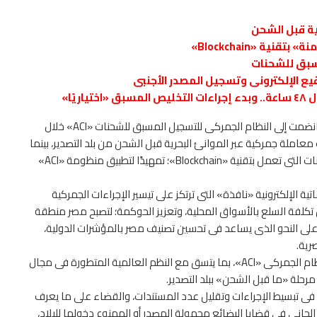
ية قبل الشحن
يع الإلكترونى وتسجيل المصدر الأجنبى
يًا»
قال وزير المالية الدكتور محمد معيط، إن ٢٥٠ شركة مستوردة انضمت إلى النظام الجمركى للتسجيل المسبق للشحنات «ACI» خلال
معاملة جمركية عبر الموانئ البحرية قبل الشحن من بلد التصدير، بينما
سجل ٤٤٠٠ مصدر أجنبى على المنصة الدولية المؤمنة لتبادل البيانات التى تعمل بتقنية «Blockchain»؛ تمهيدًا لتطبيق منظومة «ACI»
افد المنصة المعلوماتية الإلكترونية «نافذة» التى ترتكز على تيسير الإجراءات الجمركية
كلفة السلع بالأسواق المحلية، وتعزيز الحوكمة؛ لتصبح مصر منطقة
، على النحو الذى يساعد فى تحسين تصنيف مصر بالمؤشرات الدولية،
رية.
ولفت معيط، إن مصر من أوائل الدول بالمنطقة التى تطبق النظام الجمركى «ACI»، بما يتسق مع النظم العالمية المتطورة فى مجال
 مرحلة «ما قبل الشحن» ببلد التصدير.
فى تبسيط الإجراءات وتقليل عدد المستندات، والقضاء على ما يعرف
جانى فى قضايا البضائع مجهولة المصدر أو الممنوع دخولها للبلاد،