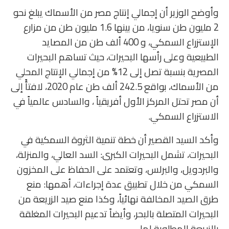
وأوضح الوزير أن إجمالي إنتاج مصر من الأسماك يبلغ نحو
2 مليون طن سنويا، من بينها 1.6 مليون طن من مزارع
الإستزراع السمكي، و 400 ألف طن من المصايد
الطبيعية وعلى رأسها البحيرات، حيث تساهم البحيرات
المصرية بنسبة تصل إلى 12% من إجمالي الإنتاج المحلي
من الأسماك، بواقع 242.5 ألف طن عام 2020، لافتأً إلى
أن مصر تحتل المركز الأول أفريقياً ، والسادس عالمياً في
الاستزراع السمكي.
وأكد السيد القصير أن خطة تنمية الثروة السمكية في
البحيرات، تشمل البحيرات الكبرى: السد العالي، والمنزلة،
والبردويل، والبرلس، وتعتمد على الحفاظ على المخزون
السمكي من خلال تطبيق عدة إجراءات، أهمها: منع
طرق الصيد المخالفة نهائياً، وكذا منع صيد الزريعة من
البحيرات المتصلة بالبحر، وأيضاً تدعيم البحيرات المغلقة
بالزريعة المطلوبة لها.