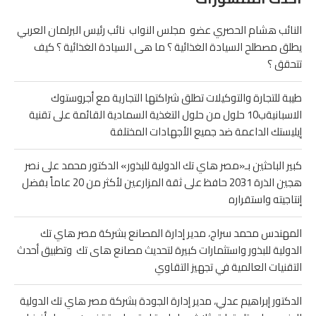
النائب هشام الحصري عضو مجلس النواب نائب رئيس البرلمان العربي
يطلق مصطلح السيادة الغذائية ؟ ما هى السيادة الغذائية ؟ كيف
تتحقق ؟
طيبة للتجارة والتوكيلات تطلق شراكتها التجارية مع أجروستوك
الاسبانيةب10 حلول من حلول التغذية السمادية القائمة على تقنية
إيليستك الداعمة ضد جميع الأجهادات المختلفة
كبير الباحثين بـ«مصر هاي تك الدولية للبذور» الدكتور محمد على نصر
هجين الذرة 2031 حافظ على ثقة المزارعين لأكثر من 20 عاماً بفضل
إنتاجيته واستقراره
المهندس محمد سراج، مدير إدارة المصانع بشركة مصر هاي تك
الدولية للبذور واستثمارات كبيرة لتحديث مصانع هاى تك وتطبيق أحدث
التقنيات العالمية في تجهيز التقاوي
الدكتور إبراهيم عدلي، مدير إدارة الجودة بشركة مصر هاي تك الدولية