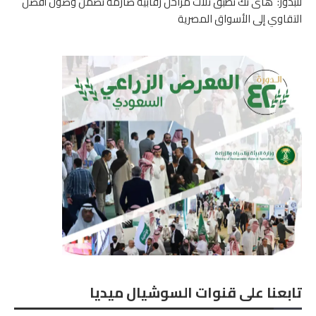
للبذور: هاى تك تطبق ثلاث مراحل رقابية صارمة تضمن وصول أفضل
التقاوي إلى الأسواق المصرية
تابعنا على قنوات السوشيال ميديا