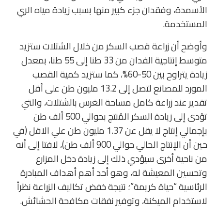
الأسمدة، وفقدان جزء كبير منها بسبب زيادة مياه الري
المستخدمة.
وأوضح أن زراعة قصب السكر من خلال الشتلات ستزيد
متوسط إنتاجية الفدان من 33 طنا إلى 55 طنا، بمعدل
زيادة يتراوح بين 50-60%، كما ستزيد كمية القصب
المورد للمصانع لتصل إلى 13.2 مليون طن على أقل
تقدير عند زراعة كامل مساحة الغرس بالشتلات، والتي
تؤدى إلى زيادة السكر المُنتج بحوالي 500 ألف طن
بإجمالي إنتاج لا يقل عن 1.37 مليون طن علي الاقل (في
حين أن الإنتاج الحالي حوالي 900 ألف طن)، لافتا إلى أنه
من ناحية أخرى سيؤدي ذلك إلى زيادة دخل المزارع
وتحسين المعيشة له، وهو أحد أهم أهداف المبادرة
الرئاسية “حياة كريمة”؛ نتيجة خفض تكاليف الزراعة نظراً
لاستخدام الميكنة، وتوفير نفقات مكافحة الحشائش.