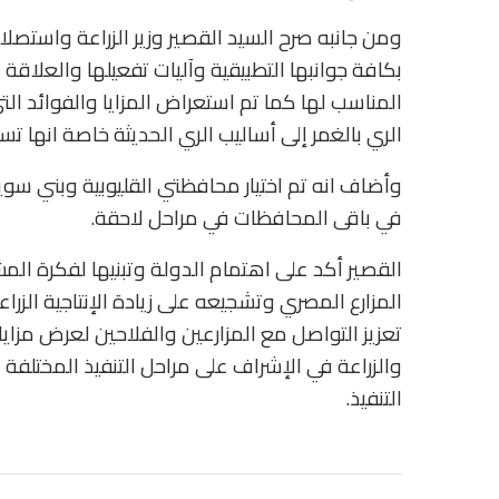
ومن جانبه صرح السيد القصير وزير الزراعة واستصلا
بكافة جوانبها التطبيقية وآليات تفعيلها والعلاقة
المناسب لها كما تم استعراض المزايا والفوائد ال
الري بالغمر إلى أساليب الري الحديثة خاصة انها تسهم في 
وأضاف انه تم اختيار محافظتي القليوبية وبني سويف
في باقى المحافظات في مراحل لاحقة.
القصير أكد على اهتمام الدولة وتبنيها لفكرة ال
المزارع المصري وتشجيعه على زيادة الإنتاجية الزراع
تعزيز التواصل مع المزارعين والفلاحين لعرض مزايا
والزراعة في الإشراف على مراحل التنفيذ المختلفة 
التنفيذ.