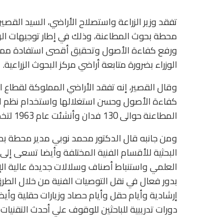
تفقد وزير الزراعة واستصلاح الأراضي، السيد الق
محطة بحوث المطاعنة، وذلك في إطار توجيهات الرئ
ورفع كفاءة الأصول وتحقيق أقصى استفادة ممكنة
الوزراء بضرورة متابعة أراضي مركز البحوث الزراعية.
وقال القصير، إنه تفقد الأراضي المملوكة لقطاع 
كفاءة الأصول وحسن استغلالها واستخدام نظم ا
المطاعنة حوالى 130 فدان وأنشئت عام 1963 لتخدم محافظات قنا والاقصر وأسوان .
ومن جانبه قال الدكتور محمد نوبي مدير محطة بحو
البحثية للأقسام الفنية المختلفة وأيضا تسعى إلى
العلمي واستنباط أصناف وسلالات جديدة عالية الإن
بدور فعال في نقل التوصيات الفنية من خلال الطرق
إرشادية وأيام حقل وأيام حصاد وزيارات حقلية وأ
دورات تدريبية للباحثين للوقوف علي أحدث التقنيات ف