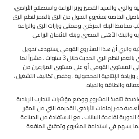
ة والري، والسيد القصير وزير الزراعة واستصلاح الأراضي،
اصيل الخاصة بمشروع التحول من الرى بالغمر لنظم الرى
ب محافظ البنك المركزي وممثلى وزارات الرى والزراعة
رية والبنك الأهلي المصري وبنك الائتمان الزراعي.
ائية والري أن هذا المشروع القومي يستهدف تحويل
زمام 3.7 مليون فدان من الأراضي القديمة من الري بالغمر لنظم الري الحديث خلال 3 سنوات ، مشيراً لما
لى المستوى القومى أو على مستوى المزارعين من
 وزيادة الإنتاجية المحصولية ، وخفض تكاليف التشغيل ،
عمالة والطاقة والمياه.
اضحة لتنفيذ المشروع ووضع مؤشرات للتجارب الريادية
همية حصر زمامات الأراضي القديمة التي من المقرر
 الدورية لقاعدة البيانات ، مع الاستفادة من الصناعة
 بما يسهم في استدامة المشروع وتحقيق المنفعة