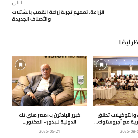
التالي
الزراعة: تعميم تجربة زراعة القصب بالشتلات
والأصناف الجديدة
ظر أيضًا
كبير الباحثين بـ«مصر هاي تك
المهندس محمد سراج، مدير إدارة
الدكتور إبراهيم عدلي، مدير إدارة
الدولية للبذور» الدكتور...
المصانع بشركة مصر...
الجودة بشركة مصر...
2026-06-21
2026-06-21
2026-06-21
ة والتوكيلات تطلق
كبير الباحثين بـ«مصر هاي تك
ال
رية مع أجروستوك...
الدولية للبذور» الدكتور...
2026-06-21
2026-08-