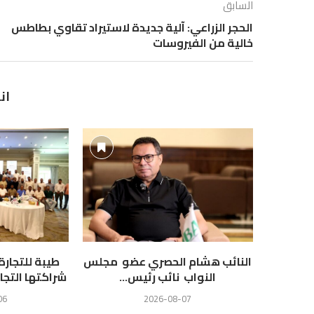
السابق
الحجر الزراعي: آلية جديدة لاستيراد تقاوي بطاطس
خالية من الفيروسات
ان
النائب هشام الحصري عضو مجلس
طيبة للتجار
النواب نائب رئيس...
شراكتها التجا
06
2026-08-07