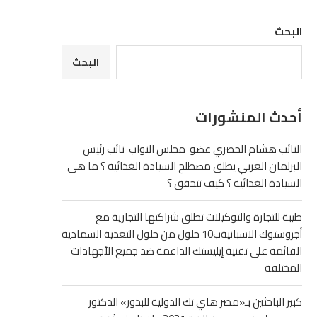
البحث
البحث
أحدث المنشورات
النائب هشام الحصري عضو مجلس النواب نائب رئيس
البرلمان العربي يطلق مصطلح السيادة الغذائية ؟ ما هى
السيادة الغذائية ؟ كيف تتحقق ؟
طيبة للتجارة والتوكيلات تطلق شراكتها التجارية مع
أجروستوك الاسبانيةب10 حلول من حلول التغذية السمادية
القائمة على تقنية إيليستك الداعمة ضد جميع الأجهادات
المختلفة
كبير الباحثين بـ«مصر هاي تك الدولية للبذور» الدكتور