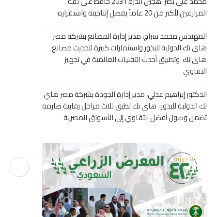
محمد على نصر هجين الذرة 2031 حافظ على ثقة
المزارعين لأكثر من 20 عاماً بفضل إنتاجيته واستقراره
المهندس محمد سراج، مدير إدارة المصانع بشركة مصر
هاي تك الدولية للبذور واستثمارات كبيرة لتحديث مصانع
هاى تك وتطبيق أحدث التقنيات العالمية في تجهيز
التقاوي
الدكتور إبراهيم عدلي، مدير إدارة الجودة بشركة مصر هاي
تك الدولية للبذور: هاى تك تطبق ثلاث مراحل رقابية صارمة
تضمن وصول أفضل التقاوي إلى الأسواق المصرية