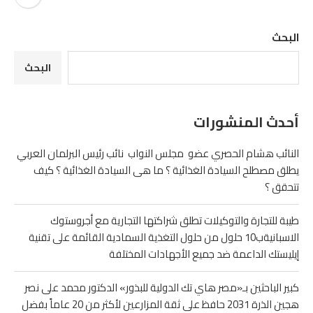
البحث
البحث
أحدث المنشورات
النائب هشام الحصري عضو مجلس النواب نائب رئيس البرلمان العربي
يطلق مصطلح السيادة الغذائية ؟ ما هى السيادة الغذائية ؟ كيف
تتحقق ؟
طيبة للتجارة والتوكيلات تطلق شراكتها التجارية مع أجروستوك
الاسبانيةب10 حلول من حلول التغذية السمادية القائمة على تقنية
إيليستك الداعمة ضد جميع الأجهادات المختلفة
كبير الباحثين بـ«مصر هاي تك الدولية للبذور» الدكتور محمد على نصر
هجين الذرة 2031 حافظ على ثقة المزارعين لأكثر من 20 عاماً بفضل