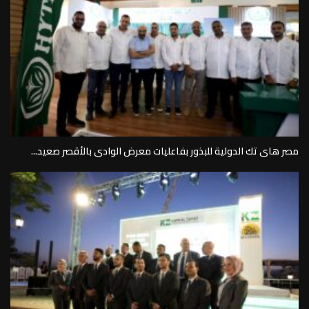
المهندس محمد عباده زيدان رئيس مجلس إدارة أطلس للتنمية الزراعية...
مصر هاى تك الدولية للبذور بفاعليات معرض الوادى بالأقصر صعيد...