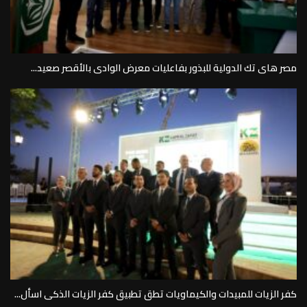
مصر هاى تك الدولية للبذور بفاعليات معرض الوادى بالأقصر صعيد...
كفر الزيات للمبيدات والكيماويات تطق تطبيق كفر الزيات الذكى اسأل...