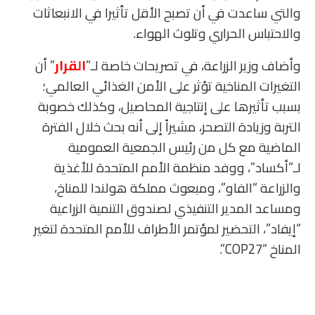
والتي ساعدت في أن تصبح الأقل تأثيرا في الانبعاثات
والاحتباس الحراري وتلوث الهواء.
وأضاف وزير الزراعة، في تصريحات خاصة لـ”
القرار
” أن
التغيرات المناخية تؤثر على الأمن الغذائي العالمي؛
بسبب تأثيرها على إنتاجية المحاصيل، وكذلك خصوبة
التربة وزيادة التصحر، مشيراً إلى أنه بحث خلال الفترة
الماضية مع كل من رئيس الجمعية العمومية
لـ”أكساد”، ووفد منظمة الأمم المتحدة للأغذية
والزراعة “الفاو”، ومبعوث مملكة هولندا للمناخ،
ومساعد المدير التنفيذي لصندوق التنمية الزراعية
“إيفاد”، التحضير لمؤتمر الأطراف للأمم المتحدة لتغير
المناخ “COP27”.