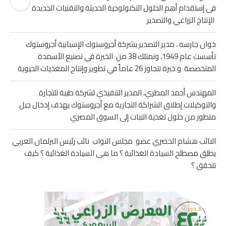
فى إستقدام أهم الحلول التكنولوجية الحديثة والتقنيات الجديدة لدعم
الإنتاج الزراعي والتصدير
خوان جارسه ، مدير التصدير بشركة أجروستوك الإسبانية أجروستوك
تأسست عام 1949، ونمتلك 38 من الخبرة في تصنيع الأسمدة
المتخصصة و خبرة تتجاوز 26 عاماً في تطوير وإنتاج المغذيات الحيوية
المهندس أحمد المطري، المدير التنفيذي لشركة طيبة للتجارة
والتوكيلات إطلاق الشراكة التجارية مع أجروستوك يهدف إدخال جيل
متطور من حلول تغذية النبات إلى السوق المصري
النائب هشام الحصري عضو مجلس النواب نائب رئيس البرلمان العربي
يطلق مصطلح السيادة الغذائية ؟ ما هى السيادة الغذائية ؟ كيف
تتحقق ؟