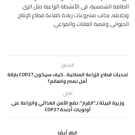
الطاقة الشمسية، فى الأنشطة الزراعية مثل الرى
وخلافه، بجانب
مشروعات
زيادة كفاءة قطاع الإنتاج
الحيوانى وتنمية الغابات والمراعي.
السابق
تحديات قطاع الزراعة المناخية.. كيف سيكون COP27 بارقة
أمل لمصر والعالم؟
التالي
وزيرة البيئة لـ”القرار”: نضع الأمن الغذائي والزراعة على
أولويات أجندة COP27
انظر أيضًا