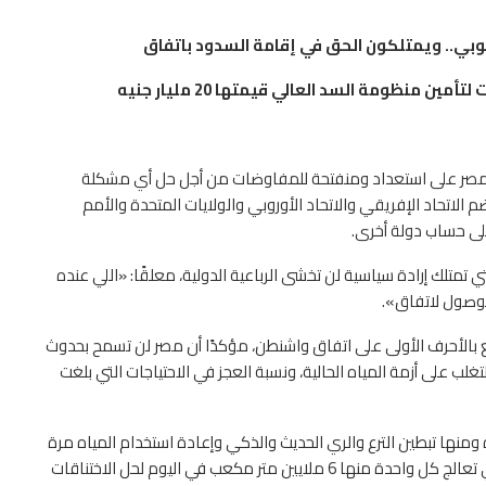
وبي.. ويمتلكون الحق في إقامة السدود باتفاق
 منظومة السد العالي قيمتها 20 مليار جنيه
 إن مصر على استعداد ومنفتحة للمفاوضات من أجل حل أي مشكلة
م الاتحاد الإفريقي والاتحاد الأوروبي والولايات المتحدة والأمم
لى حساب دولة أخرى.
تمتلك إرادة سياسية لن تخشى الرباعية الدولية، معلقًا: «اللي عنده
وصول لاتفاق».
قيع بالأحرف الأولى على اتفاق واشنطن، مؤكدًا أن مصر لن تسمح بحدوث
لب على أزمة المياه الحالية، ونسبة العجز في الاحتياجات التي بلغت
 ومنها تبطين الترع والري الحديث والذكي وإعادة استخدام المياه مرة
أخرى، إضافة إلى محطات المياه كمحطة بحر البقر والحمام، التي تعالج كل واحدة منها 6 ملايين متر مكعب في اليوم لحل الاختناقات