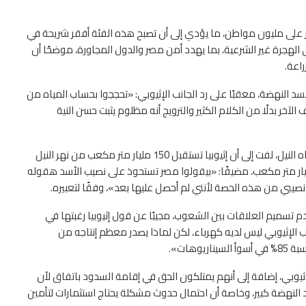
ر على مليون مواطن، ما يؤدي إلى أن تصبح هذه الفئة أفقر شريحة في
الهجرة غير الشرعية، بما يهدد أمن مصر والدول المجاورة، موضحًا أن
دمت أكثر من 15 سيناريو بالنسبة لسد النهضة، معقبًا على رد الجانب الإثيوبي: «تحججوا بحساب المياه من
لآخر بدلًا من الكلام الكثير والترويج أنه مظلوم يثبت حسن النية
وعن تصريحات إثيوبيا بأن مصر تستحوذ على نصيب الأسد من مياه النيل، لفت إلى أن إثيوبيا تستقبل 150 مليار متر مكعب من نهر النيل
أحواض الأنهار الأخرى، والمياه الجوفية المقدرة بـ40 مليار متر مكعب، مضيفًا: «بيقولوا مصر تستحوذ على نصيب الأسد هقوله
ز نصيبي من هذه الحصة لأنني لم أحصل عليها بعد»، وفقًا لتعبيره.
 تسميم العلاقات بين الشعوب، مجيبًا عن قول إثيوبيا رغبتها في
ها ببناء السد: «لديه حق أن 70% من الشعب الإثيوبي ليس لديه كهرباء، لكن لماذا يصدر معظم إنتاجه من
هات».
إثيوبي، إضافة إلى أنهم يمتلكون الحق في إقامة السدود باتفاق لأن
 النهضة كبير، وخاصة أن احتمال حدوث مشكلة يحتاج استثمارات لتأمين