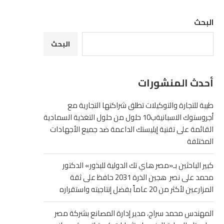
البحث
البحث
أحدث المنشورات
طيبة للتجارة والتوكيلات تطلق شراكتها التجارية مع
أجروستوك الاسبانيةب10 حلول من حلول التغذية السمادية
القائمة على تقنية إيليستك الداعمة ضد جميع الأجهادات
المختلفة
كبير الباحثين بـ«مصر هاي تك الدولية للبذور» الدكتور
محمد على نصر هجين الذرة 2031 حافظ على ثقة
المزارعين لأكثر من 20 عاماً بفضل إنتاجيته واستقراره
المهندس محمد سراج، مدير إدارة المصانع بشركة مصر