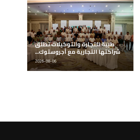
كبير الباحثين بـ«مصر هاي تك
طيب
الدولية للبذور» الدكتور...
شراكته
دكتور إبراهيم عدلي، مدير إدارة
عماد عادل مدير إدارة الآباء ب
الجودة بشركة مصر...
هاي تك...
2026-06-21
2026-06-21
2026-06-21