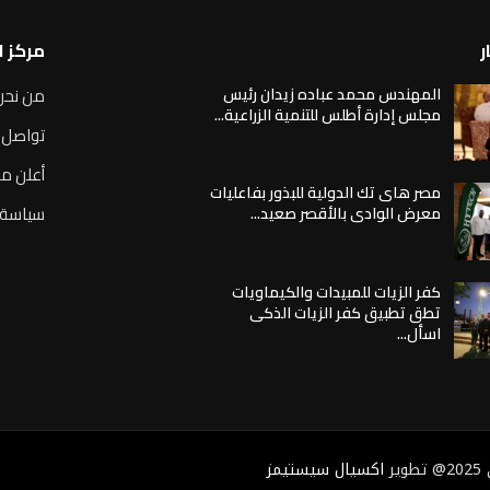
ر
مركز 
المهندس محمد عباده زيدان رئيس
من نحن
مجلس إدارة أطلس للتنمية الزراعية...
تواصل 
أعلن مع
مصر هاى تك الدولية للبذور بفاعليات
سياسة 
معرض الوادى بالأقصر صعيد...
كفر الزيات للمبيدات والكيماويات
تطق تطبيق كفر الزيات الذكى
اسأل...
ر
اكسيال سيستيمز