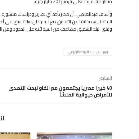
منظومة السد العالي قيمتها 20 مليار جنيه.
وأضاف عبدالعاطي، أن مصر تأخذ أي تقارير ودراسات منشورة حول
الاحتمال»، مختتمًا عن التنسيق مع السودان: «التنسيق على أ
وقلق البلد الشقيق مضاعف من السد لأنه على الحدود ومن ال
وزير الري- سد النهضة الإثيوبي
السابق
40 خبيرا مصريا يجتمعون مع الفاو لبحث التصدى
للأمراض حيوانية المنشأ
ان