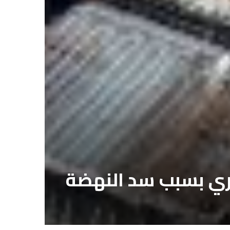
صري بسبب سد النهضة