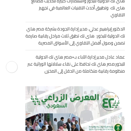
هاي تك الدولية للبذور واستثمارات كبيرة لتحديث مصانع
هاى تك وتطبيق أحدث التقنيات العالمية في تجهيز
التقاوي
الدكتور إبراهيم عدلي، مدير إدارة الجودة بشركة مصر هاي
تك الدولية للبذور: هاى تك تطبق ثلاث مراحل رقابية صارمة
تضمن وصول أفضل التقاوي إلى الأسواق المصرية
عماد عادل مدير إدارة الآباء بـ«مصر هاي تك الدولية
للبذور:مصر هاي تك تحافظ على نقاء سلالاتها الوراثية عبر
منظومة رقابية متكاملة من الحقل إلى المخزن