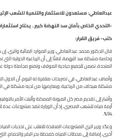
عبدالعاطي: مستعدون للاستثمار والتنمية للشعب الإثي
-التحدي الخاص بأمان سد النهضة كبير.. يحتاج استثمارات لتأمين
كتب- فريق القرار:
قال الدكتور محمد عبدالعاطي، وزير الموارد المائية والري،
وخاصة مشكلة سد النهضة، لافتًا إلى أن الرباعية الدولية التي تض
المتحدة، تضمن للجميع حيادية الموقف وتمنع مجاملة دولة ع
وأضاف عبدالعاطي، في تصريحات متلفزة له اليوم، أن الدول التي 
مشكلة هيخاف من الرباعية، ويعارضها من لديه مشكلة في ال
وأشار إلى تقديم مصر كل المرونة الممكنة وأثبتت الأمر بالتو
أزمة مياه للشعب المصري، إذ أن الوزارة تنفذ مشروعات عدة للتغ
94%.
وعدَّد وزير الري المشروعات المنفذة للتغلب على تحديات المياه