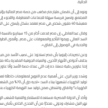
الحالية.
ونوه إلى أن نقصان مليار متر مكعب من حصة مصر المائية يؤث
المجتمع، وتصبح فريسة سهلة للجماعات المتطرفة، واللجوء إلى 
معيشة 40 مليون شخص في مصر تعتمد بشكل رئيسي على الزراعة.
وقال عبدالعاطي، إن مصر ق
السد العالي، ورموا التأخير والمعوقات على مصر.. وأتمنى الطرف ا
والجدية في الوصول إلى اتفاق».
بخلاف 
إحنا عاوزين بقية حصتنا، ده إنت اللي عندك حصة الأسد وأنا عاو
وشدد وزير الري، على أهمية عدم الترويج لمعلومات خاطئة لعدم
توليد الكهرباء لشعب
الكهرباء؟ واتفاق واشنطن ضمن توليد سد النهضة الكهرباء بنسبة 85% في أسوأ السيناريو
وأكد أن الدولة المصرية مستعدة للاستثمار والتنمية للشعب ال
نهر النيل مشترك ودولي، محذرًا من أن التحدي الخاص بأمان سد