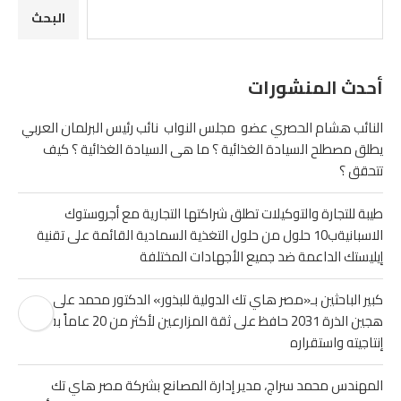
البحث
أحدث المنشورات
النائب هشام الحصري عضو مجلس النواب نائب رئيس البرلمان العربي
يطلق مصطلح السيادة الغذائية ؟ ما هى السيادة الغذائية ؟ كيف
تتحقق ؟
طيبة للتجارة والتوكيلات تطلق شراكتها التجارية مع أجروستوك
الاسبانيةب10 حلول من حلول التغذية السمادية القائمة على تقنية
إيليستك الداعمة ضد جميع الأجهادات المختلفة
كبير الباحثين بـ«مصر هاي تك الدولية للبذور» الدكتور محمد على نصر
هجين الذرة 2031 حافظ على ثقة المزارعين لأكثر من 20 عاماً بفضل
إنتاجيته واستقراره
المهندس محمد سراج، مدير إدارة المصانع بشركة مصر هاي تك