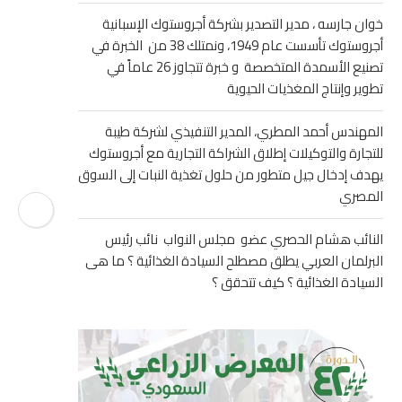
خوان جارسه ، مدير التصدير بشركة أجروستوك الإسبانية
أجروستوك تأسست عام 1949، ونمتلك 38 من الخبرة في
تصنيع الأسمدة المتخصصة و خبرة تتجاوز 26 عاماً في
تطوير وإنتاج المغذيات الحيوية
المهندس أحمد المطري، المدير التنفيذي لشركة طيبة
للتجارة والتوكيلات إطلاق الشراكة التجارية مع أجروستوك
يهدف إدخال جيل متطور من حلول تغذية النبات إلى السوق
المصري
النائب هشام الحصري عضو مجلس النواب نائب رئيس
البرلمان العربي يطلق مصطلح السيادة الغذائية ؟ ما هى
السيادة الغذائية ؟ كيف تتحقق ؟