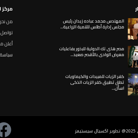
ر
مركز 
المهندس محمد عباده زيدان رئيس
من نحن
مجلس إدارة أطلس للتنمية الزراعية...
تواصل 
أعلن مع
مصر هاى تك الدولية للبذور بفاعليات
سياسة 
معرض الوادى بالأقصر صعيد...
كفر الزيات للمبيدات والكيماويات
تطق تطبيق كفر الزيات الذكى
اسأل...
ر
اكسيال سيستيمز