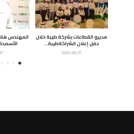
مديرو القطاعات بشركة طيبة خلال
المهندس هاني
حفل إعلان الشراكةطيبة...
الأسمدة ط
07
2026-08-07