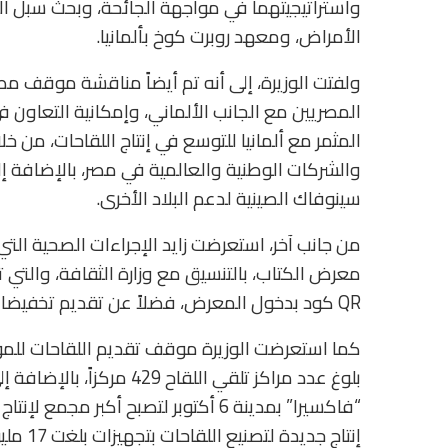
واستراتيجيتهما في مواجهة الجائحة، وبحث سبل ال
الأمراض، ومعهد روبرت كوخ بألمانيا.
ولفتت الوزيرة، إلى أنه تم أيضاً مناقشة موقف مص
المصريين مع الجانب الألماني، وإمكانية التعاون
المثمر مع ألمانيا للتوسع في إنتاج اللقاحات، من خل
والشركات الوطنية والعالمية في مصر، بالإضافة إل
سينوفاك الصينية لدعم البلاد الأخرى.
من جانب آخر، استعرضت زايد الإجراءات الصحية التي
معرض الكتاب، بالتنسيق مع وزارة الثقافة، والتي 
QR كود بدخول المعرض، فضلاً عن تقديم تخفيضات لطالبي إجراء تحليل PCR.
كما استعرضت الوزيرة موقف تقديم اللقاحات للمو
بلوغ عدد مراكز تلقي اللقا
“فاكسيرا” بمدينة 6 أكتوبر لتصبح أكب