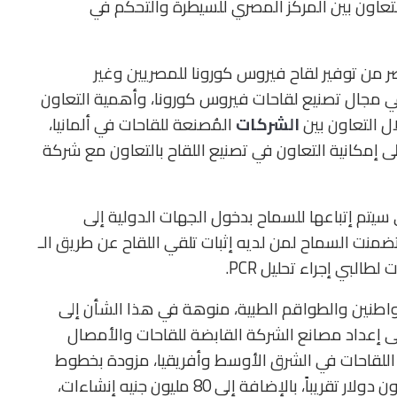
تعاون بين المركز المصري للسيطرة والتحكم في
ر من توفير لقاح فيروس كورونا للمصريين وغير
 في مجال تصنيع لقاحات فيروس كورونا، وأهمية التعاون
ال التعاون بين
الشركات
المُصنعة للقاحات في ألمانيا،
ى إمكانية التعاون في تصنيع اللقاح بالتعاون مع شركة
 سيتم إتباعها للسماح بدخول الجهات الدولية إلى
تضمنت السماح لمن لديه إثبات تلقي اللقاح عن طريق الـ
اطنين والطواقم الطبية، منوهة في هذا الشأن إلى
ح 429 مركزاً، بالإضافة إلى إعداد مصانع الشركة القابضة للقاحات والأمصال
ر مجمع لإنتاج اللقاحات في الشرق الأوسط وأفريقيا، مزودة بخطوط
إنتاج جديدة لتصنيع اللقاحات بتجهيزات بلغت 17 مليون دولار تقريباً، بالإضافة إلى 80 مليون جنيه إنشاءات،