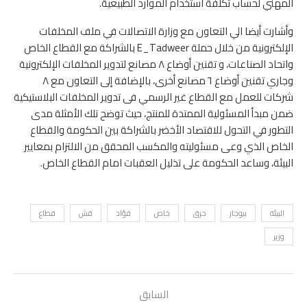
المهني لحساب تكلفة استخدام الموارد الطبيعية.
وأشارت أيضا الي التعاون مع وزارة الاتصالات في ملف المخلفات
الإلكترونية من خلال حملة E_Tadweer بالشراكة مع القطاع الخاص
واتحاد الصناعات، و تقنين أوضاع ٨ مصانع لتدوير المخلفات الإلكترونية
وجاري تقنين أوضاع ٦ مصانع أخرى، بالإضافة إلى التعاون مع ٨
شركات للعمل مع القطاع غير الرسمي فى تدوير المخلفات البلاستيكية
ضمن مبدأ المسئولية الممتدة للمنتج، حيث توضح تلك الأمثلة مدى
التطور في التحول للاقتصاد الأخضر بالشراكة بين الحكومة والقطاع
الخاص الذي وعى مسئوليته والمكسب المحقق من الالتزام بمعايير
البيئة، وساعد الحكومة على تذليل العقبات امام القطاع الخاص.
البيئة
بيوجاز
حرق
خاص
فؤاد
قش
قطاع
وزير
السابق