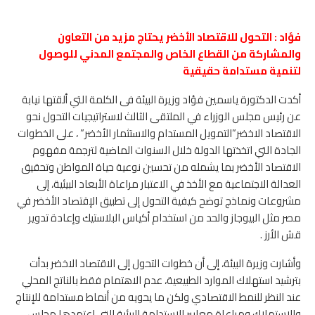
فؤاد : التحول للاقتصاد الأخضر يحتاج مزيد من التعاون
والمشاركة من القطاع الخاص والمجتمع المدني للوصول
لتنمية مستدامة حقيقية
أكدت الدكتورة ياسمين فؤاد وزيرة البيئة فى الكلمة التي ألقتها نيابة
عن رئيس مجلس الوزراء في الملتقى الثالث لاستراتيجيات التحول نحو
الاقتصاد الاخضر”التمويل المستدام والاستثمار الأخضر” ، على الخطوات
الجادة التي اتخذتها الدولة خلال السنوات الماضية لترجمة مفهوم
الاقتصاد الأخضر بما يشمله من تحسين نوعية حياة المواطن وتحقيق
العدالة الاجتماعية مع الأخذ في الاعتبار مراعاة الأبعاد البيئية، إلى
مشروعات ونماذج توضح كيفية التحول إلى تطبيق الإقتصاد الأخضر في
مصر مثل البيوجاز والحد من استخدام أكياس البلاستيك وإعادة تدوير
قش الأرز .
وأشارت وزيرة البيئة، إلى أن خطوات التحول إلى الاقتصاد الاخضر بدأت
بترشيد استهلاك الموارد الطبيعية، عدم الاهتمام فقط بالناتج المحلي
عند النظر للنمط الاقتصادي ولكن ما يحويه من أنماط مستدامة للإنتاج
والاستهلاك ومراعاة معايير الاستدامة البيئية التي اعتمدها مجلس