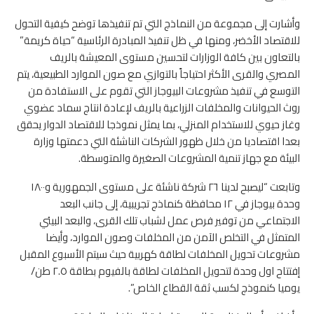
وأشارت إلى مجموعة من النماذج التي تم تنفيذها توضح كيفية التحول
للاقتصاد الأخضر، ومنها في ظل تنفيذ المبادرة الرئاسية “حياة كريمة”
بالتعاون بين كافة الوزارات لتحسين مستوى المعيشة بالريف
المصري والقرى الأكثر احتياجاً بالتوازي مع صون الموارد الطبيعية، يتم
التوسع في تنفيذ مشروعات البيوجاز التي تقوم على الاستفادة من
روث الحيوانات والمخلفات الزراعية بالريف لإعادة انتاج سماد عضوي
وغاز حيوي للاستخدام المنزلي، بما يمثل نموذجا للاقتصاد الدوار يحقق
بعدا اقتصاديا من خلال ظهور الشركات الناشئة التي دعمتها وزارة
البيئة مع جهاز تنمية المشروعات الصغيرة والمتوسطة.
وتابعت “ليصبح لدينا ٢٦ شركة ناشئة على مستوى الجمهورية و١٨٠٠
وحدة بيوجاز في ١٢ محافظة كنماذج تجريبية، إلى جانب البعد
الاجتماعي من توفير فرص عمل لشباب تلك القرى، والبعد البيئي
المتمثل في التخلص الآمن من المخلفات وصون الموارد، وأيضا
مشروعات تحويل المخلفات لطاقة كهربية حيث سيتم الأسبوع المقبل
إفتتاح اول وحدة لتحويل المخلفات لطاقة بالفيوم بطاقة ٢.٥ طن/
يوميا كنموذج لكسب ثقة القطاع الخاص”.