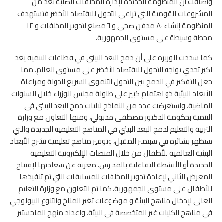
وأضافت أن المنظومة الجديدة لإدارة المخلفات الصلبة تعد من
المشروعات القومية التي تراعي التحول للاقتصاد الأخضر فتستهدف
المنظومة إنشاء ٨٠ مدفن صحي و٦٠ مصنع لتدوير المخلفات و١٢٠
محطة وسيطة على مستوى الجمهورية.
كما شددت الوزيرة على أن دمج البعد البيئي في قطاعات التنمية يعد
اكبر تحدي يواجه التحول للاقتصاد الأخضر على مستوى العالم، مما
جعل التفكير في الدمج بين التحول التنموي السريع للدولة ومراعاة
الأبعاد البيئية ذو اهتمام كبير على طاولة مجلس الوزراء خلال السنوات
الماضية، واستعرضت عدد من النماذج لآليات دمج البعد البيئي في
التنمية بحكومة الدكتور مصطفى مدبولي، ومنها التعاون مع وزارة
التربية والتعليم لدمج البعد البيئي في المناهج التعليمية الجديدة والتي
ستظهر بشائره في سبتمبر المقبل، وتوفير مناهج تعليمية تشرح الأبعاد
البيئية العالمية للأطفال من خلال المنصات الإلكترونية التعليمية
الجديدة أو الأنشطة التفاعلية بالمدارس، معربة عن سعادتها لإفتتاح
المعرض الثاني لإعادة تدوير المخلفات للمسابقات التي تم تنفيذها
للأطفال على مستوى الجمهورية. كما تم التعاون مع وزارة التعليم
العالى لإدخال مناهج البيئة و موضوعات تغير المناخ والتنوع البيولوجي
في مناهج الكليات غير المتخصصة في البيئة، واعداد منهج الماجستير