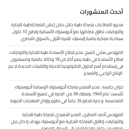
أحدث المنشورات
مديرو القطاعات بشركة طيبة خلال حفل إعلان الشراكةطيبة للتجارة
والتوكيلات تطلق شراكتها مع أجروستوك الأسبانية وتطرح 10 حلول
سمادية مبتكرة بتفنية إليستيك للمرة الأولى بالسوق المصرى
المهندس هاني الشيخ، مدير قطاع الأسمدة طيبة للتجارة والتوكيلات
قطاع الأسمدة في طيبة يضم أكثر من 18 وكالة عالمية ومستمرون
فى إستقدام أهم الحلول التكنولوجية الحديثة والتقنيات الجديدة لدعم
الإنتاج الزراعي والتصدير
خوان جارسه ، مدير التصدير بشركة أجروستوك الإسبانية أجروستوك
تأسست عام 1949، ونمتلك 38 من الخبرة في تصنيع الأسمدة
المتخصصة و خبرة تتجاوز 26 عاماً في تطوير وإنتاج المغذيات الحيوية
المهندس أحمد المطري، المدير التنفيذي لشركة طيبة للتجارة
والتوكيلات إطلاق الشراكة التجارية مع أجروستوك يهدف إدخال جيل
متطور من حلول تغذية النبات إلى السوق المصري