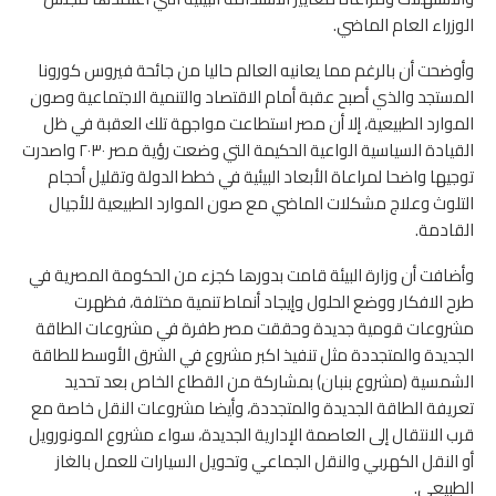
الوزراء العام الماضي.
وأوضحت أن بالرغم مما يعانيه العالم حاليا من جائحة فيروس كورونا
المستجد والذي أصبح عقبة أمام الاقتصاد والتنمية الاجتماعية وصون
الموارد الطبيعية، إلا أن مصر استطاعت مواجهة تلك العقبة في ظل
القيادة السياسية الواعية الحكيمة التي وضعت رؤية مصر ٢٠٣٠ واصدرت
توجيها واضحا لمراعاة الأبعاد البيئية في خطط الدولة وتقليل أحجام
التلوث وعلاج مشكلات الماضي مع صون الموارد الطبيعية للأجيال
القادمة.
وأضافت أن وزارة البيئة قامت بدورها كجزء من الحكومة المصرية في
طرح الافكار ووضع الحلول وإيجاد أنماط تنمية مختلفة، فظهرت
مشروعات قومية جديدة وحققت مصر طفرة في مشروعات الطاقة
الجديدة والمتجددة مثل تنفيذ اكبر مشروع في الشرق الأوسط للطاقة
الشمسية (مشروع بنبان) بمشاركة من القطاع الخاص بعد تحديد
تعريفة الطاقة الجديدة والمتجددة، وأيضا مشروعات النقل خاصة مع
قرب الانتقال إلى العاصمة الإدارية الجديدة، سواء مشروع المونورويل
أو النقل الكهربي والنقل الجماعي وتحويل السيارات للعمل بالغاز
الطبيعى.