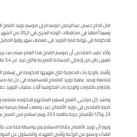
قال الحاج حسين عبدالرحمن ابوصدام إن موسم توريد القمح ال
للحكومة في نهاية فترة التوريد في منتصف شهر يوليو المقبل
مليون طن من إجمالي المساحة المنزرعة والتي تزيد عن 3.4 مليون فدان هذا العام.
وأشاد بالإجراءات الاحترازية التي تنتهجها الحكومة في إستلام 
لمتابعة ورصد عملية توريد الاقماح للمساهمه في حل اية مشاكل
بالالتزام بالقرارات والإجراءات الحكومية أثناء عمليات التوريد 
وناشد كل مزارعي القمح لتسليم اقماحهم للحكومه مباشره و
23، و725 للأقماح درجة نظافة 23.5، ويتم استلام ثمن القمح بعد 72 ساعة فقط من التوريد.
ونوه أن توريد الأقماح بنقاط الاستلام يتم بواسطة لجنة تحت 
الغذاء وعضو من الزراعة وأمين العهدة، والمسئول عن المواز