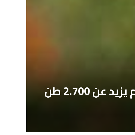
نقيب الفلاحين: متوسط إنتاج الأقماح هذا الموسم يزيد عن 2.700 طن