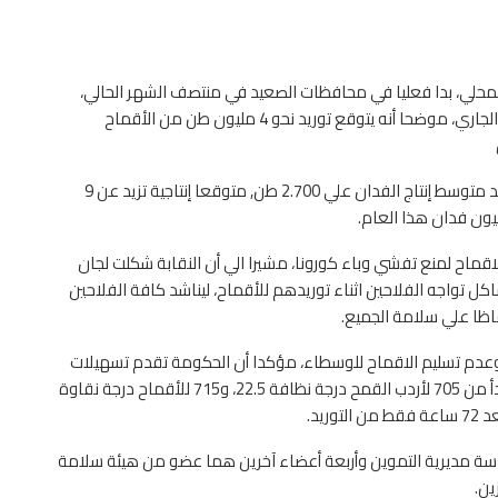
محلي، بدا فعليا في محافظات الصعيد في منتصف الشهر الحالي،
وسيبدأ فعليا في محافظات الوجه البحري في ال20 من الشهر الجاري، موضحا أنه يتوقع توريد نحو 4 مليون طن من الأقماح
وأكد نقيب الفلاحين، أن موسم القمح هذا العام مبشر حيث يزيد متوسط إنتاج الفدان علي 2.700 طن, متوقعا إنتاجية تزيد عن 9
الاقماح لمنع تفشي وباء كورونا، مشيرا الي أن النقابة شكلت لجان
 تواجه الفلاحين اثناء توريدهم للأقماح، ليناشد كافة الفلاحين
حفاظا علي سلامة الجميع.
عدم تسليم الاقماح للوسطاء، مؤكدا أن الحكومة تقدم تسهيلات
كبيرة للفلاحين في توريد الأقماح، حيث وضعت أسعار مرضية تبدأ من 705 لأردب القمح درجة نظافة 22.5، و715 للأقماح درجة نقاوة
رئاسة مديرية التموين وأربعة أعضاء آخرين هما عضو من هيئة سلامة
ين.