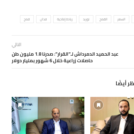
السعر
القمح
توريد
زيادة إنتاجية
فدان
قمح
التالي
عبد الحميد الدمرداش لـ”القرار”: صدرنا 1.8 مليون طن
حاصلات زراعية خلال 6 شهور بمليار دولار
ظر أيضًا