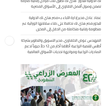
تك الدولية للبذور: هاى تك تطبق ثلاث مراحل رقابية صارمة
تضمن وصول أفضل التقاوي إلى الأسواق المصرية
عماد عادل مدير إدارة الآباء بـ«مصر هاي تك الدولية
للبذور:مصر هاي تك تحافظ على نقاء سلالاتها الوراثية عبر
منظومة رقابية متكاملة من الحقل إلى المخزن
المهندس عوض الحلفاوي، مدير التسويق والتطوير بشركة
أطلس للتنمية الزراعية: أطلقنا أكثر من 12 حلاً حيوياً لدعم
الصادرات الزراعية ومواجهة تحديات الأسواق العالمية