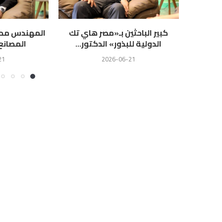
كبير الباحثين بـ«مصر هاي تك
المهندس محمد
الدولية للبذور» الدكتور...
المصانع
21
2026-06-21