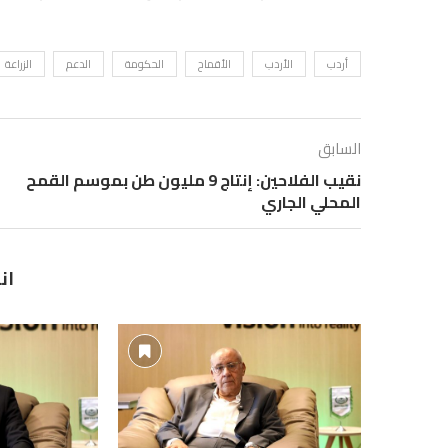
أردب
الأردب
الأقماح
الحكومة
الدعم
الزراعة
السابق
نقيب الفلاحين: إنتاج 9 مليون طن بموسم القمح
المحلي الجاري
ان