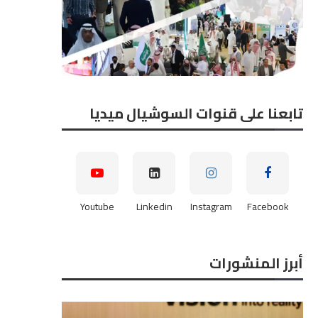
د عادل مدير إدارة الآباء بـ«مصر
المهندس عوض الحلفاوي، م
هاي تك...
التسويق والتطوير بشرك
أطلس...
2026-06-21
2026-06-21
تابعنا على قنوات السوشيال ميديا
Youtube
Linkedin
Instagram
Facebook
أبرز المنشورات