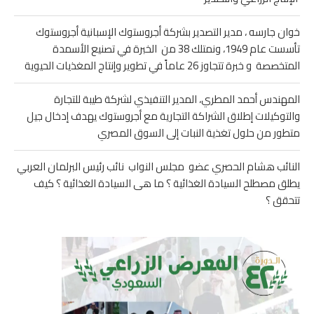
خوان جارسه ، مدير التصدير بشركة أجروستوك الإسبانية أجروستوك
تأسست عام 1949، ونمتلك 38 من الخبرة في تصنيع الأسمدة
المتخصصة و خبرة تتجاوز 26 عاماً في تطوير وإنتاج المغذيات الحيوية
المهندس أحمد المطري، المدير التنفيذي لشركة طيبة للتجارة
والتوكيلات إطلاق الشراكة التجارية مع أجروستوك يهدف إدخال جيل
متطور من حلول تغذية النبات إلى السوق المصري
النائب هشام الحصري عضو مجلس النواب نائب رئيس البرلمان العربي
يطلق مصطلح السيادة الغذائية ؟ ما هى السيادة الغذائية ؟ كيف
تتحقق ؟