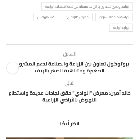
برنامج وطني تتبناه وزارة الزراعة متمثلة في لجنة المبيدات الزراعية
دراسة بجامعة اسيوط
معرض "الوادي"
نقيب الزراعيين
وزارة الزراعة
السابق
بروتوكول تعاون بين الزراعة والصناعة لدعم المشروعات
الصغيرة ومتناهية الصغر بالريف
التالي
خالد أمين: معرض “الوادي” حقق نجاحات عديدة واستطاع
النهوض بالأراضي الزراعية
انظر أيضًا