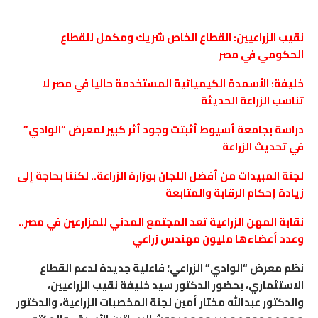
نقيب الزراعيين: القطاع الخاص شريك ومكمل للقطاع
الحكومي في مصر
خليفة: الأسمدة الكيميائية المستخدمة حاليا في مصر لا
تناسب الزراعة الحديثة
دراسة بجامعة أسيوط أثبتت وجود أثر كبير لمعرض “الوادي”
في تحديث الزراعة
لجنة المبيدات من أفضل اللجان بوزارة الزراعة.. لكننا بحاجة إلى
زيادة إحكام الرقابة والمتابعة
نقابة المهن الزراعية تعد المجتمع المدني للمزارعين في مصر..
وعدد أعضاءها مليون مهندس زراعي
نظم معرض “الوادي” الزراعي؛ فاعلية جديدة لدعم القطاع
الاستثماري، بحضور الدكتور سيد خليفة نقيب الزراعيين،
والدكتور عبدالله مختار أمين لجنة المخصبات الزراعية، والدكتور