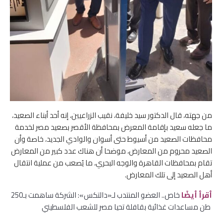
من جهته، قال الدكتور سيد خليفة، نقيب الزراعيين، إنه أحد أبناء الصعيد،
ما جعله سعيد بإقامة المعرض بمحافظة الأقصر بصعيد مصر لخدمة
محافظات الصعيد من أسيوط حتى أسوان والوادي الجديد، خاصة وأن
الصعيد محروم من المعارض، موضحا أن هناك عدد كبير من المعارض
تقام بمحافظات القاهرة والوجه البحري، ما يُصعب من عملية انتقال
أهل الصعيد إلى تلك المعارض.
أقرأ أيضًا
خاص.. العضو المنتدب لـ«دالتكس»: الشركة ساهمت بـ250
طن مساعدات غذائية بقافلة تحيا مصر للشعب الفلسطيني