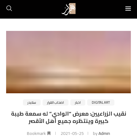
DIGITAL ART
اخبار
اصحاب القرار
سلايدر
نقيب الزراعيين: معرض “الوادي” له سمعة طيبة
كبيرة وينتظره جميع أهل الأقصر
Bookmark
2021-05-25
by
Admin