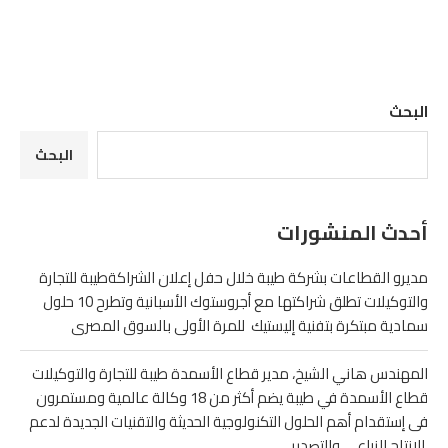
البحث
البحث
أحدث المنشورات
مديرو القطاعات بشركة طيبة خلال حفل إعلان الشراكةطيبة للتجارة
والتوكيلات تطلق شراكتها مع أجروستوك الأسبانية وتطرح 10 حلول
سمادية مبتكرة بتفنية إليستيك للمرة الأولى بالسوق المصرى
المهندس هاني الشيخ، مدير قطاع الأسمدة طيبة للتجارة والتوكيلات
قطاع الأسمدة في طيبة يضم أكثر من 18 وكالة عالمية ومستمرون
فى إستقدام أهم الحلول التكنولوجية الحديثة والتقنيات الجديدة لدعم
الإنتاج الزراعي والتصدير