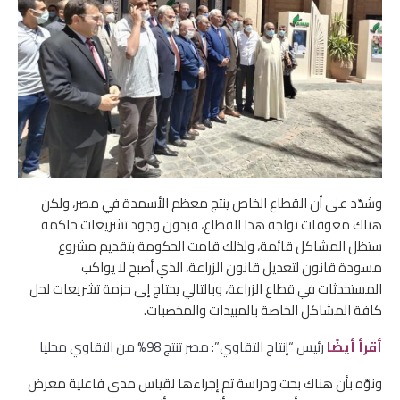
وشدّد على أن القطاع الخاص ينتج معظم الأسمدة في مصر، ولكن
هناك معوقات تواجه هذا القطاع، فبدون وجود تشريعات حاكمة
ستظل المشاكل قائمة، ولذلك قامت الحكومة بتقديم مشروع
مسودة قانون لتعديل قانون الزراعة، الذي أصبح لا يواكب
المستحدثات في قطاع الزراعة، وبالتالي يحتاج إلى حزمة تشريعات لحل
كافة المشاكل الخاصة بالمبيدات والمخصبات.
أقرأ أيضًا
رئيس “إنتاج التقاوي”: مصر تنتج 98% من التقاوي محليا
ونوّه بأن هناك بحث ودراسة تم إجراءها لقياس مدى فاعلية معرض