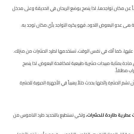
اماً عن مكان تواجدها، لذا ينصح بوضع الريحان في الحديقة وعلى مدخل
ائحة هى عدو البعوض اللدود، فهو يكره التواجد بأي مكان توجد به.
الدكتور إبراهيم عدلي، مدير إدارة
عماد عادل مدير إدارة الآباء بـ«مصر
المهندس عوض الحلفاوي، مدير
الجودة بشركة مصر...
هاي تك...
التسويق والتطوير بشركة أطلس...
ً عليها، كما أنك في نفس الوقت، تستخدمها لطرد الحشرات من منزلك.
2026-06-21
2026-06-21
2026-06-21
 مادة بمثابة مبيدات حشرية طبيعية لمكافحة البعوض، لذا ينصح
اب مطلقاً.
تشم الحشرة رائحتها يحدث خللاً رهيباً في الأجهزة الحيوية للحشرة
ت عطرية طاردة للحشرات،
ولكي نستطيع بالتحديد طرد الناموس من