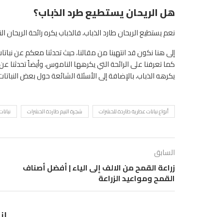
هل الريحان يستطيع طرد الذباب؟
نعم يستطيع الريحان طارد الذباب، فالذباب يكره رائحة الريحان ا
إلى هنا نكون قد انتهينا من مقالنا، حيث تحدثنا معكم عن
نباتا
كما تعرفنا على الرائحة التي يكرهها الناموس، وأيضاً تحدثنا عن 
يكرهه الذباب، بالإضافة إلى الأسئلة الشائعة حول بعض النباتا
أنواع نباتات عطرية طاردة للحشرات
شجرة النيم طاردة الحشرات
نباتات
السابق
زراعة القمح من الالف إلى الياء | أفضل أصناف
القمح ومواعيد الزراعة
ان