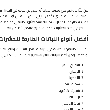
من منّا لا ينزعج من وجود الذباب أو البعوض حوله في المنزل بمجر
المبيدات الحشرية، والتي تؤدي بنا إلى ضيق بالتنفس، أو شعور صغ
عطرية طاردة للحشرات
بمثابة مبيد حشري طبيعي قد وهبه الخا
الساحر في طرد الحشرات، وكذلك نقترح عليكم الأماكن المناسبة 
أفضل أنواع النباتات الطاردة للحشرات
للحشرات طبيعتها الخاصة في كراهية بعض النباتات، والتي يمكن
تواجدها، ومن أهم النباتات التي تستطيع طرد الحشرات ما يلي:
النعناع البري.
الريحان.
الأقحوان.
شجرة النيم.
شجرة الكافور.
نبات الغار.
نبات اللافندر.
نبات الأقحوان.