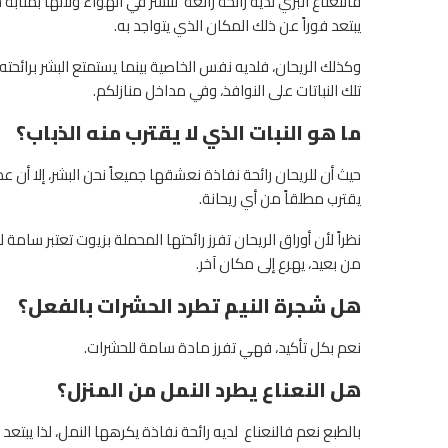
فالنعناع البري لديه رائحة رائعة تنتشر في الهواء ولأنها بمثاب
يبتعد فوراً عن ذلك المكان الذي يتواجد به.
وكذلك الريحان، فلديه نفس الخاصية بينما يستمتع البشر برائحته
تلك النباتات على النوافذ، وفي مداخل منازلكم.
ما هو النبات الذي لا يقترب منه الذباب؟
حيث أن للريحان رائحة نفاذة نعشقها جميعاً نحن البشر، إلا أن ع
يقترب مطلقاً من أي ريحانة.
نظراً لأن أوراق الريحان تفرز رائحتها المحملة بزيوت تعتبر سامة 
من بعيد، يهرع إلى مكان آخر.
هل شجرة النيم تطرد الحشرات بالفعل؟
نعم بكل تأكيد، فهي تفرز مادة سامة للحشرات
.
هل النعناع يطرد النمل من المنزل؟
بالطبع نعم فالنعناع لديه رائحة نفاذة يكرهها النمل، لذا يبتعد