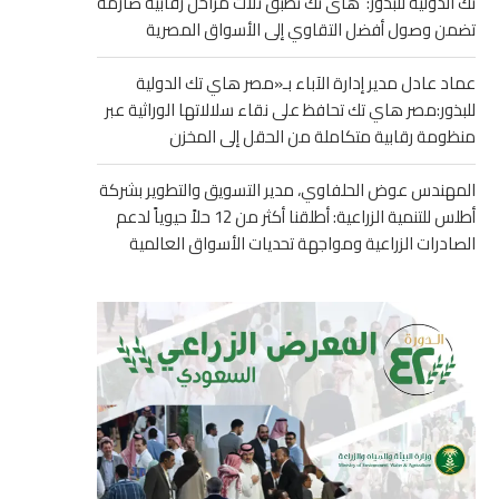
تك الدولية للبذور: هاى تك تطبق ثلاث مراحل رقابية صارمة
تضمن وصول أفضل التقاوي إلى الأسواق المصرية
عماد عادل مدير إدارة الآباء بـ«مصر هاي تك الدولية
للبذور:مصر هاي تك تحافظ على نقاء سلالاتها الوراثية عبر
منظومة رقابية متكاملة من الحقل إلى المخزن
المهندس عوض الحلفاوي، مدير التسويق والتطوير بشركة
أطلس للتنمية الزراعية: أطلقنا أكثر من 12 حلاً حيوياً لدعم
الصادرات الزراعية ومواجهة تحديات الأسواق العالمية