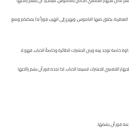
ة سم قاتل للجهاز التنفسي الخاص بالناموس، فبمجرد أن يشتم رائحتها
 العطرية، يختنق منها الناموس، ويهرع إلى الهرب فوراً لذا يمكنكم وضع
داوة خاصة توجد بينه وبين الحشرات الطائرة وخاصةً الذباب، فهو لا
للجهاز التنفسي للحشرات لاسيما الذباب، لذا نجده فور أن يشم رائحتها
 عنه فور أن يشمها.