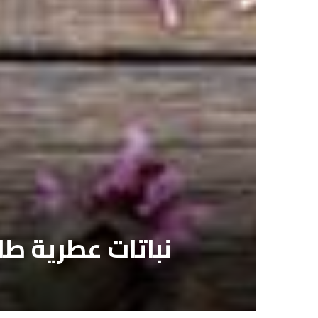
نباتات عطرية طار