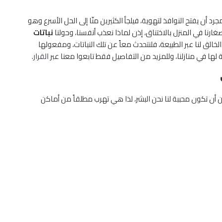
د أن يفتح النوافذ لتهوية، فيلجأ الكثيرين منّا إلى الحل الأسرع وهو
ارنا في المنزل بالاختناق، إذن لماذا نعذب أنفسنا، وحولنا
نباتات
لق لنا عبر الطبيعة، فلنتحدث معاً عن تلك النباتات، ومفعولها
لها في منازلنا، وللمزيد من التفاصيل فقط تابعوا معنا عبر
القرار
.
 أن تكون محببة لنا نحن البشر، لذا هي تهرب مطلقاً من أماكن