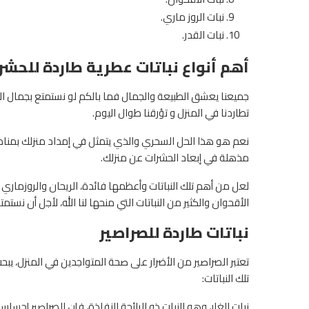
نبات الروز ماري.
نبات القدر.
أهم أنواع نباتات عطرية طاردة للحشر
جميعنا يعشق الطبيعة والجمال فما بالكم لو نستمتع بجمال ا
تطاردنا في المنزل و تؤرقنا طوال اليوم.
نعم هو هذا الحل السحري والذي يتمثل في إمداد منزلك بمناظر
مذهلة في إبعاد الحشرات عن منزلك.
لعل من أهم تلك النباتات وأعظمها فائدة، الريحان والروزماري وك
الأقحوان والكثير من النباتات التي منحها لنا الله، لأجل أن نستمت
نباتات طاردة للصراصير
تعتبر الصراصير من الأضرار على صحة المتواجدين في المنزل، ي
تلك النباتات:
نبات الغار، وهو النبات ذو الرائحة النفاذة، فإن للصراصير إحساس