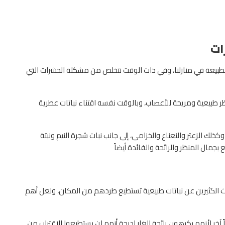
ات
لطبيعة في منازلنا، وفي ذات الوقت نتخلص من مشكلة الحشرات التي
 طبيعية ومريحة للأعصاب، وبالوقت نفسه اقتناء نباتات عطرية
ذلك الزعتر والنعناع والخزامى، إلى جانب نبات شجرة النيم ونبتة
ع بجمال المنظر والرائحة والفائدة أيضاً
بحث الكثيرين عن نباتات طبيعية تستطيع طردهم من المكان، ولعل أهم
اً آخر لأنهم يكرهون رائحة الغار لدرجة أنهم لن يستطيعوا الاقتراب من