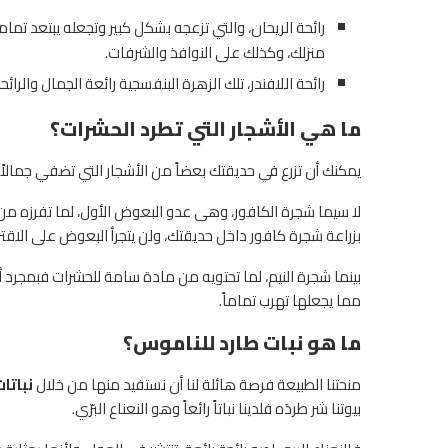
رائحة الريحان، والتي تزعجه بشكل كبير وتجعله يبتعد تم
منزلك، وكذلك على النوافذ والشرفات.
رائحة اللافندر، تلك الزهرة البنفسجية رائعة الجمال والر
ما هي الأشجار التي تطرد الحشرات؟
يمكنك أن تزرع في حديقتك بعضاً من الأشجار التي تضفي جمالا
لا سيما شجرة الكافور، وهى عدو البعوض الأول، لما تفرزه من
بزراعة شجرة كافور داخل حديقتك، ولن يتجرأ البعوض على الاقتر
بينما شجرة النيم، لما تحتويه من مادة سامة للحشرات فبمجرد أن 
مما يجعلها تهرب تماماً.
ما هو نبات طارد للناموس؟
منحتنا الطبيعة فرصة هائلة لنا أن نستفيد منها من خلال
نباتا
بيوتنا شر طردَه فلدينا نباتاً رائعاً وهو النعناع البرّي.