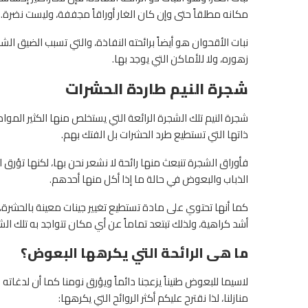
مكانه مطلقاً حتى وإن كان الغار أوراقاً مجففة، وليست نضرة.
نبات الأقحوان هو أيضاً برائحته النفاذة، والتي تسبب الضيق الشد
زهوره، ولا للأماكن التي يوجد بها.
شجرة النيم طاردة الحشرات
شجرة النيم تلك الشجرة الرائعة التي يستخلص منها الكثير المواد
ذاتها التي تستطيع طرد الحشرات بل الفتك بهم.
فأوراق الشجرة تنبعث منها رائحة لا نشعر نحن بها، لكنها تؤرق
الذباب والبعوض في حالة ما إذا أكل منها أحدهم.
كما أنها تحتوي على مادة تستطيع تغيير جينات معينة بالحشرة،
أشد كراهية، ولذلك تبتعد تماماً عن أي مكان تتواجد به تلك الش
ما هى الرائحة التي يكرهها البعوض؟
لاسيما للبعوض طنيناً يزعجنا دائماً ويؤرق نومنا كما أن لدغات
منازلنا، لذا نقترح عليكم أكثر الروائح التي يكرهها: