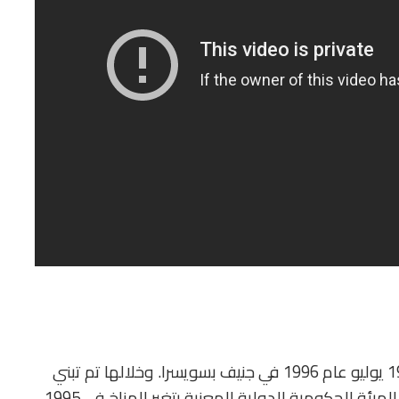
المهندس عوض الحلفاوي، مدير
التسويق والتطوير بشركة أطلس...
2026-06-21
انعقد مؤتمر الأطراف الثاني في الفترة من 8 إلى 19 يوليو عام 1996 في جنيف بسويسرا. وخلالها تم تبني
النتائج العلمية بشأن التغير المناخي والتي قدمتها الهيئة الحكومية الدولية المعنية بتغير المناخ في 1995،