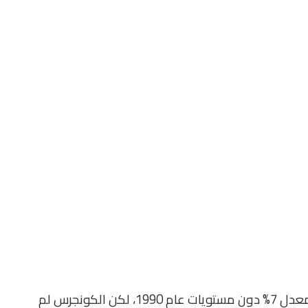
وخلالها طُلب من أمريكا خفض إجمالي انبعاثاتها بمعدل 7% دون مستويات عام 1990، لكن الكونجرس لم