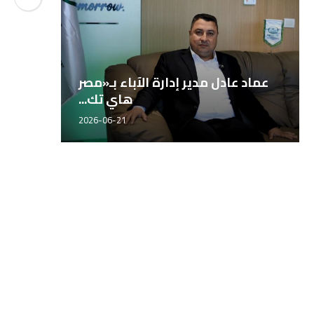
عماد عادل مدير إدارة الآباء بـ«مصر
ك
المه
الدكت
هاي تك...
2026-06-21