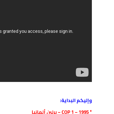
وإليكم البداية:
*
1995
–
COP 1
– برلين ألمانيا