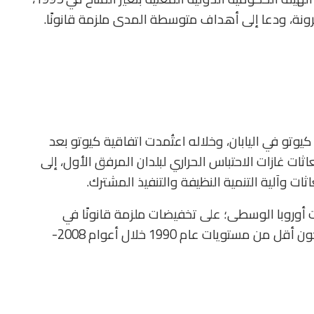
ونة، ودعا إلى أهداف متوسطة المدى ملزمة قانونًا.
 في ديسمبر 1997 في كيوتو في اليابان، وخلاله اعتُمدت اتفاقية كيوتو بعد
ت غازات الاحتباس الحراري لبلدان المرفق الأول، إلى
اثات وآلية التنمية النظيفة والتنفيذ المشترك.
وروبا الوسطى؛ على تخفيضات ملزمة قانونًا في
انبعاثات غازات الاحتباس الحراري بمتوسط 6-8% لتكون أقل من مستويات عام 1990 خلال أعوام 2008-