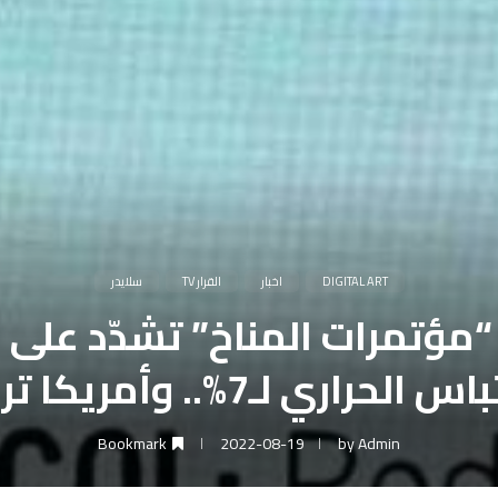
DIGITAL ART
اخبار
القرار TV
سلايدر
 “مؤتمرات المناخ” تشدّد على
الحراري لـ7%.. وأمريكا ترفض
Bookmark
2022-08-19
by
Admin