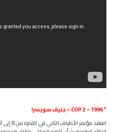
*
1996
–
COP 2
– جنيف سويسرا