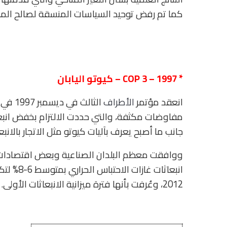
كما تم رفض توحيد السياسات المنسقة لصالح المر
*
1997
–
COP 3
– كيوتو اليابان
انعقد مؤتمر
الأطراف
الثالث
مفاوضات مكثفة، والتي حددت الالتزام بخفض انبعاثا
جانب ما أصبح يعرف بآليات كيوتو مثل الاتجار بالانبع
ووافقت معظم البلدان الصناعية وبعض اقتصادات أ
2012، وعُرفت بأنها فترة ميزانية الانبعاثات الأولى.