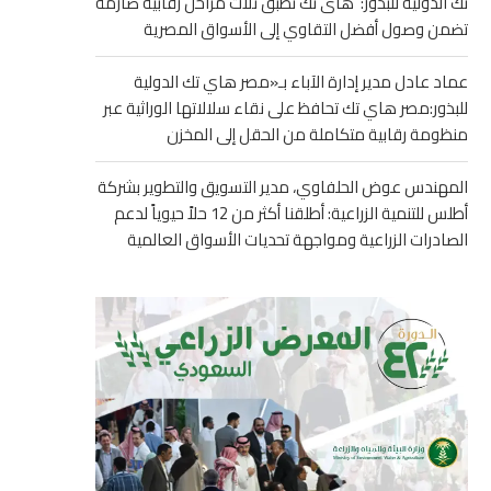
تك الدولية للبذور: هاى تك تطبق ثلاث مراحل رقابية صارمة
تضمن وصول أفضل التقاوي إلى الأسواق المصرية
عماد عادل مدير إدارة الآباء بـ«مصر هاي تك الدولية
للبذور:مصر هاي تك تحافظ على نقاء سلالاتها الوراثية عبر
منظومة رقابية متكاملة من الحقل إلى المخزن
المهندس عوض الحلفاوي، مدير التسويق والتطوير بشركة
أطلس للتنمية الزراعية: أطلقنا أكثر من 12 حلاً حيوياً لدعم
الصادرات الزراعية ومواجهة تحديات الأسواق العالمية