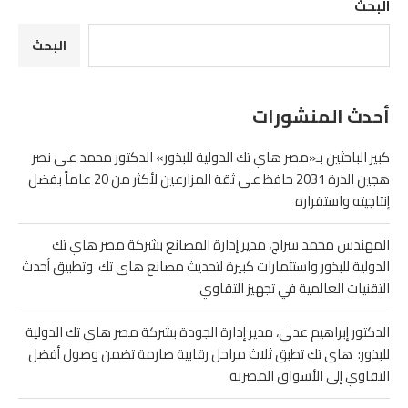
البحث
البحث
أحدث المنشورات
كبير الباحثين بـ«مصر هاي تك الدولية للبذور» الدكتور محمد على نصر
هجين الذرة 2031 حافظ على ثقة المزارعين لأكثر من 20 عاماً بفضل
إنتاجيته واستقراره
المهندس محمد سراج، مدير إدارة المصانع بشركة مصر هاي تك
الدولية للبذور واستثمارات كبيرة لتحديث مصانع هاى تك وتطبيق أحدث
التقنيات العالمية في تجهيز التقاوي
الدكتور إبراهيم عدلي، مدير إدارة الجودة بشركة مصر هاي تك الدولية
للبذور: هاى تك تطبق ثلاث مراحل رقابية صارمة تضمن وصول أفضل
التقاوي إلى الأسواق المصرية