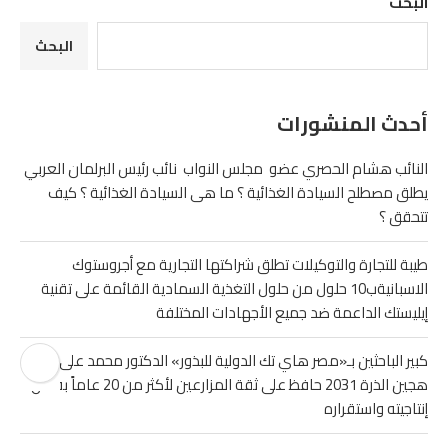
البحث
البحث
أحدث المنشورات
النائب هشام الحصري عضو مجلس النواب نائب رئيس البرلمان العربي
يطلق مصطلح السيادة الغذائية ؟ ما هى السيادة الغذائية ؟ كيف
تتحقق ؟
طيبة للتجارة والتوكيلات تطلق شراكتها التجارية مع أجروستوك
الاسبانيةب10 حلول من حلول التغذية السمادية القائمة على تقنية
إيليستك الداعمة ضد جميع الأجهادات المختلفة
كبير الباحثين بـ«مصر هاي تك الدولية للبذور» الدكتور محمد على نصر
هجين الذرة 2031 حافظ على ثقة المزارعين لأكثر من 20 عاماً بفضل
إنتاجيته واستقراره