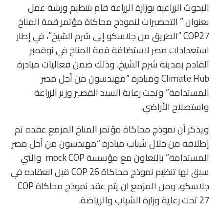
البحوث الزراعية بوزارة الزراعة قام بتنظيم ورشة عمل
بعنوان ” التحضيرات لنموذج محاكاة مؤتمر قمة المناخ
COP27 “الطريق من جلاسكو إلى شرم الشيخ”، في إطار
استعدادات مصر لاستضافة قمة المناخ في نوفمبر
القادم بمدينة شرم الشيخ، وذلك ضمن فعاليات مبادرة
Climate Hub ومبادرة “مهندسون من أجل مصر
المستدامة” وتحت رعاية السيد القصير وزير الزراعة
واستصلاح الأراضي.
ويذكر أن نموذج محاكاة مؤتمر المناخ المزمع عقده تم
إطلاقه من خلال شباب مبادرة “مهندسون من أجل مصر
المستدامة” بالتعاون مع
مؤسسة
mock COP والتي
سبق لها تنظيم نموذج محاكاة COP 26 قبل انعقاده في
جلاسكو، ومن المزمع ان يتم عقد نموذج محاكاة COP
27 تحت رعاية وزارة الشباب والرياضة.