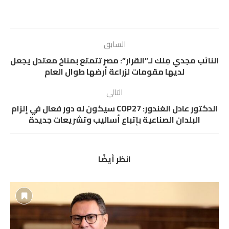
السابق
النائب مجدي مِلك لـ”القرار”: مصر تتمتع بمناخ معتدل يجعل
لديها مقومات لزراعة أرضها طوال العام
التالي
الدكتور عادل الغندور: COP27 سيكون له دور فعال في إلزام
البلدان الصناعية بإتباع أساليب وتشريعات جديدة
انظر أيضًا