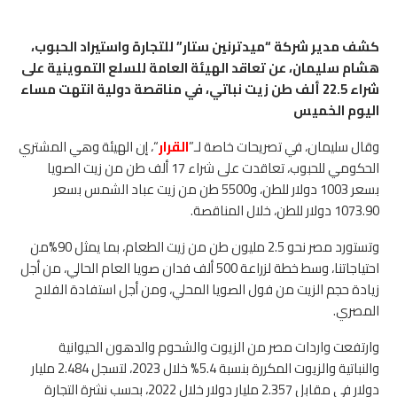
كشف مدير شركة “ميدترنين ستار” للتجارة واستيراد الحبوب،
هشام سليمان، عن تعاقد الهيئة العامة للسلع التموينية على
شراء 22.5 ألف طن زيت نباتي،
في مناقصة دولية انتهت مساء
اليوم الخميس
وقال سليمان، في تصريحات خاصة لـ”
القرار
“، إن الهيئة وهي المشتري
الحكومي للحبوب، تعاقدت على شراء 17 ألف طن من زيت الصويا
بسعر 1003 دولار للطن، و5500 طن من زيت عباد الشمس بسعر
1073.90 دولار للطن، خلال المناقصة.
وتستورد مصر نحو 2.5 مليون طن من زيت الطعام، بما يمثل 90%من
احتياجاتنا، وسط خطة لزراعة 500 ألف فدان صويا العام الحالي، من أجل
زيادة حجم الزيت من فول الصويا المحلي، ومن أجل استفادة الفلاح
المصري.
وارتفعت واردات مصر من الزيوت والشحوم والدهون الحيوانية
والنباتية والزيوت المكررة بنسبة 5.4% خلال 2023، لتسجل 2.484 مليار
دولار في مقابل 2.357 مليار دولار خلال 2022، بحسب نشرة التجارة