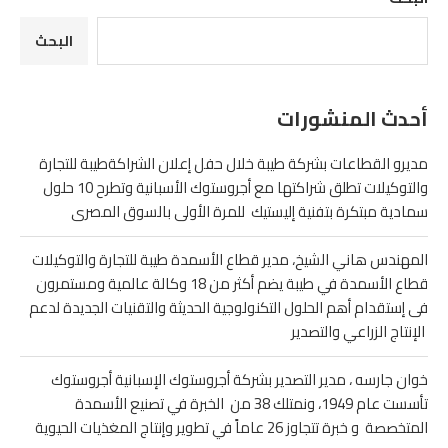
البحث
أحدث المنشورات
مديرو القطاعات بشركة طيبة خلال حفل إعلان الشراكةطيبة للتجارة
والتوكيلات تطلق شراكتها مع أجروستوك الأسبانية وتطرح 10 حلول
سمادية مبتكرة بتفنية إليستيك للمرة الأولى بالسوق المصرى
المهندس هاني الشيخ، مدير قطاع الأسمدة طيبة للتجارة والتوكيلات
قطاع الأسمدة في طيبة يضم أكثر من 18 وكالة عالمية ومستمرون
فى إستقدام أهم الحلول التكنولوجية الحديثة والتقنيات الجديدة لدعم
الإنتاج الزراعي والتصدير
خوان جارسه ، مدير التصدير بشركة أجروستوك الإسبانية أجروستوك
تأسست عام 1949، ونمتلك 38 من الخبرة في تصنيع الأسمدة
المتخصصة و خبرة تتجاوز 26 عاماً في تطوير وإنتاج المغذيات الحيوية