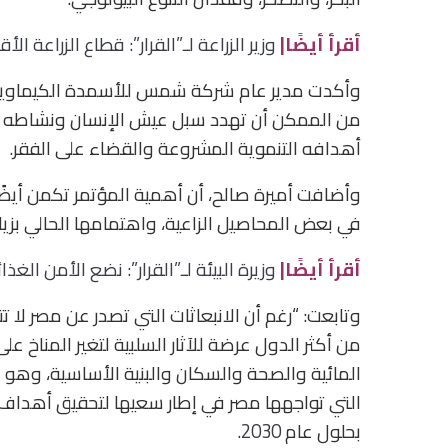
أقرأ أيضًا|
وزير الزراعة لـ”القرار”: قطاع الزراعة الأ
وأكدت مدير عام شركة شمس للأسمدة الكيماوية، أ
من الممكن أن تهدد سبل عيش الإنسان ونشاطه ال
أهدافه التنموية المشروعة والقضاء على الفقر.
وأضافت أميرة صالح، أن أهمية المؤتمر تكمن أيض
في بعض المحاصيل الزاعية، واهتمامها الحالي بزيادة
أقرأ أيضًا|
وزيرة البيئة لـ”القرار”: نضع الأمن الغذائي
من أكثر الدول عرضة للآثار السلبية لتغير المناخ ع
المائية والصحة والسكان والبنية الأساسية، وهو
التي تواجهها مصر في إطار سعيها لتحقيق أهداف 
بحلول عام
2030
.