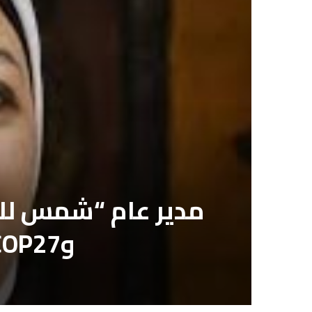
مدير عام “شمس للأسم
وCOP27 يحقق أهداف مصر للاكتفاء الذاتي