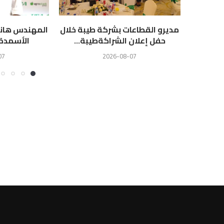
مديرو القطاعات بشركة طيبة خلال
المهندس هاني
حفل إعلان الشراكةطيبة...
الأسمدة ط
07
2026-08-07