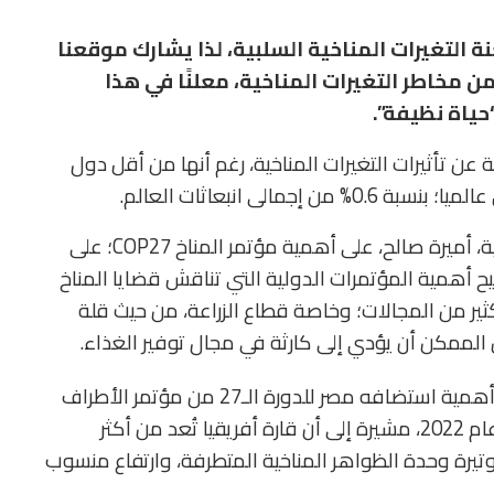
عنة التغيرات المناخية السلبية، لذا يشارك موقعنا
من مخاطر التغيرات المناخية، معلنًا في هذا
ياة نظيفة”.
عن تأثيرات التغيرات المناخية، رغم أنها من أقل دول
مالى انبعاثات العالم.
وعلّقت مدير عام شركة شمس للأسمدة الكيماوية، أميرة صالح، على أهمية مؤتمر المناخ COP27؛ على
يح أهمية المؤتمرات الدولية التي تناقش قضايا المناخ
 كثير من المجالات؛ وخاصة قطاع الزراعة، من حيث قلة
ن الممكن أن يؤدي إلى كارثة في مجال توفير الغذاء.
“، إلى أهمية استضافه مصر للدورة الـ27 من مؤتمر الأطراف
لاتفاقية الأمم المتحدة الإطارية حول تغير المناخ عام 2022، مشيرة إلى أن قارة أفريقيا تُعد من أكثر
ايد وتيرة وحدة الظواهر المناخية المتطرفة، وارتفاع منسوب