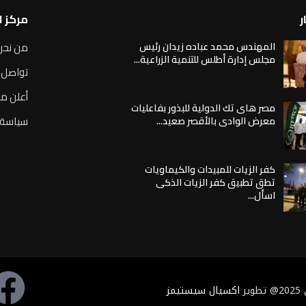
ر
مركز 
المهندس محمد عباده زيدان رئيس
من نحن
مجلس إدارة أطلس للتنمية الزراعية...
تواصل 
أعلن مع
مصر هاى تك الدولية للبذور بفاعليات
سياسة 
معرض الوادى بالأقصر صعيد...
كفر الزيات للمبيدات والكيماويات
تطق تطبيق كفر الزيات الذكى
اسأل...
ر
اكسيال سيستيمز