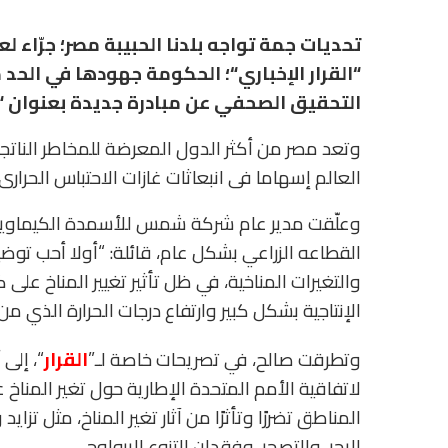
تحديات جمة تواجه بلدنا الحبيبة مصر؛ جرّاء ل
“القرار الإخباري“؛ الحكومة جهودها في الحد 
التحقيق الصحفي عن مبادرة جديدة بعنوان “ح
وتعد مصر من أكثر الدول المعرضة للمخاطر الناتجة 
العالم إسهاما فى انبعاثات غازات الاحتباس الحرارى عالميا؛ بنسبة 0.6% من إج
القطاعه الزراعي بشكل عام، قائلة: “أولا أحب توض
والتغيرات المناخية، في ظل تأثير تغيير المناخ على
الإنتاجية بشكل كبير وارتفاع درجات الحرارة الذي م
وتطرقت صالح، في تصريحات خاصة لـ”
القرار
المناطق تضررًا وتأثرًا من آثار تغير المناخ، مثل تز
البحر، والتصحر، وفقدان التنوع البيولوجي.