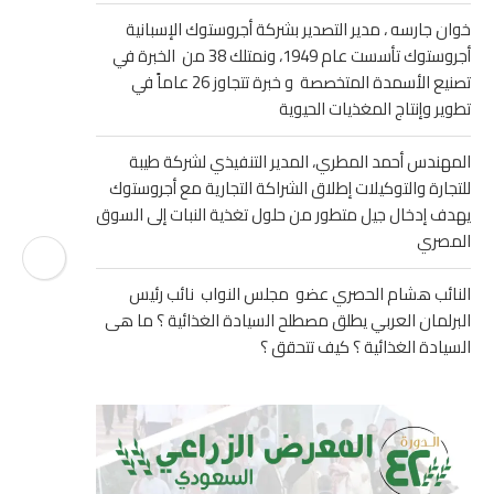
خوان جارسه ، مدير التصدير بشركة أجروستوك الإسبانية
أجروستوك تأسست عام 1949، ونمتلك 38 من الخبرة في
تصنيع الأسمدة المتخصصة و خبرة تتجاوز 26 عاماً في
تطوير وإنتاج المغذيات الحيوية
المهندس أحمد المطري، المدير التنفيذي لشركة طيبة
للتجارة والتوكيلات إطلاق الشراكة التجارية مع أجروستوك
يهدف إدخال جيل متطور من حلول تغذية النبات إلى السوق
المصري
النائب هشام الحصري عضو مجلس النواب نائب رئيس
البرلمان العربي يطلق مصطلح السيادة الغذائية ؟ ما هى
السيادة الغذائية ؟ كيف تتحقق ؟