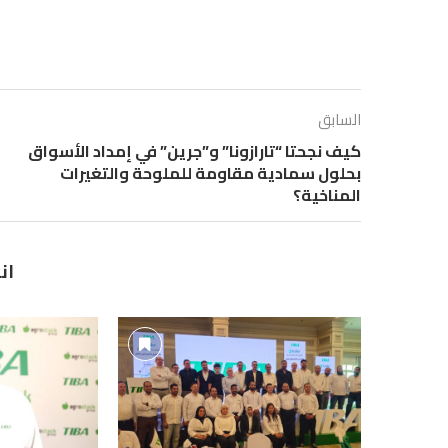
السابق
كيف نجحتا “تارازونا” و”جرين” في إمداد الأسواق
بحلول سمادية مقاومة للملوحة والتغيرات
المناخية؟
ان