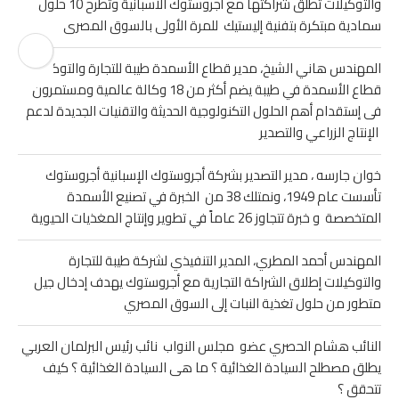
والتوكيلات تطلق شراكتها مع أجروستوك الأسبانية وتطرح 10 حلول
سمادية مبتكرة بتفنية إليستيك للمرة الأولى بالسوق المصرى
المهندس هاني الشيخ، مدير قطاع الأسمدة طيبة للتجارة والتوكيلات
قطاع الأسمدة في طيبة يضم أكثر من 18 وكالة عالمية ومستمرون
فى إستقدام أهم الحلول التكنولوجية الحديثة والتقنيات الجديدة لدعم
الإنتاج الزراعي والتصدير
خوان جارسه ، مدير التصدير بشركة أجروستوك الإسبانية أجروستوك
تأسست عام 1949، ونمتلك 38 من الخبرة في تصنيع الأسمدة
المتخصصة و خبرة تتجاوز 26 عاماً في تطوير وإنتاج المغذيات الحيوية
المهندس أحمد المطري، المدير التنفيذي لشركة طيبة للتجارة
والتوكيلات إطلاق الشراكة التجارية مع أجروستوك يهدف إدخال جيل
متطور من حلول تغذية النبات إلى السوق المصري
النائب هشام الحصري عضو مجلس النواب نائب رئيس البرلمان العربي
يطلق مصطلح السيادة الغذائية ؟ ما هى السيادة الغذائية ؟ كيف
تتحقق ؟