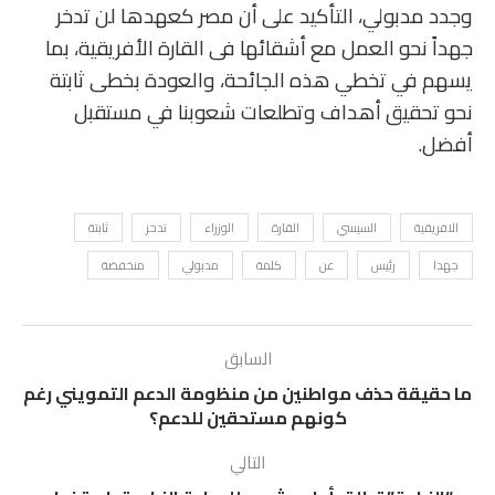
وجدد مدبولي، التأكيد على أن مصر كعهدها لن تدخر
جهداً نحو العمل مع أشقائها فى القارة الأفريقية، بما
يسهم في تخطي هذه الجائحة، والعودة بخطى ثابتة
نحو تحقيق أهداف وتطلعات شعوبنا في مستقبل
أفضل.
الافريقية
السيسي
القارة
الوزراء
تدحر
ثابتة
جهدا
رئيس
عن
كلمة
مدبولي
منخفضة
السابق
ما حقيقة حذف مواطنين من منظومة الدعم التمويني رغم
كونهم مستحقين للدعم؟
التالي