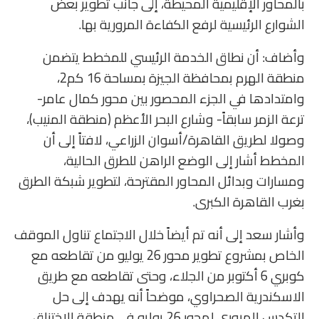
بالمحاور الإقليمية المحيطة، إلى جانب تطوير بعض
الشوارع الرئيسية لرفع الكفاءة المرورية بها.
وأضاف: أن نطاق الخدمة الرئيسي للمخطط يتضمن
منطقة الهرم بمحافظة الجيزة بمساحة 16 كم2،
وامتدادها في الجزء المحصور بين محور كمال عامر-
ترعة الزمر سابقاً- وشارع البحر الأعظم (منطقة المنيب)،
وصولا لطريق القاهرة/أسوان الزراعي، لافتاً إلى أن
المخطط أشار إلى الوضع الراهن للطرق الحالية،
ومسارات وبدائل المحاور المقترحة، لتطوير شبكة الطرق
بغرب القاهرة الكبرى.
وأشار سعد إلى أنه تم أيضاً خلال الاجتماع تناول الموقف
الخاص بمشروع تطوير محور 26 يوليو من تقاطعه مع
كوبري 6 أكتوبر من الجلاء، وحتى تقاطعه مع طريق
الاسكندرية الصحراوي، موضحاً أنه يهدف إلى حل
التكدس المرورى لمحور 26 يوليو فى منطقة الاختناق