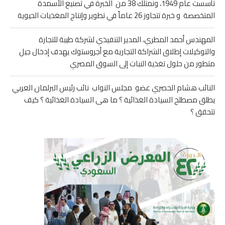
تأسست عام 1949، ونمتلك 38 من الخبرة في تصنيع الأسمدة
المتخصصة و خبرة تتجاوز 26 عاماً في تطوير وإنتاج المغذيات الحيوية
المهندس أحمد المطري، المدير التنفيذي لشركة طيبة للتجارة
والتوكيلات إطلاق الشراكة التجارية مع أجروستوك يهدف إدخال جيل
متطور من حلول تغذية النبات إلى السوق المصري
النائب هشام الحصري عضو مجلس النواب نائب رئيس البرلمان العربي
يطلق مصطلح السيادة الغذائية ؟ ما هى السيادة الغذائية ؟ كيف
تتحقق ؟