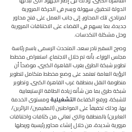
القاهرة الكبرى، وذلك فى إطار الجهود التى تبذلها
الدولة لتحقيق سهولة ويسر فى الحركة المرورية
لمرتادي تلك المحاور، إلى جانب العمل على فتح محاور
جديدة، بما يسهم فى القضاء على الاختناقات المرورية
وحل مشكلة التكدسات.
وصرح السفير نادر سعد، المتحدث الرسمى باسم رئاسة
مجلس الوزراء، بأنه تم خلال الاجتماع، استعراض مخطط
تطوير شبكة الطرق بغرب القاهرة الكبرى، موضحاً أن
الرؤية العامة تعتمد على وضع مخطط متكامل لتطوير
منظومة النقل بمنطقة غرب القاهرة الكبرى، وتطوير
شبكة طرق بما من شأنه زيادة الطاقة الإستيعابية
للشبكة، ورفع الكفاءة
التشغيلية
ومستوى الخدمة
بها، وذلك تخفيفاً على المواطنين (المقيمين/ الزائرين/
العابرين) بالمنطقة والتي تعاني من كثافات واختناقات
مرورية شديدة، من خلال إنشاء محاور رئيسية وربطها