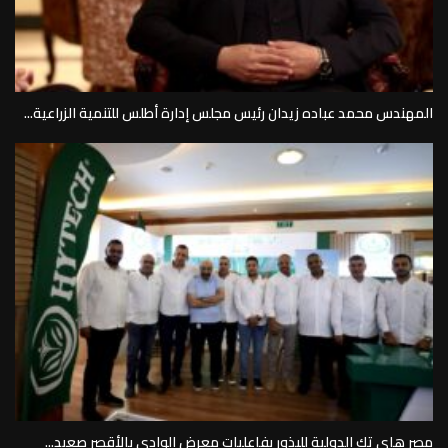
المهندس محمد عباده زيدان رئيس مجلس إدارة أطلس للتنمية الزراعية...
مصر هاى تك الدولية للبذور بفاعليات معرض الوادى بالأقصر صعيد...