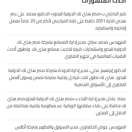
أحدث المنشورات
كبير الباحثين بـ«مصر هاي تك الدولية للبذور» الدكتور محمد على نصر
هجين الذرة 2031 حافظ على ثقة المزارعين لأكثر من 20 عاماً بفضل
إنتاجيته واستقراره
المهندس محمد سراج، مدير إدارة المصانع بشركة مصر هاي تك
الدولية للبذور واستثمارات كبيرة لتحديث مصانع هاى تك وتطبيق أحدث
التقنيات العالمية في تجهيز التقاوي
الدكتور إبراهيم عدلي، مدير إدارة الجودة بشركة مصر هاي تك الدولية
للبذور: هاى تك تطبق ثلاث مراحل رقابية صارمة تضمن وصول أفضل
التقاوي إلى الأسواق المصرية
عماد عادل مدير إدارة الآباء بـ«مصر هاي تك الدولية للبذور:مصر هاي
تك تحافظ على نقاء سلالاتها الوراثية عبر منظومة رقابية متكاملة من
الحقل إلى المخزن
المهندس عوض الحلفاوي، مدير التسويق والتطوير بشركة أطلس