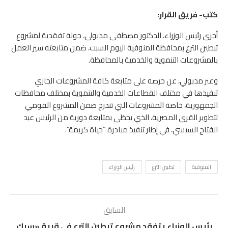
كتب- فريق القرار:
أجرى رئيس الوزراء، الدكتور مصطفى مدبولى، جولة تفقدية لمشروع
تبطين الترع بمحافظة المنوفية اليوم السبت، ضمن متابعته سير العمل
بالمشروعات التنموية والخدمية بالمحافظة.
وعبر مدبولي، عن حرصه على متابعة كافة المشروعات الجاري
تنفيذها في مختلف القطاعات الخدمية والتنموية بمختلف محافظات
الجمهورية، خاصة المشروعات التي تندرج ضمن المشروع القومي
لتطوير القرى المصرية، الذي يحظى بمتابعة دورية من الرئيس عبد
الفتاح السيسي، في إطار تنفيذ مبادرة “حياة كريمة”.
المنوفية
تطبين الترع
رئيس الوزراء
السابق
رئيس الوزراء يتفقد مشروع تبطين الترع في قرية «سبك