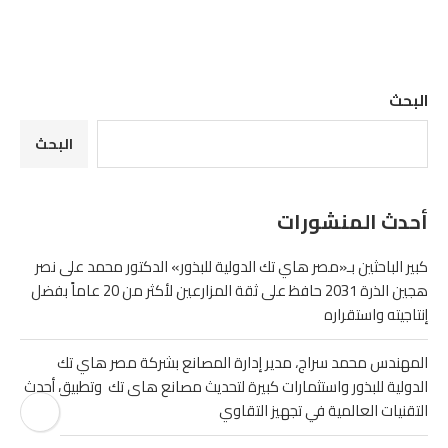
البحث
البحث
أحدث المنشورات
كبير الباحثين بـ«مصر هاي تك الدولية للبذور» الدكتور محمد على نصر
هجين الذرة 2031 حافظ على ثقة المزارعين لأكثر من 20 عاماً بفضل
إنتاجيته واستقراره
المهندس محمد سراج، مدير إدارة المصانع بشركة مصر هاي تك
الدولية للبذور واستثمارات كبيرة لتحديث مصانع هاى تك وتطبيق أحدث
التقنيات العالمية في تجهيز التقاوي