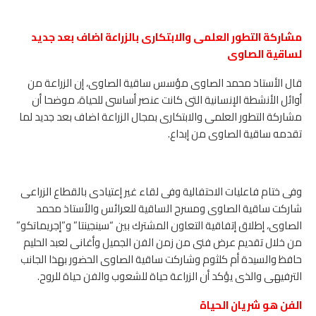
مشاركة التطور العلمى والابتكارى بالزراعة اضاف بعد جديد
لساقية الصاوى
قال الأستاذ محمد الصاوى مؤسس ساقية الصاوى، إن الزراعة من
أوائل الأنشطة الإنسانية التى كانت عنصر أساسى للحياة، موضحا أن
مشاركة التطور العلمى والابتكارى بمجال الزراعة اضاف بعد جديد لما
تقدمه ساقية الصاوى من إبداع.
وفى ختام فاعليات الاحتفالية وفى لقاء غير إعتيادى بالقطاع الزراعى
شاركت ساقية الصاوى ومسرح الساقية للعرائس والأستاذ محمد
الصاوى، إطلاق إتفاقية التعاون المشترك بين “سينجينتا” و”إجريماتكو”
من خلال تقديم عرض فنى من زمن الفن الجميل وأغانى لعبد الحليم
حافظ والسيدة أم كلثوم وشاركت ساقية الصاوى الحضور بهذا الجانب
الترفيهى والذى يؤكد أن الزراعة حياة للشعوب والفن حياة للروح.
الفن هو شريان الحياة