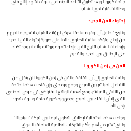
جائحة كورونا وبعد تطبيق التباعد الاجتماعى سوف نشهد إنتاج فنى
وطاقات فنية لدى الشباب.
إحتواء الفن الجديد
وتابع: “نحاول أن نوفر مساحة العرض لهؤلاء الشباب لتقديم ما لديهم
من إبداع، وتؤكد ساقية الصاوى دائما على ضرورة إحتواء الفن الجديد
وإبداعات الشباب لتاريخ الفن وإبداعاته وموروثاته وأنه لا يوجد تضاد
على الإطلاق بين الجديد والقديم.
الفن فى زمن الكورونا
ولفت الصاوى إلى أن الثقافة والفن فى زمن الكورونا لن يتخلى عن
التفاعل المباشر بين المبدع وجمهوره حتى وإن قلصت هذه الجائحة
من التلاقى المباشر، ومع أهمية الواقع الافتراضى فى عرض المحتوى
الفنى إلا أن اللقاء بين المبدع وجمهوره ضرورة ملحة وسوف تعود
بإذن الله.
وجاءت هذه الاحتفالية لإطلاق التعاون فيما بين شركة “سينجينتا”
والتى تعتبر من أهم وأكبر الشركات العالمية العاملة بالسوق