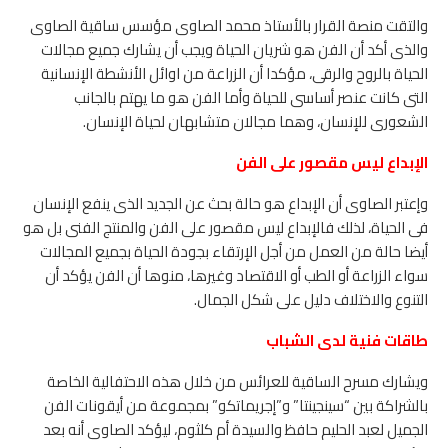
والتقت منصة القرار بالأستاذ محمد الصاوى مؤسس ساقية الصاوى
والذى أكد أن الفن هو شريان الحياة ويجب أن يشارك جميع مجالات
الحياة بالروح والرقى، مؤكدا أن الزراعة من اوائل الأنشطة الإنسانية
التى كانت عنصر أساسى للحياة وأما الفن هو ما يهتم بالجانب
الشعورى للإنسان، وهما مجالان متشابهان لحياة الإنسان.
الإبداع ليس مقصور على الفن
وإعتبر الصاوى أن الإبداع هو حالة بحث عن الجديد الذى ينفع الإنسان
فى الحياة، لذلك فالإبداع ليس مقصور على الفن والمنتج الفنى بل هو
أيضا حالة من العمل من أجل الإرتقاء بجودة الحياة بجميع المجالات
سواء الزراعة أو الطب أو الاقتصاد وغيرها، منوها أن الفن يؤكد أن
التنوع والاختلاف دليل على شكل الجمال.
طاقات فنية لدى الشباب
ويشارك مسرح الساقية للعرائس من خلال هذه الاحتفالية الخاصة
بالشراكة بين “سينجينتا” و”إجريماتكو” بمجموعة من أيقونات الفن
الجميل لعبد الحليم حافظ والسيدة أم كلثوم، ليؤكد الصاوى أنه بعد