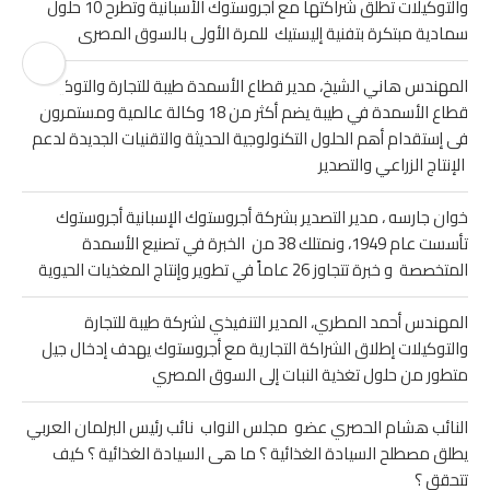
والتوكيلات تطلق شراكتها مع أجروستوك الأسبانية وتطرح 10 حلول
سمادية مبتكرة بتفنية إليستيك للمرة الأولى بالسوق المصرى
المهندس هاني الشيخ، مدير قطاع الأسمدة طيبة للتجارة والتوكيلات
قطاع الأسمدة في طيبة يضم أكثر من 18 وكالة عالمية ومستمرون
فى إستقدام أهم الحلول التكنولوجية الحديثة والتقنيات الجديدة لدعم
الإنتاج الزراعي والتصدير
خوان جارسه ، مدير التصدير بشركة أجروستوك الإسبانية أجروستوك
تأسست عام 1949، ونمتلك 38 من الخبرة في تصنيع الأسمدة
المتخصصة و خبرة تتجاوز 26 عاماً في تطوير وإنتاج المغذيات الحيوية
المهندس أحمد المطري، المدير التنفيذي لشركة طيبة للتجارة
والتوكيلات إطلاق الشراكة التجارية مع أجروستوك يهدف إدخال جيل
متطور من حلول تغذية النبات إلى السوق المصري
النائب هشام الحصري عضو مجلس النواب نائب رئيس البرلمان العربي
يطلق مصطلح السيادة الغذائية ؟ ما هى السيادة الغذائية ؟ كيف
تتحقق ؟