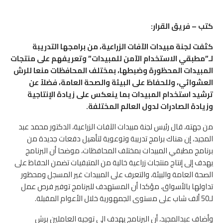
كتب – فريق القرار:
كثفت لجنة مبيدات الآفات الزراعية، من برامجها التدريبة
لـ”مطبقي الاستخدام الآمن للمبيدات” وتعريفهم على منتجات
المبيدات المحظورة وضبطها، بمختلف المحافظات منعا للرش
العشوائي، وللحفاظ على البيئة والصحة العامة، فضلاً عن
ترشيد استخدام المبيدات بما ينعكس على زيادة الإنتاجية
وزيادة الصادرات لدول العالم المختلفة.
من جهته، قال رئيس لجنة مبيدات الآفات الزراعية، الدكتور محمد عبد
المجيد، إن هناك برامج تدريبة وتوعوية لتأهيل دفعات جديدة من
برنامج مطبقي المبيدات بمختلف المحافظات، موضحا أن البرنامج
يهدف إلى إنتاج منتجات زراعية خالية من المتبقيات تضمن الحفاظ على
الصحة العامة والبيئة، والتعرف على المبيدات غير المسجل ومحظور
تداولها بالأسواق، مؤكدا أن المستهدف للبرنامج توفير فرص عمل
لـ50 ألف شاب على مستوى الجمهورية خلال الأعوام المقبلة.
وأضاف عبدالمجيد، أن البرنامج يهدف الى توجيه العاملين برش