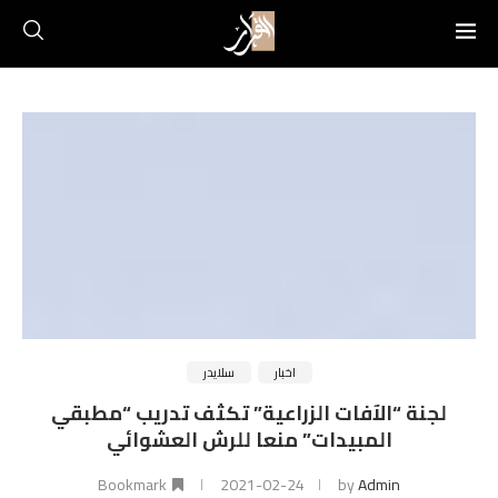
اخبار
سلايدر
لجنة “الآفات الزراعية” تكثف تدريب “مطبقي
المبيدات” منعا للرش العشوائي
Bookmark
2021-02-24
by
Admin