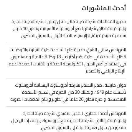
أحدث المنشورات
مديرو القطاعات بشركة طيبة خلال حفل إعلان الشراكةطيبة للتجارة
والتوكيلات تطلق شراكتها مع أجروستوك الأسبانية وتطرح 10 حلول
سمادية مبتكرة بتفنية إليستيك للمرة الأولى بالسوق المصرى
المهندس هاني الشيخ، مدير قطاع الأسمدة طيبة للتجارة والتوكيلات
قطاع الأسمدة في طيبة يضم أكثر من 18 وكالة عالمية ومستمرون
فى إستقدام أهم الحلول التكنولوجية الحديثة والتقنيات الجديدة لدعم
الإنتاج الزراعي والتصدير
خوان جارسه ، مدير التصدير بشركة أجروستوك الإسبانية أجروستوك
تأسست عام 1949، ونمتلك 38 من الخبرة في تصنيع الأسمدة
المتخصصة و خبرة تتجاوز 26 عاماً في تطوير وإنتاج المغذيات الحيوية
المهندس أحمد المطري، المدير التنفيذي لشركة طيبة للتجارة
والتوكيلات إطلاق الشراكة التجارية مع أجروستوك يهدف إدخال جيل
متطور من حلول تغذية النبات إلى السوق المصري