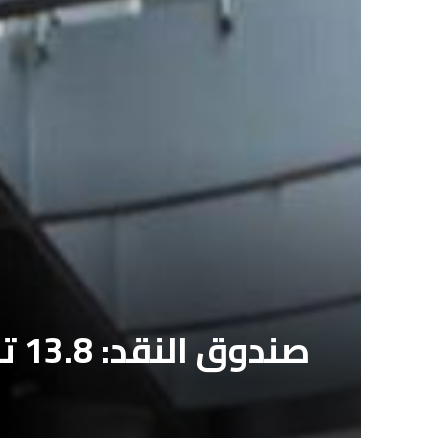
صندوق النقد: 13.8 تريليون دولار خسائر الاقتصاد العالمي بسبب كورونا