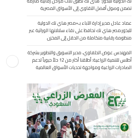
تك الدولية للبذور: هاى تك تطبق ثلاث مراحل رقابية صارمة
تضمن وصول أفضل التقاوي إلى الأسواق المصرية
عماد عادل مدير إدارة الآباء بـ«مصر هاي تك الدولية
للبذور:مصر هاي تك تحافظ على نقاء سلالاتها الوراثية عبر
منظومة رقابية متكاملة من الحقل إلى المخزن
المهندس عوض الحلفاوي، مدير التسويق والتطوير بشركة
أطلس للتنمية الزراعية: أطلقنا أكثر من 12 حلاً حيوياً لدعم
الصادرات الزراعية ومواجهة تحديات الأسواق العالمية