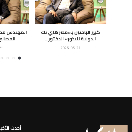
كبير الباحثين بـ«مصر هاي تك
المهندس محمد
الدولية للبذور» الدكتور...
المصانع
21
2026-06-21
أحدث الأخبا