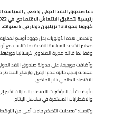
دعا صندوق النقد الدولي واضعي السياسة النق
كورونا بنحو 13.8 تريليون دولار في 5 سنوات.
وتتضمن هذه الأولويات بذل جهود أوسع لمحاربة ال
معايير لتشديد السياسة النقدية بما يتناسب مع أوض
وفقا لما قالته مديرة الصندوق كرستالينا جورغيفا.
وأضافت جورجيفا، على مدونة صندوق النقد الدولي،
معتدله بسبب حالية عدم اليقين وارتفاع المخاطر م
الاقتصاد العالمي يناير الماضي.
وأوضحت أن المؤشرات الاقتصادية مازالت تشير إل
والاضطرابات المستمرة في سلاسل الإنتاج.
وتابعت: “معدلات التضخم جاءت أعلى من التوقعات