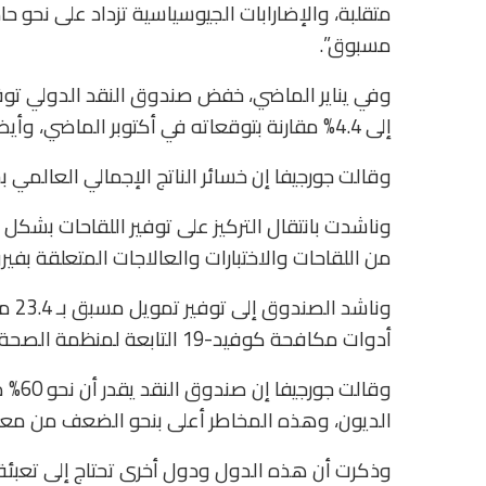
متقلبة، والإضارابات الجيوسياسية تزداد على نحو ح
مسبوق”.
وفي يناير الماضي، خفض صندوق النقد الدولي توق
إلى 4.4% مقارنة بتوقعاته في أكتوبر الماضي، وأيضا تقل عن توقعاته الصادرة العام الماضي بنمو 5.9%.
وقالت جورجيفا إن خسائر الناتج الإجمالي العالمي بسبب الجائحة تقدر بنح
وناشدت بانتقال التركيز على توفير اللقاحات بشكل
من اللقاحات والاختبارات والعالاجات المتعلقة بفي
وناش
أدوات مكافحة كوفيد-19 التابعة لمنظمة الصحة العالمية.
وقالت
الديون، وهذه المخاطر أعلى بنحو الضعف من معدلات 
وذكرت أن هذه الدول ودول أخرى تحتاج إلى تعبئة م