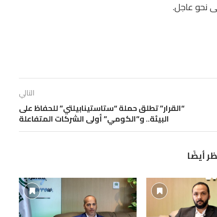
ى نحو عاجل.
التالي
“القرار” تطلق حملة “ستاستينابيلتي” للحفاظ على
البيئة.. و”الكومي” أولى الشركات المتفاعلة
ظر أيضًا