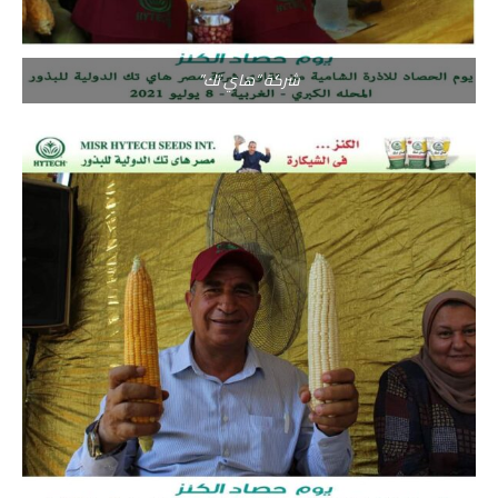
شركة “هاي تك”