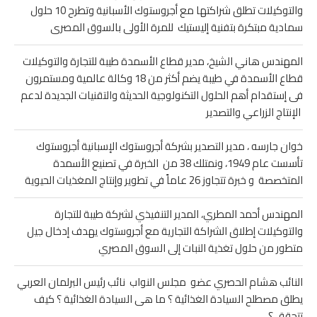
والتوكيلات تطلق شراكتها مع أجروستوك الأسبانية وتطرح 10 حلول
سمادية مبتكرة بتفنية إليستيك للمرة الأولى بالسوق المصرى
المهندس هاني الشيخ، مدير قطاع الأسمدة طيبة للتجارة والتوكيلات
قطاع الأسمدة في طيبة يضم أكثر من 18 وكالة عالمية ومستمرون
فى إستقدام أهم الحلول التكنولوجية الحديثة والتقنيات الجديدة لدعم
الإنتاج الزراعي والتصدير
خوان جارسه ، مدير التصدير بشركة أجروستوك الإسبانية أجروستوك
تأسست عام 1949، ونمتلك 38 من الخبرة في تصنيع الأسمدة
المتخصصة و خبرة تتجاوز 26 عاماً في تطوير وإنتاج المغذيات الحيوية
المهندس أحمد المطري، المدير التنفيذي لشركة طيبة للتجارة
والتوكيلات إطلاق الشراكة التجارية مع أجروستوك يهدف إدخال جيل
متطور من حلول تغذية النبات إلى السوق المصري
النائب هشام الحصري عضو مجلس النواب نائب رئيس البرلمان العربي
يطلق مصطلح السيادة الغذائية ؟ ما هى السيادة الغذائية ؟ كيف
تتحقق ؟