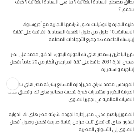
يطلق مصطلح السيادة الغذائية ؟ ما هى السيادة الغذائية ؟ كيف
تتحقق ؟
طيبة للتجارة والتوكيلات تطلق شراكتها التجارية مع أجروستوك
الاسبانيةب10 حلول من حلول التغذية السمادية القائمة على تقنية
إيليستك الداعمة ضد جميع الأجهادات المختلفة
كبير الباحثين بـ«مصر هاي تك الدولية للبذور» الدكتور محمد على نصر
هجين الذرة 2031 حافظ على ثقة المزارعين لأكثر من 20 عاماً بفضل
إنتاجيته واستقراره
المهندس محمد سراج، مدير إدارة المصانع بشركة مصر هاي تك
الدولية للبذور واستثمارات كبيرة لتحديث مصانع هاى تك وتطبيق أحدث
التقنيات العالمية في تجهيز التقاوي
الدكتور إبراهيم عدلي، مدير إدارة الجودة بشركة مصر هاي تك الدولية
للبذور: هاى تك تطبق ثلاث مراحل رقابية صارمة تضمن وصول أفضل
التقاوي إلى الأسواق المصرية